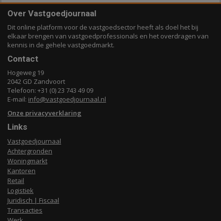
Over Vastgoedjournaal
Dit online platform voor de vastgoedsector heeft als doel het bij
elkaar brengen van vastgoedprofessionals en het overdragen van
kennis in de gehele vastgoedmarkt.
Contact
Hogeweg 19
2042 GD Zandvoort
Telefoon: +31 (0) 23 743 49 09
E-mail:
info@vastgoedjournaal.nl
Onze privacyverklaring
Links
Vastgoedjournaal
Achtergronden
Woningmarkt
Kantoren
Retail
Logistiek
Juridisch | Fiscaal
Transacties
Werk