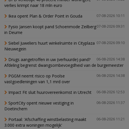
verlies krimpt naar 18 mln euro
Ikea opent Plan & Order Point in Gouda
07-08-2026 10:11
Fysio Jansen koopt pand Schoenmode Zeilberg
07-08-2026 09:31
in Deurne
Siebel Juweliers huurt winkelruimte in Cityplaza
07-08-2026 09:10
Nieuwegein
Drugs aangetroffen in uw (verhuurde) pand?
06-08-2026 14:38
Afdeling begrenst dwangsombevoegdheid van de burgemeester
PGGM neemt risico op Poolse
06-08-2026 14:38
vastgoedleningen van 1,1 mrd over
Impact Fit sluit huurovereenkomst in Utrecht
06-08-2026 12:53
SportCity opent nieuwe vestiging in
06-08-2026 11:37
Doetinchem
Portaal: 'Afschaffing winstbelasting maakt
06-08-2026 11:21
3.000 extra woningen mogelijk'