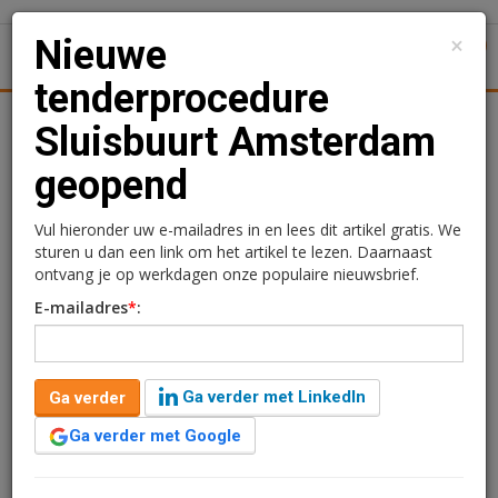
×
Nieuwe
1
Toggl
tenderprocedure
Achtergronden
Woningmarkt
Kantore
Nieuws
Uitgelicht
Sluisbuurt Amsterdam
geopend
Nieuwe tenderprocedure
Sluisbuurt Amsterdam
Vul hieronder uw e-mailadres in en lees dit artikel gratis. We
sturen u dan een link om het artikel te lezen. Daarnaast
geopend
ontvang je op werkdagen onze populaire nieuwsbrief.
E-mailadres
*
:
Sandra Lissenberg
20 oktober 2021 om 10:45
5 jaar geleden aangepast
2 minuten leestijd
Ga verder met LinkedIn
Ga verder
De gemeente Amsterdam is op zoek naar een partij die
het geplande programma binnen kavel 4A in de
Ga verder met Google
Sluisbuurt kan ontwikkelen en realiseren. Het
programma bestaat uit vrije sector woningen, een