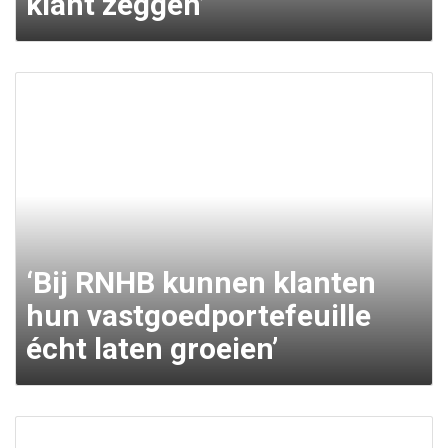
klant zeggen’
‘Bij RNHB kunnen klanten
hun vastgoedportefeuille
écht laten groeien’