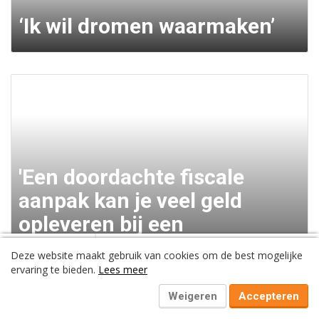
‘Ik wil dromen waarmaken’
'Een doordachte fiscale
aanpak kan je veel geld
opleveren bij een
ontwikkeling of
Volgend artikel:
Deze website maakt gebruik van cookies om de best mogelijke
'Adelaer ontwikkelt verder als
transformatie'
ervaring te bieden.
Lees meer
bouwer in
financieringsoplossingen'
Weigeren
Accepteren