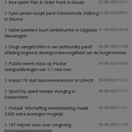
Ikea opent Plan & Order Point in Gouda
07-08-2026 10:11
Fysio Jansen koopt pand Schoenmode Zeilberg
07-08-2026 09:31
in Deurne
Siebel Juweliers huurt winkelruimte in Cityplaza
07-08-2026 09:10
Nieuwegein
Drugs aangetroffen in uw (verhuurde) pand?
06-08-2026 14:38
Afdeling begrenst dwangsombevoegdheid van de burgemeester
PGGM neemt risico op Poolse
06-08-2026 14:38
vastgoedleningen van 1,1 mrd over
Impact Fit sluit huurovereenkomst in Utrecht
06-08-2026 12:53
SportCity opent nieuwe vestiging in
06-08-2026 11:37
Doetinchem
Portaal: 'Afschaffing winstbelasting maakt
06-08-2026 11:21
3.000 extra woningen mogelijk'
197 miljoen euro voor omgeving
06-08-2026 11:00
hoogspanningsprojecten