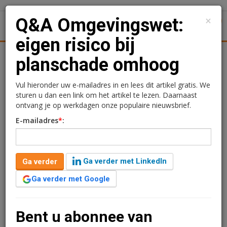
×
Q&A Omgevingswet:
1
Toggl
eigen risico bij
l
Logistiek
Juridisch | Fiscaal
Transacties
Werk
S
planschade omhoog
Q&A Omgevingswet:
Vul hieronder uw e-mailadres in en lees dit artikel gratis. We
sturen u dan een link om het artikel te lezen. Daarnaast
eigen risico bij
ontvang je op werkdagen onze populaire nieuwsbrief.
E-mailadres
*
:
planschade omhoog
Redactie
17 september 2021 om 10:23
Ga verder met LinkedIn
Ga verder
5 jaar geleden aangepast
5 minuten leestijd
Ga verder met Google
Deze week behandelen André Gaastra en Welmoed
Willemsen namens NewGround Law weer een nieuw
facet van de Omgevingswet, de nieuwe wet- en
Bent u abonnee van
regelgeving en nieuwe jurisprudentie op het gebied