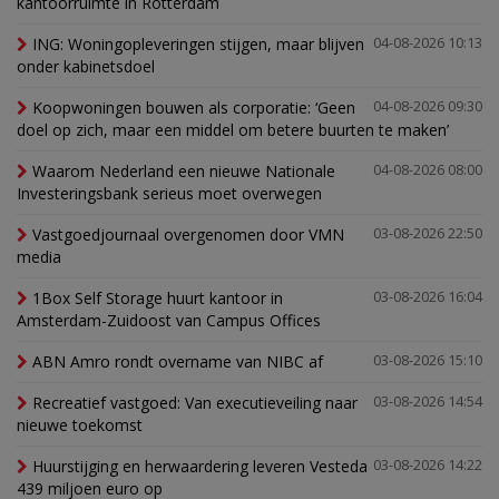
kantoorruimte in Rotterdam
ING: Woningopleveringen stijgen, maar blijven
04-08-2026 10:13
onder kabinetsdoel
Koopwoningen bouwen als corporatie: ‘Geen
04-08-2026 09:30
doel op zich, maar een middel om betere buurten te maken’
Waarom Nederland een nieuwe Nationale
04-08-2026 08:00
Investeringsbank serieus moet overwegen
Vastgoedjournaal overgenomen door VMN
03-08-2026 22:50
media
1Box Self Storage huurt kantoor in
03-08-2026 16:04
Amsterdam-Zuidoost van Campus Offices
ABN Amro rondt overname van NIBC af
03-08-2026 15:10
Recreatief vastgoed: Van executieveiling naar
03-08-2026 14:54
nieuwe toekomst
Huurstijging en herwaardering leveren Vesteda
03-08-2026 14:22
439 miljoen euro op