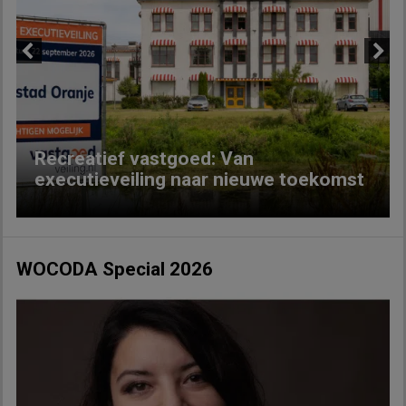
Previous
Next
Recreatief vastgoed: Van
executieveiling naar nieuwe toekomst
WOCODA Special 2026