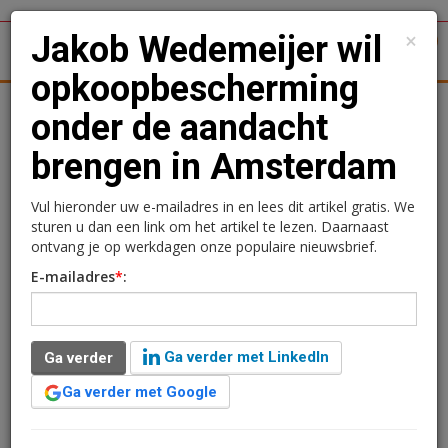
×
Jakob Wedemeijer wil
1
Toggl
opkoopbescherming
tergronden
Woningmarkt
Kantoren
Retail
Logistiek
onder de aandacht
brengen in Amsterdam
Jakob Wedemeijer wil
opkoopbescherming
Vul hieronder uw e-mailadres in en lees dit artikel gratis. We
sturen u dan een link om het artikel te lezen. Daarnaast
onder de aandacht
ontvang je op werkdagen onze populaire nieuwsbrief.
E-mailadres
*
:
brengen in Amsterdam
Redactie
27 augustus 2021 om 09:52
Ga verder met LinkedIn
Ga verder
5 jaar geleden aangepast
1 minuut leestijd
Ga verder met Google
Hij is nog niet aangesteld als wethouder en zal
waarschijnlijk ook maar voor korte termijn werkzaam