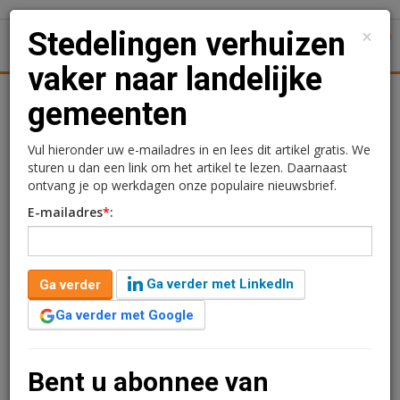
×
Stedelingen verhuizen
1
Toggl
vaker naar landelijke
Achtergronden
Woningmarkt
Kantore
Nieuws
Uitgelicht
gemeenten
Stedelingen verhuizen
Vul hieronder uw e-mailadres in en lees dit artikel gratis. We
sturen u dan een link om het artikel te lezen. Daarnaast
vaker naar landelijke
ontvang je op werkdagen onze populaire nieuwsbrief.
E-mailadres
*
:
gemeenten
Lola Cooper
30 juli 2021 om 10:10
Ga verder met LinkedIn
Ga verder
5 jaar geleden aangepast
1 minuut leestijd
Ga verder met Google
Kopers in landelijke gemeenten komen steeds vaker uit
steden in de eigen regio. De prijzen buiten de grote
steden stijgen nu sneller dan daarbinnen. 'Weg uit de
Bent u abonnee van
grote stad' is het actuele beeld van de woningmarkt