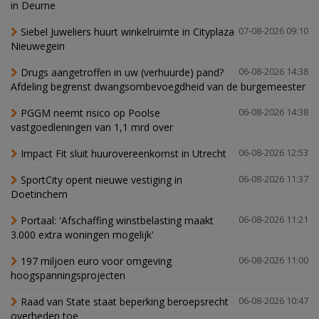
in Deurne
Siebel Juweliers huurt winkelruimte in Cityplaza
07-08-2026 09:10
Nieuwegein
Drugs aangetroffen in uw (verhuurde) pand?
06-08-2026 14:38
Afdeling begrenst dwangsombevoegdheid van de burgemeester
PGGM neemt risico op Poolse
06-08-2026 14:38
vastgoedleningen van 1,1 mrd over
Impact Fit sluit huurovereenkomst in Utrecht
06-08-2026 12:53
SportCity opent nieuwe vestiging in
06-08-2026 11:37
Doetinchem
Portaal: 'Afschaffing winstbelasting maakt
06-08-2026 11:21
3.000 extra woningen mogelijk'
197 miljoen euro voor omgeving
06-08-2026 11:00
hoogspanningsprojecten
Raad van State staat beperking beroepsrecht
06-08-2026 10:47
overheden toe