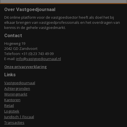
Over Vastgoedjournaal
Dit online platform voor de vastgoedsector heeft als doel het bij
elkaar brengen van vastgoedprofessionals en het overdragen van
kennis in de gehele vastgoedmarkt.
Contact
Hogeweg 19
2042 GD Zandvoort
Telefoon: +31 (0) 23 743 49 09
E-mail:
info@vastgoedjournaal.nl
Onze privacyverklaring
Links
Vastgoedjournaal
Achtergronden
Woningmarkt
Kantoren
Retail
Logistiek
Juridisch | Fiscaal
Transacties