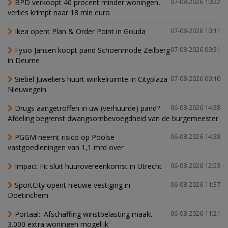
BPD verkoopt 40 procent minder woningen,
07-08-2026 10:22
verlies krimpt naar 18 mln euro
Ikea opent Plan & Order Point in Gouda
07-08-2026 10:11
Fysio Jansen koopt pand Schoenmode Zeilberg
07-08-2026 09:31
in Deurne
Siebel Juweliers huurt winkelruimte in Cityplaza
07-08-2026 09:10
Nieuwegein
Drugs aangetroffen in uw (verhuurde) pand?
06-08-2026 14:38
Afdeling begrenst dwangsombevoegdheid van de burgemeester
PGGM neemt risico op Poolse
06-08-2026 14:38
vastgoedleningen van 1,1 mrd over
Impact Fit sluit huurovereenkomst in Utrecht
06-08-2026 12:53
SportCity opent nieuwe vestiging in
06-08-2026 11:37
Doetinchem
Portaal: 'Afschaffing winstbelasting maakt
06-08-2026 11:21
3.000 extra woningen mogelijk'