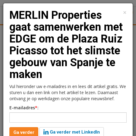
×
MERLIN Properties
1
Toggl
gaat samenwerken met
Achtergronden
Woningmarkt
Kantore
Nieuws
Uitgelicht
EDGE om de Plaza Ruiz
Picasso tot het slimste
MERLIN Properties gaat
gebouw van Spanje te
samenwerken met EDGE
maken
om de Plaza Ruiz Picasso
tot het slimste gebouw
Vul hieronder uw e-mailadres in en lees dit artikel gratis. We
sturen u dan een link om het artikel te lezen. Daarnaast
van Spanje te maken
ontvang je op werkdagen onze populaire nieuwsbrief.
E-mailadres
*
:
Redactie
25 juni 2021 om 10:39
2 minuten leestijd
Ga verder met LinkedIn
Ga verder
MERLIN Properties, het grootste en meest