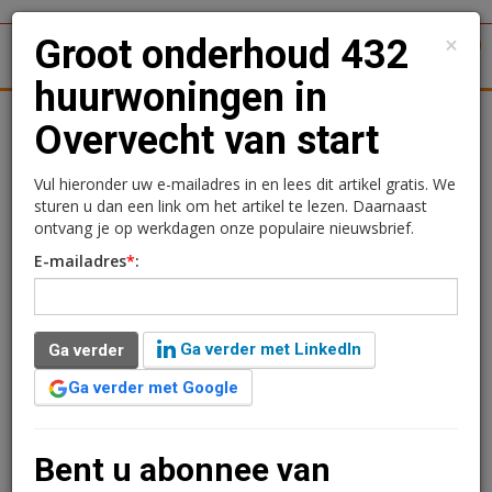
×
Groot onderhoud 432
1
Toggl
huurwoningen in
tergronden
Woningmarkt
Kantoren
Retail
Logistiek
Overvecht van start
Groot onderhoud 432
Vul hieronder uw e-mailadres in en lees dit artikel gratis. We
sturen u dan een link om het artikel te lezen. Daarnaast
huurwoningen in
ontvang je op werkdagen onze populaire nieuwsbrief.
E-mailadres
*
:
Overvecht van start
Redactie
15 juni 2021 om 15:04
Ga verder met LinkedIn
Ga verder
5 jaar geleden aangepast
3 minuten leestijd
Ga verder met Google
Mitros en Hemubo zijn gestart met het opknappen van
232 woningen aan de Tigris- en Haifadreef in
Overvecht. Daarna staan de St. Eustatiusdreef en St.
Bent u abonnee van
Maartendreef op de planning. Het groot onderhoud