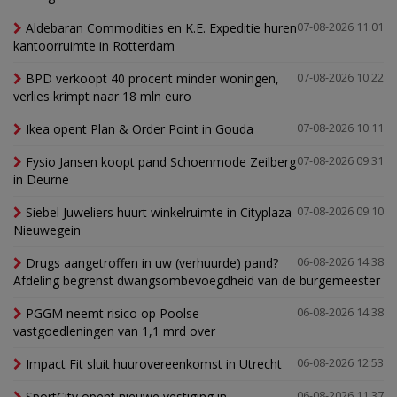
Aldebaran Commodities en K.E. Expeditie huren
07-08-2026 11:01
kantoorruimte in Rotterdam
BPD verkoopt 40 procent minder woningen,
07-08-2026 10:22
verlies krimpt naar 18 mln euro
Ikea opent Plan & Order Point in Gouda
07-08-2026 10:11
Fysio Jansen koopt pand Schoenmode Zeilberg
07-08-2026 09:31
in Deurne
Siebel Juweliers huurt winkelruimte in Cityplaza
07-08-2026 09:10
Nieuwegein
Drugs aangetroffen in uw (verhuurde) pand?
06-08-2026 14:38
Afdeling begrenst dwangsombevoegdheid van de burgemeester
PGGM neemt risico op Poolse
06-08-2026 14:38
vastgoedleningen van 1,1 mrd over
Impact Fit sluit huurovereenkomst in Utrecht
06-08-2026 12:53
SportCity opent nieuwe vestiging in
06-08-2026 11:37