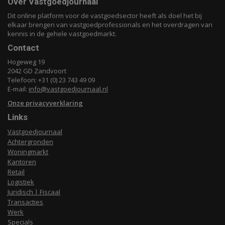
Over Vastgoedjournaal
Dit online platform voor de vastgoedsector heeft als doel het bij
elkaar brengen van vastgoedprofessionals en het overdragen van
kennis in de gehele vastgoedmarkt.
Contact
Hogeweg 19
2042 GD Zandvoort
Telefoon: +31 (0) 23 743 49 09
E-mail:
info@vastgoedjournaal.nl
Onze privacyverklaring
Links
Vastgoedjournaal
Achtergronden
Woningmarkt
Kantoren
Retail
Logistiek
Juridisch | Fiscaal
Transacties
Werk
Specials