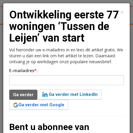
×
Ontwikkeling eerste 77
1
Toggl
woningen ‘Tussen de
tergronden
Woningmarkt
Kantoren
Retail
Logistiek
Leijen’ van start
Ontwikkeling eerste 77
Vul hieronder uw e-mailadres in en lees dit artikel gratis. We
sturen u dan een link om het artikel te lezen. Daarnaast
woningen ‘Tussen de
ontvang je op werkdagen onze populaire nieuwsbrief.
E-mailadres
*
:
Leijen’ van start
Kimberly Camu
11 juni 2021 om 10:26
Ga verder met LinkedIn
Ga verder
2 minuten leestijd
Ga verder met Google
Het startsein is gegeven voor de ontwikkeling en
realisatie van 77 woningen in ‘Tussen de Leijen’, een
nieuwe woonwijk in het Brabantse Rijen. ‘Tussen de
Bent u abonnee van
Leijen’ is een groene en duurzame woonwijk met een