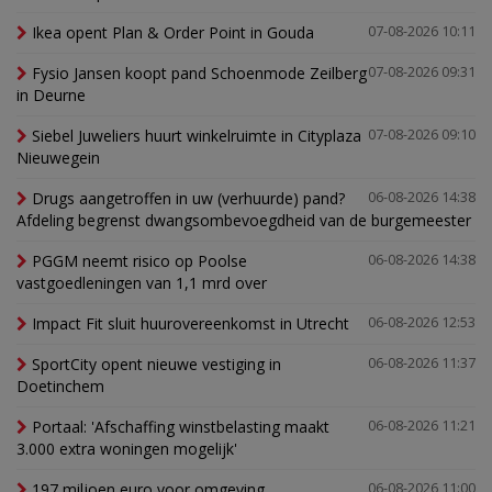
Ikea opent Plan & Order Point in Gouda
07-08-2026 10:11
Fysio Jansen koopt pand Schoenmode Zeilberg
07-08-2026 09:31
in Deurne
Siebel Juweliers huurt winkelruimte in Cityplaza
07-08-2026 09:10
Nieuwegein
Drugs aangetroffen in uw (verhuurde) pand?
06-08-2026 14:38
Afdeling begrenst dwangsombevoegdheid van de burgemeester
PGGM neemt risico op Poolse
06-08-2026 14:38
vastgoedleningen van 1,1 mrd over
Impact Fit sluit huurovereenkomst in Utrecht
06-08-2026 12:53
SportCity opent nieuwe vestiging in
06-08-2026 11:37
Doetinchem
Portaal: 'Afschaffing winstbelasting maakt
06-08-2026 11:21
3.000 extra woningen mogelijk'
197 miljoen euro voor omgeving
06-08-2026 11:00