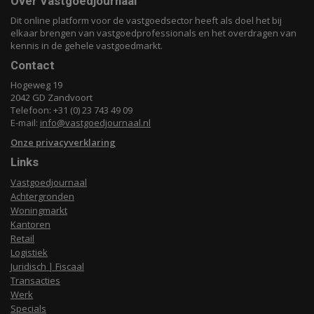
Over Vastgoedjournaal
Dit online platform voor de vastgoedsector heeft als doel het bij
elkaar brengen van vastgoedprofessionals en het overdragen van
kennis in de gehele vastgoedmarkt.
Contact
Hogeweg 19
2042 GD Zandvoort
Telefoon: +31 (0) 23 743 49 09
E-mail:
info@vastgoedjournaal.nl
Onze privacyverklaring
Links
Vastgoedjournaal
Achtergronden
Woningmarkt
Kantoren
Retail
Logistiek
Juridisch | Fiscaal
Transacties
Werk
Specials