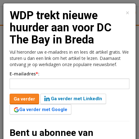
×
WDP trekt nieuwe
1
Toggl
huurder aan voor DC
tiek
Juridisch | Fiscaal
Transacties
Werk
Specials
The Bay in Breda
WDP trekt nieuwe huurder
Vul hieronder uw e-mailadres in en lees dit artikel gratis. We
sturen u dan een link om het artikel te lezen. Daarnaast
aan voor DC The Bay in
ontvang je op werkdagen onze populaire nieuwsbrief.
E-mailadres
*
:
Breda
Kimberly Camu
9 juni 2021 om 08:44
Ga verder met LinkedIn
Ga verder
5 jaar geleden aangepast
2 minuten leestijd
Ga verder met Google
WDP heeft een huurcontract afgesloten met Brouwerij
Frontaal. De brouwerij gaat langjarig ongeveer 7.650
m2 huren in het nieuw te bouwen distributiecentrum
Bent u abonnee van
“DC The Bay” te Breda. Het gehele complex bestaat uit