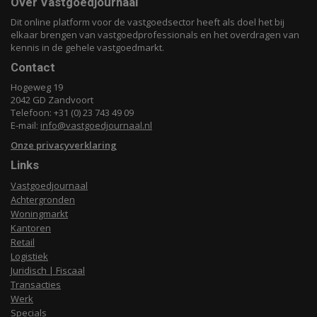
Over Vastgoedjournaal
Dit online platform voor de vastgoedsector heeft als doel het bij
elkaar brengen van vastgoedprofessionals en het overdragen van
kennis in de gehele vastgoedmarkt.
Contact
Hogeweg 19
2042 GD Zandvoort
Telefoon: +31 (0) 23 743 49 09
E-mail:
info@vastgoedjournaal.nl
Onze privacyverklaring
Links
Vastgoedjournaal
Achtergronden
Woningmarkt
Kantoren
Retail
Logistiek
Juridisch | Fiscaal
Transacties
Werk
Specials