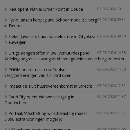
Ikea opent Plan & Order Point in Gouda
07-08-2026 10:11
Fysio Jansen koopt pand Schoenmode Zeilberg
07-08-2026 09:31
in Deurne
Siebel Juweliers huurt winkelruimte in Cityplaza
07-08-2026 09:10
Nieuwegein
Drugs aangetroffen in uw (verhuurde) pand?
06-08-2026 14:38
Afdeling begrenst dwangsombevoegdheid van de burgemeester
PGGM neemt risico op Poolse
06-08-2026 14:38
vastgoedleningen van 1,1 mrd over
Impact Fit sluit huurovereenkomst in Utrecht
06-08-2026 12:53
SportCity opent nieuwe vestiging in
06-08-2026 11:37
Doetinchem
Portaal: 'Afschaffing winstbelasting maakt
06-08-2026 11:21
3.000 extra woningen mogelijk'
197 miljoen euro voor omgeving
06-08-2026 11:00