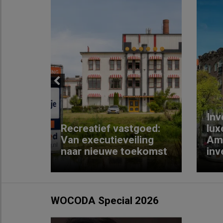
Previous
Inv
e
Recreatief vastgoed:
lux
t met
Van executieveiling
Am
naar nieuwe toekomst
inv
WOCODA Special 2026