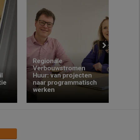
Next
Regionale
Verbouwstromen
‘We w
l
Huur: van projecten
koop
ie
naar programmatisch
gewo
werken
krijg