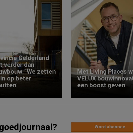
vincie Gelderland
kt verder dan
uwbouw: ‘We zetten
Met Living Places wi
 in op beter
VELUX bouwinnovat
utten’
een boost geven
tgoedjournaal?
Word abonnee