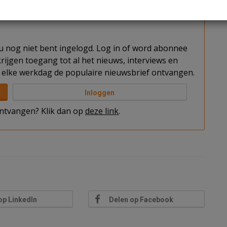
getekend.
t u nog niet bent ingelogd. Log in of word abonnee
rijgen toegang tot al het nieuws, interviews en
elke werkdag de populaire nieuwsbrief ontvangen.
Inloggen
 ontvangen? Klik dan op
deze link
.
op LinkedIn
Delen op Facebook