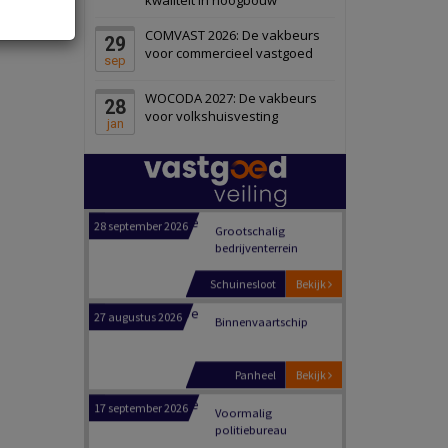
Schiedam
Bekijk
COMVAST 2026: De vakbeurs
29
22 september 2026
Attractiepark
voor commercieel vastgoed
sep
WOCODA 2027: De vakbeurs
28
Oranje
Bekijk
voor volkshuisvesting
jan
28 september 2026
Grootschalig
bedrijventerrein
Schuinesloot
Bekijk
27 augustus 2026
Binnenvaartschip
Panheel
Bekijk
17 september 2026
Voormalig
politiebureau
Dordrecht
Bekijk
17 september 2026
Voormalig
politiebureau