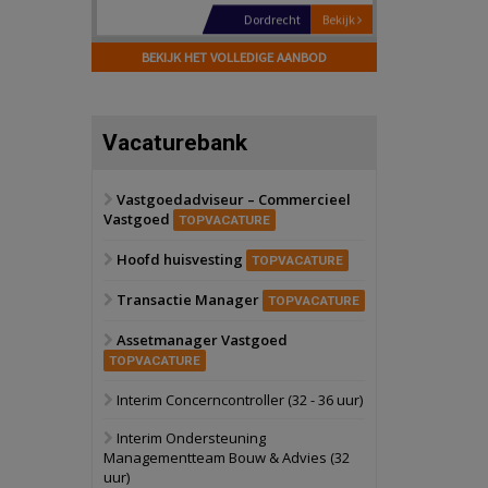
Hilversum
Bekijk
17 september 2026
BEKIJK HET VOLLEDIGE AANBOD
Voormalig
politiebureau
Zaandam
Bekijk
Vacaturebank
8 september 2026
Zorgcomplex
Vastgoedadviseur – Commercieel
Vastgoed
Zwanenburg
Bekijk
TOPVACATURE
6 oktober 2026
Hoofd huisvesting
Transformatieobject
TOPVACATURE
Transactie Manager
TOPVACATURE
Schiedam
Bekijk
Assetmanager Vastgoed
22 september 2026
Attractiepark
TOPVACATURE
Interim Concerncontroller (32 - 36 uur)
Oranje
Bekijk
Interim Ondersteuning
28 september 2026
Managementteam Bouw & Advies (32
Grootschalig
uur)
bedrijventerrein