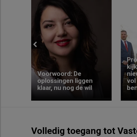
Previous
ng:
Pro
kij
Voorwoord: De
nie
ke
oplossingen liggen
vol
klaar, nu nog de wil
ben
Volledig toegang tot Vas