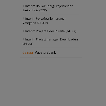
Interim Bouwkundig Projectleider
Schuinesloot
Bekijk
Ziekenhuis (ZZP)
27 augustus 2026
Binnenvaartschip
Interim Portefeuillemanager
Vastgoed (24 uur)
Panheel
Bekijk
Interim Projectleider Ruimte (24 uur)
17 september 2026
Voormalig
Interim Projectmanager Zwembaden
politiebureau
(24 uur)
Dordrecht
Bekijk
Ga naar
Vacaturebank
17 september 2026
Voormalig
politiebureau
Hilversum
Bekijk
17 september 2026
Voormalig
politiebureau
Zaandam
Bekijk
8 september 2026
Zorgcomplex