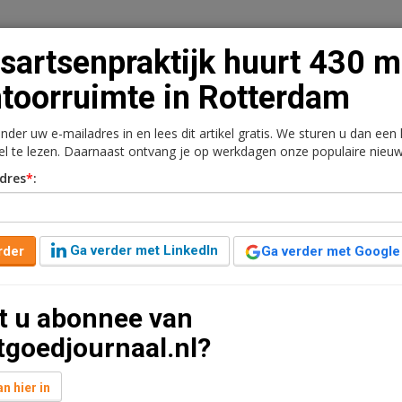
sartsenpraktijk huurt 430 
toorruimte in Rotterdam
onder uw e-mailadres in en lees dit artikel gratis. We sturen u dan een
n
Vacaturebank
Contact
Abonnementen
kel te lezen. Daarnaast ontvang je op werkdagen onze populaire nieuw
dres
*
:
rkt
Kantoren
Retail
Logistiek
Juridisch | Fiscaa
uurt 430 m2
Ga verder met LinkedIn
rder
Ga verder met Google
terdam
t u abonnee van
t leestijd
tgoedjournaal.nl?
antoorruimte gelegen in kantoorgebouw
6 te Rotterdam Kralingen. Huurder Jans Huisartsen
n hier in