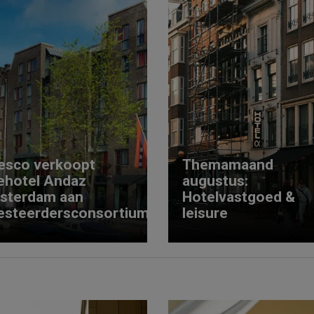
esco verkoopt
Themamaand
ehotel Andaz
augustus:
sterdam aan
Hotelvastgoed &
esteerdersconsortium
leisure