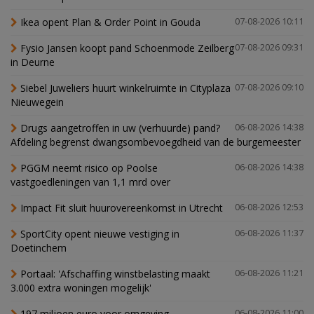
Ikea opent Plan & Order Point in Gouda
07-08-2026 10:11
Fysio Jansen koopt pand Schoenmode Zeilberg
07-08-2026 09:31
in Deurne
Siebel Juweliers huurt winkelruimte in Cityplaza
07-08-2026 09:10
Nieuwegein
Drugs aangetroffen in uw (verhuurde) pand?
06-08-2026 14:38
Afdeling begrenst dwangsombevoegdheid van de burgemeester
PGGM neemt risico op Poolse
06-08-2026 14:38
vastgoedleningen van 1,1 mrd over
Impact Fit sluit huurovereenkomst in Utrecht
06-08-2026 12:53
SportCity opent nieuwe vestiging in
06-08-2026 11:37
Doetinchem
Portaal: 'Afschaffing winstbelasting maakt
06-08-2026 11:21
3.000 extra woningen mogelijk'
197 miljoen euro voor omgeving
06-08-2026 11:00