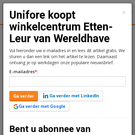
×
Unifore koopt
1
Toggl
winkelcentrum Etten-
Achtergronden
Woningmarkt
Kantore
Nieuws
Uitgelicht
Leur van Wereldhave
Unifore koopt
Vul hieronder uw e-mailadres in en lees dit artikel gratis. We
sturen u dan een link om het artikel te lezen. Daarnaast
winkelcentrum Etten-Leur
ontvang je op werkdagen onze populaire nieuwsbrief.
E-mailadres
*
:
van Wereldhave
Sandra Lissenberg
26 april 2021 om 16:43
Ga verder met LinkedIn
Ga verder
2 minuten leestijd
Ga verder met Google
Belegger Unifore Real Estate heeft onlangs samen met
een groep Haagse vastgoedinvesteerders het
winkelcentrum in Etten-Leur aan de Hof van Den
Bent u abonnee van
Houte/Burchtplein, van Wereldhave gekocht. Het is de