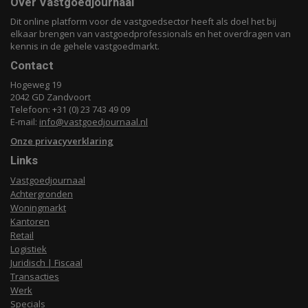
Over Vastgoedjournaal
Dit online platform voor de vastgoedsector heeft als doel het bij
elkaar brengen van vastgoedprofessionals en het overdragen van
kennis in de gehele vastgoedmarkt.
Contact
Hogeweg 19
2042 GD Zandvoort
Telefoon: +31 (0) 23 743 49 09
E-mail:
info@vastgoedjournaal.nl
Onze privacyverklaring
Links
Vastgoedjournaal
Achtergronden
Woningmarkt
Kantoren
Retail
Logistiek
Juridisch | Fiscaal
Transacties
Werk
Specials