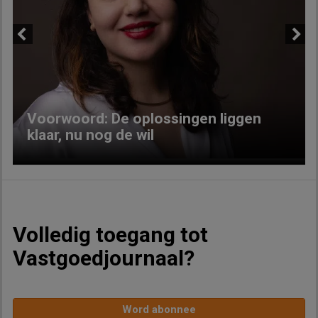
Previous
Next
Voorwoord: De oplossingen liggen
klaar, nu nog de wil
Volledig toegang tot
Vastgoedjournaal?
Word abonnee