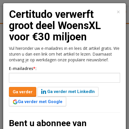
×
Certitudo verwerft
1
Toggl
groot deel WoensXL
tiek
Juridisch | Fiscaal
Transacties
Werk
Specials
voor €30 miljoen
Certitudo verwerft groot
Vul hieronder uw e-mailadres in en lees dit artikel gratis. We
sturen u dan een link om het artikel te lezen. Daarnaast
deel WoensXL voor €30
ontvang je op werkdagen onze populaire nieuwsbrief.
E-mailadres
*
:
miljoen
Kimberly Camu
14 april 2021 om 12:00
Ga verder met LinkedIn
Ga verder
5 jaar geleden aangepast
1 minuut leestijd
Ga verder met Google
Certitudo Capital heeft 36 winkelunits in Shopping Mall
WoensXL gekocht, gelegen in stadsdeel Woensel-
Noord in Eindhoven. De aankoop betreft in totaal meer
Bent u abonnee van
dan 16.000 m² BVO en is centraal gelegen aan de