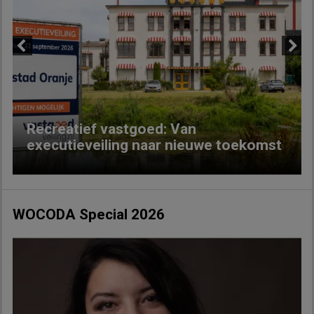
Previous
Next
Recreatief vastgoed: Van
executieveiling naar nieuwe toekomst
WOCODA Special 2026