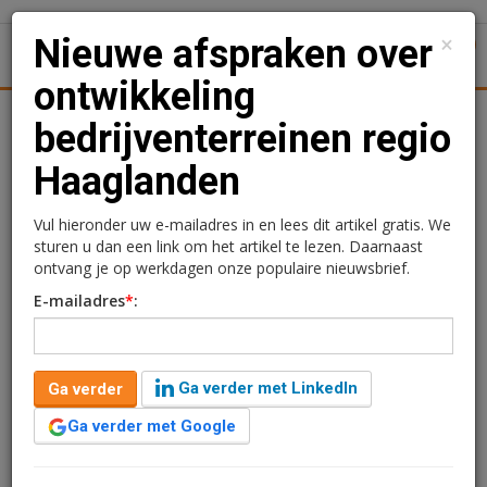
×
Nieuwe afspraken over
1
Toggl
ontwikkeling
Achtergronden
Woningmarkt
Kantore
Nieuws
Uitgelicht
bedrijventerreinen regio
Haaglanden
Nieuwe afspraken over
ontwikkeling
Vul hieronder uw e-mailadres in en lees dit artikel gratis. We
sturen u dan een link om het artikel te lezen. Daarnaast
bedrijventerreinen regio
ontvang je op werkdagen onze populaire nieuwsbrief.
E-mailadres
*
:
Haaglanden
Kimberly Camu
24 maart 2021 om 11:25
Ga verder met LinkedIn
Ga verder
5 jaar geleden aangepast
2 minuten leestijd
Ga verder met Google
Om de ontwikkeling van de bedrijventerreinen in de
regio Haaglanden in goede banen te leiden, zijn nieuwe