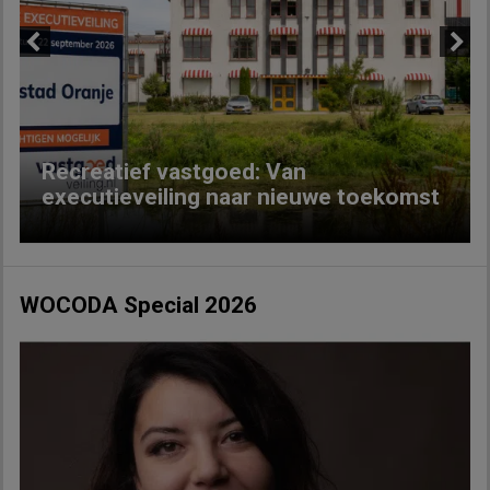
Previous
Next
Recreatief vastgoed: Van
executieveiling naar nieuwe toekomst
WOCODA Special 2026