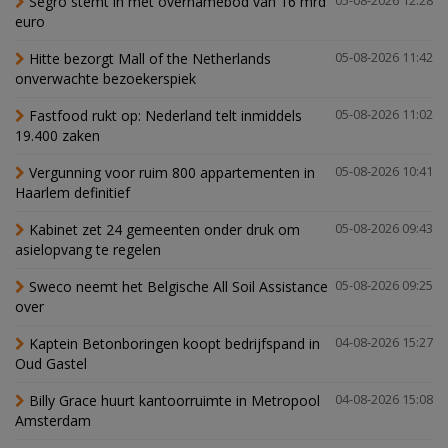
Segro stemt in met overnamebod van 16 mrd
05-08-2026 12:28
euro
Hitte bezorgt Mall of the Netherlands
05-08-2026 11:42
onverwachte bezoekerspiek
Fastfood rukt op: Nederland telt inmiddels
05-08-2026 11:02
19.400 zaken
Vergunning voor ruim 800 appartementen in
05-08-2026 10:41
Haarlem definitief
Kabinet zet 24 gemeenten onder druk om
05-08-2026 09:43
asielopvang te regelen
Sweco neemt het Belgische All Soil Assistance
05-08-2026 09:25
over
Kaptein Betonboringen koopt bedrijfspand in
04-08-2026 15:27
Oud Gastel
Billy Grace huurt kantoorruimte in Metropool
04-08-2026 15:08
Amsterdam