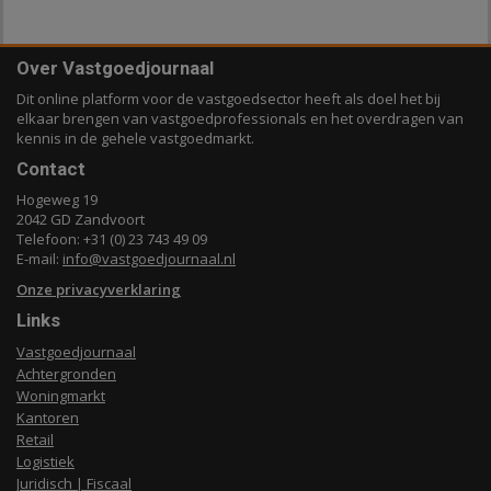
Over Vastgoedjournaal
Dit online platform voor de vastgoedsector heeft als doel het bij
elkaar brengen van vastgoedprofessionals en het overdragen van
kennis in de gehele vastgoedmarkt.
Contact
Hogeweg 19
2042 GD Zandvoort
Telefoon: +31 (0) 23 743 49 09
E-mail:
info@vastgoedjournaal.nl
Onze privacyverklaring
Links
Vastgoedjournaal
Achtergronden
Woningmarkt
Kantoren
Retail
Logistiek
Juridisch | Fiscaal