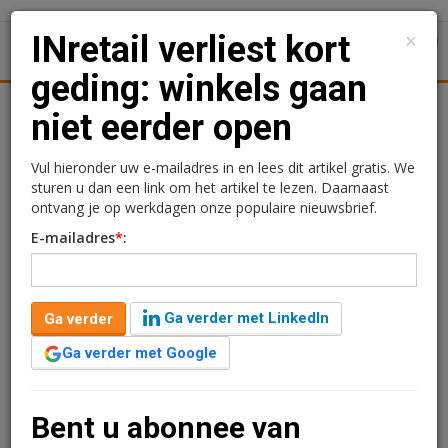
×
INretail verliest kort
1
Toggl
geding: winkels gaan
Achtergronden
Woningmarkt
Kantore
Nieuws
Uitgelicht
niet eerder open
INretail verliest kort
Vul hieronder uw e-mailadres in en lees dit artikel gratis. We
sturen u dan een link om het artikel te lezen. Daarnaast
geding: winkels gaan niet
ontvang je op werkdagen onze populaire nieuwsbrief.
E-mailadres
*
:
eerder open
Kimberly Camu
12 maart 2021 om 11:03
Ga verder met LinkedIn
Ga verder
5 jaar geleden aangepast
3 minuten leestijd
Ga verder met Google
INretail heeft het kort geding tegen de Staat verloren.
De branchevereniging eiste afgelopen maandag de
heropening van de niet-essentiële detailhandel, maar
Bent u abonnee van
de rechtbank in Den Haag ging hier niet in mee. Lees