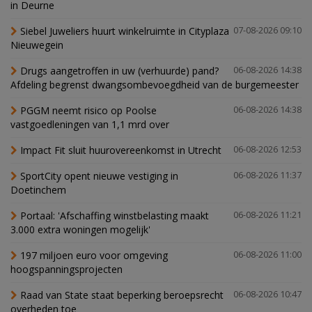
in Deurne
Siebel Juweliers huurt winkelruimte in Cityplaza
07-08-2026 09:10
Nieuwegein
Drugs aangetroffen in uw (verhuurde) pand?
06-08-2026 14:38
Afdeling begrenst dwangsombevoegdheid van de burgemeester
PGGM neemt risico op Poolse
06-08-2026 14:38
vastgoedleningen van 1,1 mrd over
Impact Fit sluit huurovereenkomst in Utrecht
06-08-2026 12:53
SportCity opent nieuwe vestiging in
06-08-2026 11:37
Doetinchem
Portaal: 'Afschaffing winstbelasting maakt
06-08-2026 11:21
3.000 extra woningen mogelijk'
197 miljoen euro voor omgeving
06-08-2026 11:00
hoogspanningsprojecten
Raad van State staat beperking beroepsrecht
06-08-2026 10:47
overheden toe