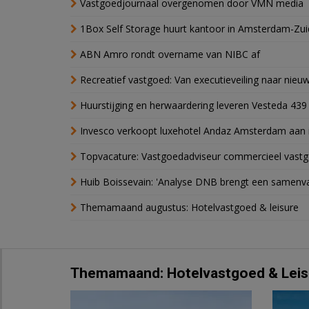
Vastgoedjournaal overgenomen door VMN media
1Box Self Storage huurt kantoor in Amsterdam-Zu
ABN Amro rondt overname van NIBC af
Recreatief vastgoed: Van executieveiling naar nie
Huurstijging en herwaardering leveren Vesteda 439
Invesco verkoopt luxehotel Andaz Amsterdam aan 
Topvacature: Vastgoedadviseur commercieel vastg
Huib Boissevain: 'Analyse DNB brengt een samenva
Themamaand augustus: Hotelvastgoed & leisure
Themamaand: Hotelvastgoed & Leis