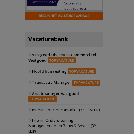
Hilversum
Bekijk
17 september 2026
BEKIJK HET VOLLEDIGE AANBOD
Voormalig
politiebureau
Zaandam
Bekijk
Vacaturebank
8 september 2026
Zorgcomplex
Vastgoedadviseur – Commercieel
Vastgoed
Zwanenburg
Bekijk
TOPVACATURE
6 oktober 2026
Hoofd huisvesting
Transformatieobject
TOPVACATURE
Transactie Manager
TOPVACATURE
Schiedam
Bekijk
Assetmanager Vastgoed
22 september 2026
Attractiepark
TOPVACATURE
Interim Concerncontroller (32 - 36 uur)
Oranje
Bekijk
Interim Ondersteuning
28 september 2026
Managementteam Bouw & Advies (32
Grootschalig
uur)
bedrijventerrein