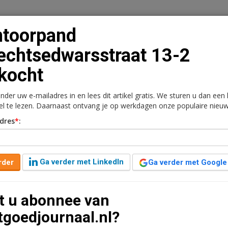
ntoorpand
echtsedwarsstraat 13-2
kocht
n
Vacaturebank
Contact
Abonnementen
onder uw e-mailadres in en lees dit artikel gratis. We sturen u dan een
rkt
Kantoren
Retail
Logistiek
Juridisch | Fiscaa
kel te lezen. Daarnaast ontvang je op werkdagen onze populaire nieuw
dres
*
:
sedwarsstraat 13-2
Ga verder met LinkedIn
rder
Ga verder met Google
aar geleden aangepast
1 minuut leestijd
t u abonnee van
 Utrechtsedwarsstraat 13-2 in Amsterdam verkocht
tgoedjournaal.nl?
ouw bestaat uit 371 m2 kantoor-/studioruimte