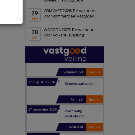
Schiedam
Bekijk
COMVAST 2026: De vakbeurs
29
22 september 2026
Attractiepark
voor commercieel vastgoed
sep
WOCODA 2027: De vakbeurs
28
Oranje
Bekijk
voor volkshuisvesting
jan
28 september 2026
Grootschalig
bedrijventerrein
Schuinesloot
Bekijk
27 augustus 2026
Binnenvaartschip
Panheel
Bekijk
17 september 2026
Voormalig
politiebureau
Dordrecht
Bekijk
17 september 2026
Voormalig
politiebureau