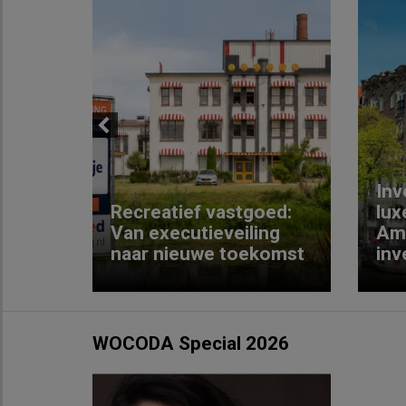
Previous
Inv
e
Recreatief vastgoed:
lux
t met
Van executieveiling
Am
naar nieuwe toekomst
inv
WOCODA Special 2026