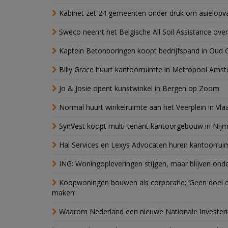
Kabinet zet 24 gemeenten onder druk om asielopva
Sweco neemt het Belgische All Soil Assistance over
Kaptein Betonboringen koopt bedrijfspand in Oud 
Billy Grace huurt kantoorruimte in Metropool Ams
Jo & Josie opent kunstwinkel in Bergen op Zoom
Normal huurt winkelruimte aan het Veerplein in Vla
SynVest koopt multi-tenant kantoorgebouw in Nij
Hal Services en Lexys Advocaten huren kantoorrui
ING: Woningopleveringen stijgen, maar blijven ond
Koopwoningen bouwen als corporatie: ‘Geen doel o
maken’
Waarom Nederland een nieuwe Nationale Invester