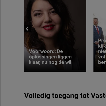
Previous
ng:
Pro
kij
Voorwoord: De
nie
ke
oplossingen liggen
vol
klaar, nu nog de wil
ben
Volledig toegang tot Vas