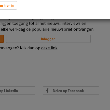
n hier in
t u nog niet bent ingelogd. Log in of word abonnee
rijgen toegang tot al het nieuws, interviews en
elke werkdag de populaire nieuwsbrief ontvangen.
Inloggen
 ontvangen? Klik dan op
deze link
.
op LinkedIn
Delen op Facebook