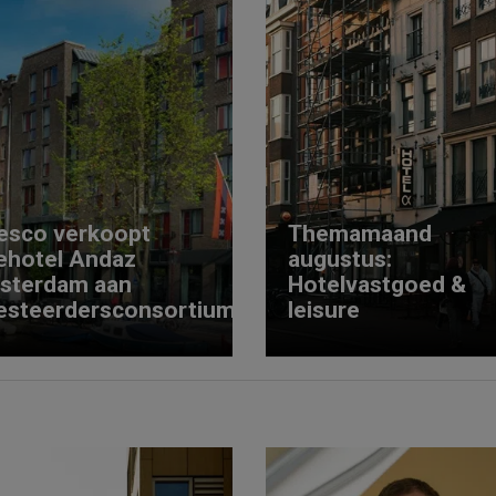
esco verkoopt
Themamaand
ehotel Andaz
augustus:
sterdam aan
Hotelvastgoed &
esteerdersconsortium
leisure