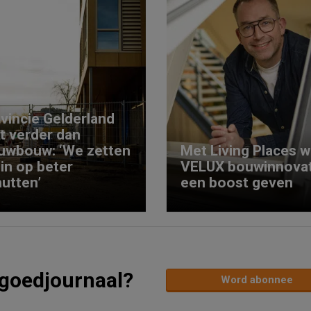
vincie Gelderland
kt verder dan
uwbouw: ‘We zetten
Met Living Places wi
 in op beter
VELUX bouwinnovat
utten’
een boost geven
tgoedjournaal?
Word abonnee