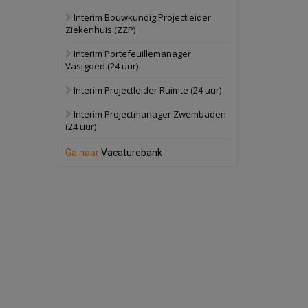
Interim Bouwkundig Projectleider
Schuinesloot
Bekijk
Ziekenhuis (ZZP)
27 augustus 2026
Binnenvaartschip
Interim Portefeuillemanager
Vastgoed (24 uur)
Panheel
Bekijk
Interim Projectleider Ruimte (24 uur)
17 september 2026
Voormalig
Interim Projectmanager Zwembaden
politiebureau
(24 uur)
Dordrecht
Bekijk
Ga naar
Vacaturebank
17 september 2026
Voormalig
politiebureau
Hilversum
Bekijk
17 september 2026
Voormalig
politiebureau
Zaandam
Bekijk
8 september 2026
Zorgcomplex