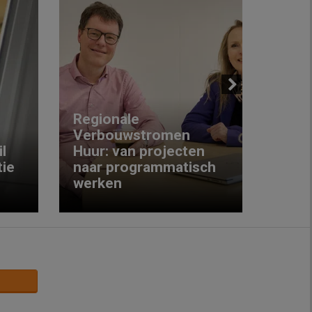
Next
Regionale
Verbouwstromen
‘We w
l
Huur: van projecten
koop
ie
naar programmatisch
gewo
werken
krijg