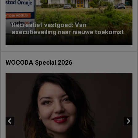
Recreatief vastgoed: Van
executieveiling naar nieuwe toekomst
WOCODA Special 2026
Previous
Next