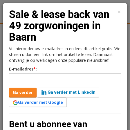
×
Sale & lease back van
1
Toggl
49 zorgwoningen in
tiek
Juridisch | Fiscaal
Transacties
Werk
Specials
Baarn
Sale & lease back van 49
Vul hieronder uw e-mailadres in en lees dit artikel gratis. We
sturen u dan een link om het artikel te lezen. Daarnaast
zorgwoningen in Baarn
ontvang je op werkdagen onze populaire nieuwsbrief.
E-mailadres
*
:
Sandra Lissenberg
20 januari 2021 om 16:20
6 jaar geleden aangepast
2 minuten leestijd
Ga verder met LinkedIn
Ga verder
Syntrus Achmea Real Estate & Finance heeft namens
het Achmea Dutch Health Care Property Fund (ADHCPF)
Ga verder met Google
49 intramurale zorgwoningen gekocht in Lage
Vuursche, gemeente Baarn. Verkoper is zorginstelling
Lyvore, onderdeel van Zorggroep De Opbouw, die de
Bent u abonnee van
woningen langjarig gaat huren.