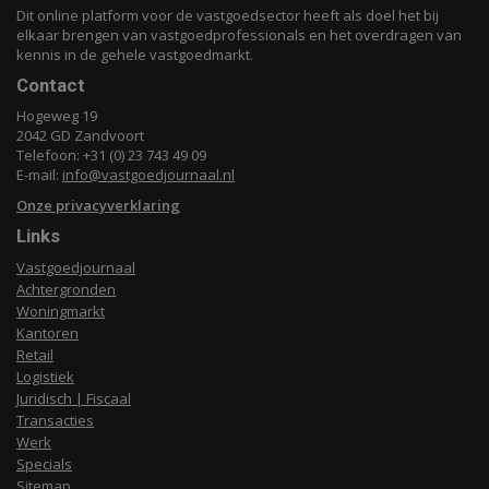
Dit online platform voor de vastgoedsector heeft als doel het bij
elkaar brengen van vastgoedprofessionals en het overdragen van
kennis in de gehele vastgoedmarkt.
Contact
Hogeweg 19
2042 GD Zandvoort
Telefoon: +31 (0) 23 743 49 09
E-mail:
info@vastgoedjournaal.nl
Onze privacyverklaring
Links
Vastgoedjournaal
Achtergronden
Woningmarkt
Kantoren
Retail
Logistiek
Juridisch | Fiscaal
Transacties
Werk
Specials
Sitemap