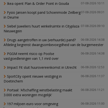
Ikea opent Plan & Order Point in Gouda
07-08-2026 10:11
Fysio Jansen koopt pand Schoenmode Zeilberg
07-08-2026 09:31
in Deurne
Siebel Juweliers huurt winkelruimte in Cityplaza
07-08-2026 09:10
Nieuwegein
Drugs aangetroffen in uw (verhuurde) pand?
06-08-2026 14:38
Afdeling begrenst dwangsombevoegdheid van de burgemeester
PGGM neemt risico op Poolse
06-08-2026 14:38
vastgoedleningen van 1,1 mrd over
Impact Fit sluit huurovereenkomst in Utrecht
06-08-2026 12:53
SportCity opent nieuwe vestiging in
06-08-2026 11:37
Doetinchem
Portaal: 'Afschaffing winstbelasting maakt
06-08-2026 11:21
3.000 extra woningen mogelijk'
197 miljoen euro voor omgeving
06-08-2026 11:00