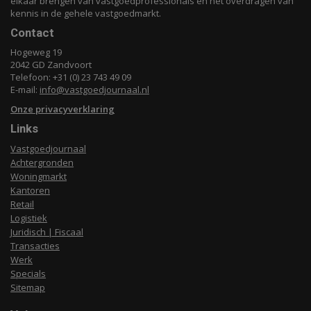
elkaar brengen van vastgoedprofessionals en het overdragen van
kennis in de gehele vastgoedmarkt.
Contact
Hogeweg 19
2042 GD Zandvoort
Telefoon: +31 (0) 23 743 49 09
E-mail:
info@vastgoedjournaal.nl
Onze privacyverklaring
Links
Vastgoedjournaal
Achtergronden
Woningmarkt
Kantoren
Retail
Logistiek
Juridisch | Fiscaal
Transacties
Werk
Specials
Sitemap