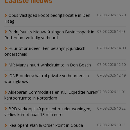
Laatste nieuws
Opus Vastgoed koopt bedrijfslocatie in Den
07-08-2026 16:20
Haag
Bedrijfsunits Nieuw-Kralingen Businesspark in
07-08-2026 14:43
Rotterdam volledig verhuurd
Huur of bruikleen: Een belangrijk juridisch
07-08-2026 14:00
onderscheid
MR Marvis huurt winkelruimte in Den Bosch
07-08-2026 12:50
'DNB onderschat rol private verhuurders in
07-08-2026 12:19
woningbouw'
Aldebaran Commodities en K.E. Expeditie huren
07-08-2026 11:01
kantoorruimte in Rotterdam
BPD verkoopt 40 procent minder woningen,
07-08-2026 10:22
verlies krimpt naar 18 mln euro
Ikea opent Plan & Order Point in Gouda
07-08-2026 10:11