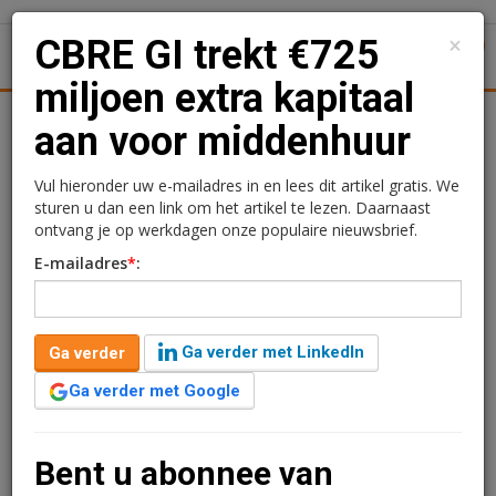
×
CBRE GI trekt €725
1
Toggl
miljoen extra kapitaal
Achtergronden
Woningmarkt
Kantore
Nieuws
Uitgelicht
aan voor middenhuur
CBRE GI trekt €725
Vul hieronder uw e-mailadres in en lees dit artikel gratis. We
sturen u dan een link om het artikel te lezen. Daarnaast
miljoen extra kapitaal aan
ontvang je op werkdagen onze populaire nieuwsbrief.
E-mailadres
*
:
voor middenhuur
Redactie
1 januari 2021 om 16:05
Ga verder met LinkedIn
Ga verder
6 jaar geleden aangepast
2 minuten leestijd
Ga verder met Google
Het CBRE Dutch Residential Fund van CBRE Global
Investors heeft 725 miljoen euro nieuw institutioneel
kapitaal aangetrokken over heel 2020. In totaal telt
Bent u abonnee van
DRES nu bijna 50 investeerders.