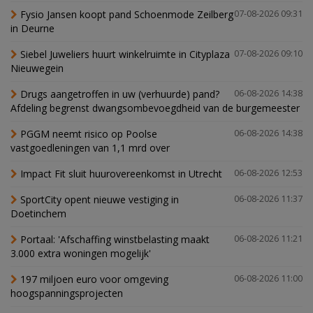
Fysio Jansen koopt pand Schoenmode Zeilberg
07-08-2026 09:31
in Deurne
Siebel Juweliers huurt winkelruimte in Cityplaza
07-08-2026 09:10
Nieuwegein
Drugs aangetroffen in uw (verhuurde) pand?
06-08-2026 14:38
Afdeling begrenst dwangsombevoegdheid van de burgemeester
PGGM neemt risico op Poolse
06-08-2026 14:38
vastgoedleningen van 1,1 mrd over
Impact Fit sluit huurovereenkomst in Utrecht
06-08-2026 12:53
SportCity opent nieuwe vestiging in
06-08-2026 11:37
Doetinchem
Portaal: 'Afschaffing winstbelasting maakt
06-08-2026 11:21
3.000 extra woningen mogelijk'
197 miljoen euro voor omgeving
06-08-2026 11:00
hoogspanningsprojecten