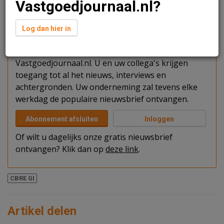
Vastgoedjournaal.nl?
Verder lezen?
Log dan hier in
U kunt het artikel niet volledig lezen omdat u nog
niet bent ingelogd. Log in of word abonnee van
Vastgoedjournaal.nl. U en uw collega's krijgen
toegang tot al het nieuws, interviews en
achtergronden. Uw onderneming zal tevens elke
werkdag de populaire nieuwsbrief ontvangen.
Abonnement afsluiten
Inloggen
Of wilt u dagelijks onze gratis nieuwsbrief
ontvangen? Klik dan op
deze link
.
CBRE GI
Artikel delen