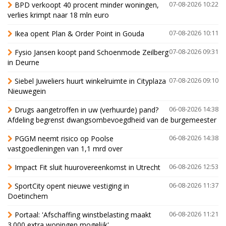
BPD verkoopt 40 procent minder woningen,
07-08-2026 10:22
verlies krimpt naar 18 mln euro
Ikea opent Plan & Order Point in Gouda
07-08-2026 10:11
Fysio Jansen koopt pand Schoenmode Zeilberg
07-08-2026 09:31
in Deurne
Siebel Juweliers huurt winkelruimte in Cityplaza
07-08-2026 09:10
Nieuwegein
Drugs aangetroffen in uw (verhuurde) pand?
06-08-2026 14:38
Afdeling begrenst dwangsombevoegdheid van de burgemeester
PGGM neemt risico op Poolse
06-08-2026 14:38
vastgoedleningen van 1,1 mrd over
Impact Fit sluit huurovereenkomst in Utrecht
06-08-2026 12:53
SportCity opent nieuwe vestiging in
06-08-2026 11:37
Doetinchem
Portaal: 'Afschaffing winstbelasting maakt
06-08-2026 11:21
3.000 extra woningen mogelijk'