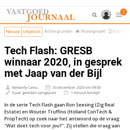
1
Toggl
Achtergronden
Woningmarkt
Kantore
Nieuws
Uitgelicht
Tech Flash: GRESB
winnaar 2020, in gesprek
met Jaap van der Bijl
Kimberly Camu
30 december 2020 om 09:00
6 jaar geleden aangepast
1 minuut leestijd
In de serie Tech Flash gaan Ron Seesing (Zig Real
Estate) en Wouter Truffino (Holland ConTech &
PropTech) op zoek naar het antwoord op de vraag:
"Wat doet tech voor jou?". Zij stellen die vraag aan