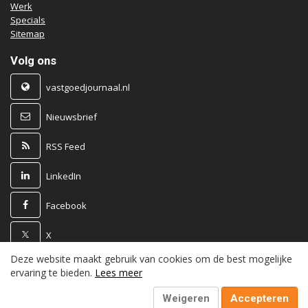
Werk
Specials
Sitemap
Volg ons
vastgoedjournaal.nl
Nieuwsbrief
RSS Feed
LinkedIn
Facebook
X
Deze website maakt gebruik van cookies om de best mogelijke
Powered by
ervaring te bieden.
Lees meer
Weigeren
Accepteren