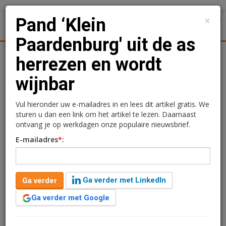
×
Pand ‘Klein
1
Toggl
Paardenburg' uit de as
tiek
Juridisch | Fiscaal
Transacties
Werk
Specials
herrezen en wordt
wijnbar
Pand ‘Klein Paardenburg'
uit de as herrezen en
Vul hieronder uw e-mailadres in en lees dit artikel gratis. We
sturen u dan een link om het artikel te lezen. Daarnaast
wordt wijnbar
ontvang je op werkdagen onze populaire nieuwsbrief.
E-mailadres
*
:
Sandra Lissenberg
16 december 2020 om 13:51
6 jaar geleden aangepast
1 minuut leestijd
Ga verder met LinkedIn
Ga verder
Nadat het voormalige pand van Bistro Klein
Paardenburg in Oudekerk aan de Amstel (Amstelveen)
Ga verder met Google
in 2015 afbrandde is het volledig en milieubewust
herbouwd. De nieuwe huurder is de man achter Tony's