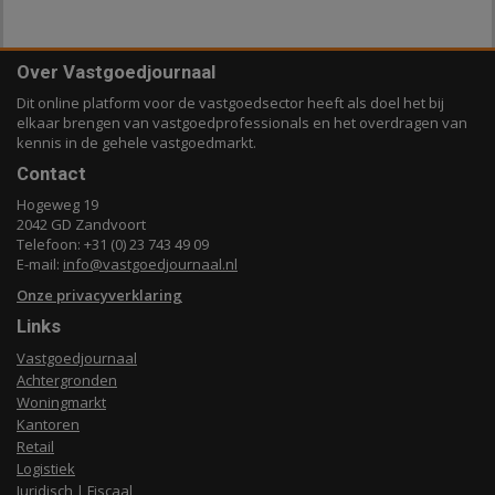
Over Vastgoedjournaal
Dit online platform voor de vastgoedsector heeft als doel het bij
elkaar brengen van vastgoedprofessionals en het overdragen van
kennis in de gehele vastgoedmarkt.
Contact
Hogeweg 19
2042 GD Zandvoort
Telefoon: +31 (0) 23 743 49 09
E-mail:
info@vastgoedjournaal.nl
Onze privacyverklaring
Links
Vastgoedjournaal
Achtergronden
Woningmarkt
Kantoren
Retail
Logistiek
Juridisch | Fiscaal