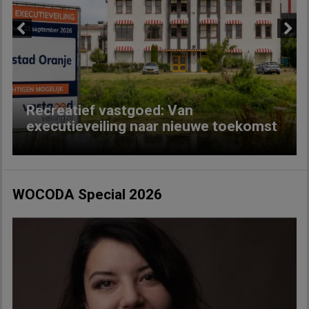
Previous
Next
Recreatief vastgoed: Van
executieveiling naar nieuwe toekomst
WOCODA Special 2026