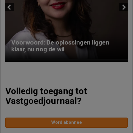
Previous
Next
Voorwoord: De oplossingen liggen
klaar, nu nog de wil
Volledig toegang tot
Vastgoedjournaal?
Word abonnee