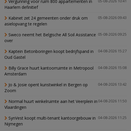
Vergunning voor ruim 800 appartementen in
05-08-2026 10:41
Haarlem definitief
Kabinet zet 24 gemeenten onder druk om
05-08-2026 09:43
asielopvang te regelen
Sweco neemt het Belgische All Soil Assistance
05-08-2026 09:25
over
Kaptein Betonboringen koopt bedrijfspand in
04-08-2026 15:27
Oud Gastel
Billy Grace huurt kantoorruimte in Metropool
04-08-2026 15:08
Amsterdam
Jo & Josie opent kunstwinkel in Bergen op
04-08-2026 13:42
Zoom
Normal huurt winkelruimte aan het Veerplein in
04-08-2026 11:50
Vlaardingen
SynVest koopt multi-tenant kantoorgebouw in
04-08-2026 11:25
Nijmegen