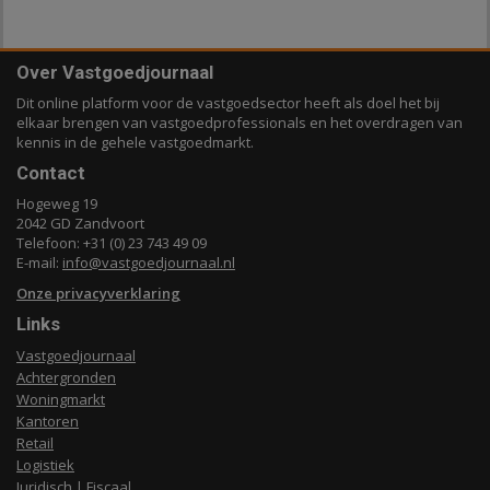
Over Vastgoedjournaal
Dit online platform voor de vastgoedsector heeft als doel het bij
elkaar brengen van vastgoedprofessionals en het overdragen van
kennis in de gehele vastgoedmarkt.
Contact
Hogeweg 19
2042 GD Zandvoort
Telefoon: +31 (0) 23 743 49 09
E-mail:
info@vastgoedjournaal.nl
Onze privacyverklaring
Links
Vastgoedjournaal
Achtergronden
Woningmarkt
Kantoren
Retail
Logistiek
Juridisch | Fiscaal