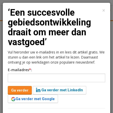
×
‘Een succesvolle
1
Toggl
gebiedsontwikkeling
Achtergronden
Woningmarkt
Kantore
Nieuws
Uitgelicht
draait om meer dan
vastgoed’
‘Een succesvolle
gebiedsontwikkeling
Vul hieronder uw e-mailadres in en lees dit artikel gratis. We
sturen u dan een link om het artikel te lezen. Daarnaast
draait om meer dan
ontvang je op werkdagen onze populaire nieuwsbrief.
E-mailadres
*
:
vastgoed’
Kimberly Camu
16 december 2020 om 12:45
Ga verder met LinkedIn
Ga verder
6 jaar geleden aangepast
6 minuten leestijd
Ga verder met Google
Hoe transformeer je een monofunctioneel gebied naar
een levendige plek waar je kan wonen, recreëren én