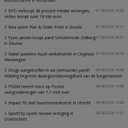
kantoorruimte in Rotterdam
BPD verkoopt 40 procent minder woningen,
07-08-2026 10:22
verlies krimpt naar 18 mln euro
Ikea opent Plan & Order Point in Gouda
07-08-2026 10:11
Fysio Jansen koopt pand Schoenmode Zeilberg
07-08-2026 09:31
in Deurne
Siebel Juweliers huurt winkelruimte in Cityplaza
07-08-2026 09:10
Nieuwegein
Drugs aangetroffen in uw (verhuurde) pand?
06-08-2026 14:38
Afdeling begrenst dwangsombevoegdheid van de burgemeester
PGGM neemt risico op Poolse
06-08-2026 14:38
vastgoedleningen van 1,1 mrd over
Impact Fit sluit huurovereenkomst in Utrecht
06-08-2026 12:53
SportCity opent nieuwe vestiging in
06-08-2026 11:37
Doetinchem