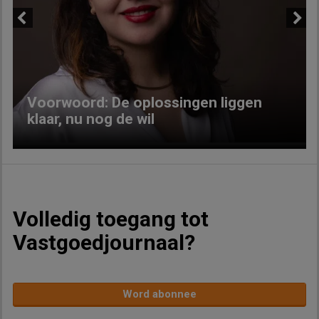
Previous
Next
Voorwoord: De oplossingen liggen
klaar, nu nog de wil
Volledig toegang tot
Vastgoedjournaal?
Word abonnee