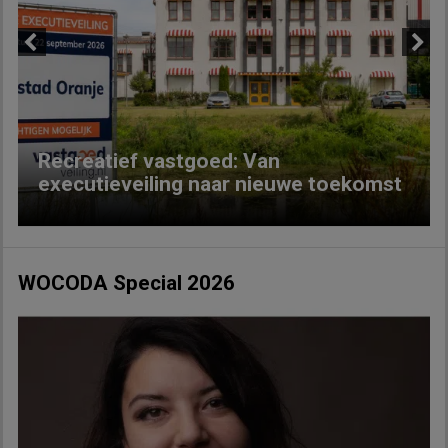
Previous
Next
Recreatief vastgoed: Van
executieveiling naar nieuwe toekomst
WOCODA Special 2026