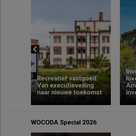
Previous
Inv
e
Recreatief vastgoed:
lux
t met
Van executieveiling
Am
naar nieuwe toekomst
inv
WOCODA Special 2026