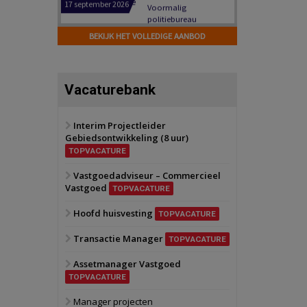
Hilversum
Bekijk
17 september 2026
BEKIJK HET VOLLEDIGE AANBOD
Voormalig
politiebureau
Zaandam
Bekijk
Vacaturebank
8 september 2026
Zorgcomplex
Interim Projectleider
Gebiedsontwikkeling (8 uur)
Zwanenburg
Bekijk
TOPVACATURE
6 oktober 2026
Transformatieobject
Vastgoedadviseur – Commercieel
Vastgoed
TOPVACATURE
Schiedam
Bekijk
Hoofd huisvesting
TOPVACATURE
22 september 2026
Attractiepark
Transactie Manager
TOPVACATURE
Assetmanager Vastgoed
Oranje
Bekijk
TOPVACATURE
28 september 2026
Grootschalig
Manager projecten
bedrijventerrein