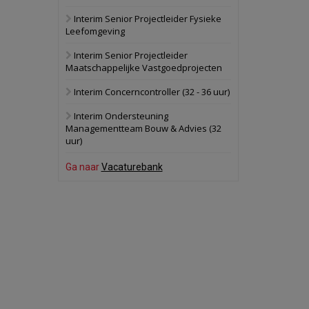
Interim Senior Projectleider Fysieke
Schuinesloot
Bekijk
Leefomgeving
27 augustus 2026
Binnenvaartschip
Interim Senior Projectleider
Maatschappelijke Vastgoedprojecten
Panheel
Bekijk
Interim Concerncontroller (32 - 36 uur)
17 september 2026
Voormalig
Interim Ondersteuning
politiebureau
Managementteam Bouw & Advies (32
uur)
Dordrecht
Bekijk
17 september 2026
Ga naar
Vacaturebank
Voormalig
politiebureau
Hilversum
Bekijk
17 september 2026
Voormalig
politiebureau
Zaandam
Bekijk
8 september 2026
Zorgcomplex