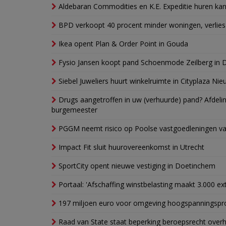
Aldebaran Commodities en K.E. Expeditie huren ka
BPD verkoopt 40 procent minder woningen, verlies
Ikea opent Plan & Order Point in Gouda
Fysio Jansen koopt pand Schoenmode Zeilberg in 
Siebel Juweliers huurt winkelruimte in Cityplaza Ni
Drugs aangetroffen in uw (verhuurde) pand? Afde
burgemeester
PGGM neemt risico op Poolse vastgoedleningen va
Impact Fit sluit huurovereenkomst in Utrecht
SportCity opent nieuwe vestiging in Doetinchem
Portaal: 'Afschaffing winstbelasting maakt 3.000 e
197 miljoen euro voor omgeving hoogspanningspr
Raad van State staat beperking beroepsrecht over