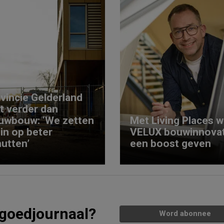
vincie Gelderland
kt verder dan
uwbouw: ‘We zetten
Met Living Places wi
 in op beter
VELUX bouwinnovat
utten’
een boost geven
tgoedjournaal?
Word abonnee