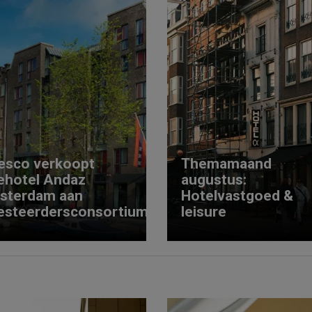
esco verkoopt
Themamaand
ehotel Andaz
augustus:
sterdam aan
Hotelvastgoed &
esteerdersconsortium
leisure