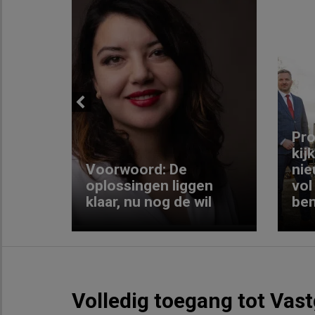
Previous
ng:
Pro
kij
Voorwoord: De
nie
ke
oplossingen liggen
vol
klaar, nu nog de wil
ben
Volledig toegang tot Vas