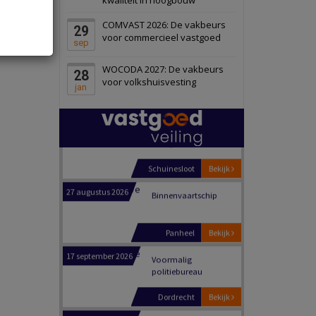
Schiedam
Bekijk
COMVAST 2026: De vakbeurs
29
22 september 2026
Attractiepark
voor commercieel vastgoed
sep
WOCODA 2027: De vakbeurs
28
Oranje
Bekijk
voor volkshuisvesting
jan
28 september 2026
Grootschalig
bedrijventerrein
Schuinesloot
Bekijk
27 augustus 2026
Binnenvaartschip
Panheel
Bekijk
17 september 2026
Voormalig
politiebureau
Dordrecht
Bekijk
17 september 2026
Voormalig
politiebureau