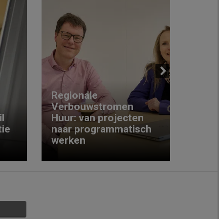
Next
Regionale
Verbouwstromen
‘We w
l
Huur: van projecten
koop
ie
naar programmatisch
gewo
werken
krijg