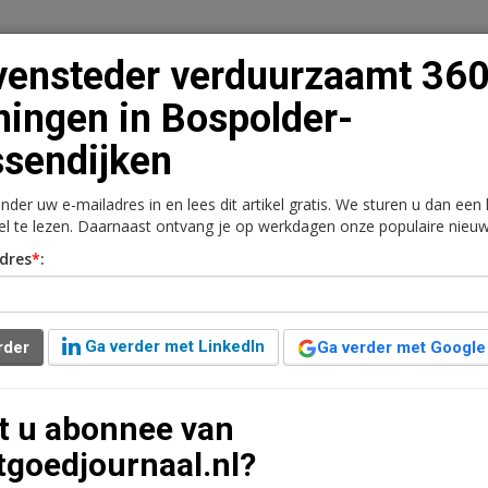
ensteder verduurzaamt 36
ingen in Bospolder-
sendijken
n
Vacaturebank
Contact
Abonnementen
onder uw e-mailadres in en lees dit artikel gratis. We sturen u dan een
rkt
Kantoren
Retail
Logistiek
Juridisch | Fiscaa
kel te lezen. Daarnaast ontvang je op werkdagen onze populaire nieuw
dres
*
:
zaamt 360 woningen in
ken
Ga verder met LinkedIn
rder
Ga verder met Google
6 jaar geleden aangepast
2 minuten leestijd
t u abonnee van
jsinglaanflats in Bospolder-Tussendijken
tgoedjournaal.nl?
ners kunnen de grootschalige werkzaamheden -