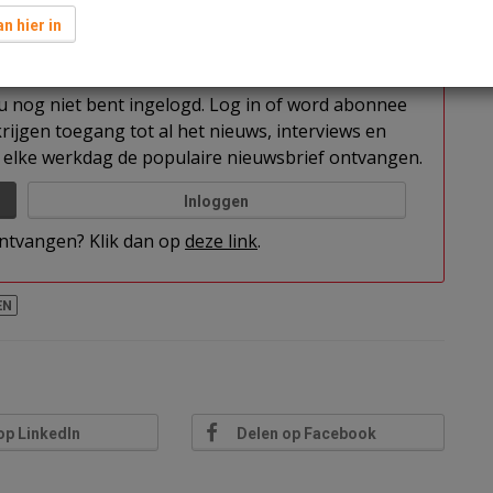
n hier in
t u nog niet bent ingelogd. Log in of word abonnee
rijgen toegang tot al het nieuws, interviews en
elke werkdag de populaire nieuwsbrief ontvangen.
Inloggen
 ontvangen? Klik dan op
deze link
.
EN
op LinkedIn
Delen op Facebook