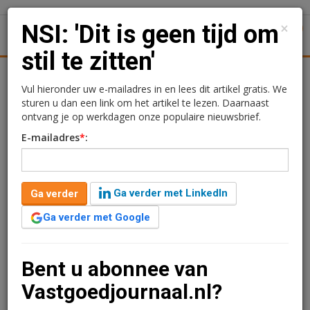
×
NSI: 'Dit is geen tijd om
1
Toggl
stil te zitten'
Achtergronden
Woningmarkt
Kantore
Nieuws
Uitgelicht
Vul hieronder uw e-mailadres in en lees dit artikel gratis. We
sturen u dan een link om het artikel te lezen. Daarnaast
NSI: 'Dit is geen tijd om
ontvang je op werkdagen onze populaire nieuwsbrief.
E-mailadres
*
:
stil te zitten'
Kimberly Camu
22 oktober 2020 om 13:06
Ga verder met LinkedIn
Ga verder
6 jaar geleden aangepast
2 minuten leestijd
Ga verder met Google
Beursgenoteerde belegger NSI is met haar
derdekwartaalcijfers gekomen. Van de coronacrisis
heeft NSI tot op heden weinig last, zo ontving het
Bent u abonnee van
bedrijf over het derde kwartaal 98% van de
Vastgoedjournaal.nl?
huurinkomsten. Toch ziet CEO Bernd Stahli wel twee
grote uitdagingen: de economische recessie en de