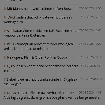
MR Marvis huurt winkelruimte in Den Bosch
07-08-2026 12:50
'DNB onderschat rol private verhuurders in
07-08-2026 12:19
woningbouw'
Aldebaran Commodities en K.E. Expeditie huren
07-08-2026 11:01
kantoorruimte in Rotterdam
BPD verkoopt 40 procent minder woningen,
07-08-2026 10:22
verlies krimpt naar 18 mln euro
Ikea opent Plan & Order Point in Gouda
07-08-2026 10:11
Fysio Jansen koopt pand Schoenmode Zeilberg
07-08-2026 09:31
in Deurne
Siebel Juweliers huurt winkelruimte in Cityplaza
07-08-2026 09:10
Nieuwegein
Drugs aangetroffen in uw (verhuurde) pand?
06-08-2026 14:38
Afdeling begrenst dwangsombevoegdheid van de burgemeester