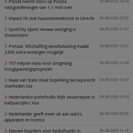
PGGM neemt risico op Poolse
06-08-2026 14:38
vastgoedleningen van 1,1 mrd over
Impact Fit sluit huurovereenkomst in Utrecht
06-08-2026 12:53
SportCity opent nieuwe vestiging in
06-08-2026 11:37
Doetinchem
Portaal: 'Afschaffing winstbelasting maakt
06-08-2026 11:21
3.000 extra woningen mogelijk'
197 miljoen euro voor omgeving
06-08-2026 11:00
hoogspanningsprojecten
Raad van State staat beperking beroepsrecht
06-08-2026 10:47
overheden toe
Nederlandse portefeuille blijft zwaartepunt in
06-08-2026 10:24
halfjaarcijfers Xior
Nederlander geeft meer uit aan auto’s,
06-08-2026 09:25
apparaten en horeca
Nieuwe huurders voor bedrijfsunits in
05-08-2026 15:18