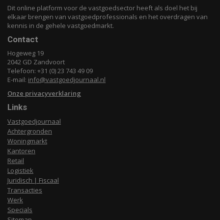
Dit online platform voor de vastgoedsector heeft als doel het bij
elkaar brengen van vastgoedprofessionals en het overdragen van
kennis in de gehele vastgoedmarkt.
Contact
Hogeweg 19
2042 GD Zandvoort
Telefoon: +31 (0) 23 743 49 09
E-mail:
info@vastgoedjournaal.nl
Onze privacyverklaring
Links
Vastgoedjournaal
Achtergronden
Woningmarkt
Kantoren
Retail
Logistiek
Juridisch | Fiscaal
Transacties
Werk
Specials
Sitemap