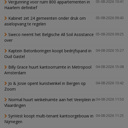
Vergunning voor ruim 800 appartementen in
05-08-2026 10:41
Haarlem definitief
Kabinet zet 24 gemeenten onder druk om
05-08-2026 09:43
asielopvang te regelen
Sweco neemt het Belgische All Soil Assistance
05-08-2026 09:25
over
Kaptein Betonboringen koopt bedrijfspand in
04-08-2026 15:27
Oud Gastel
Billy Grace huurt kantoorruimte in Metropool
04-08-2026 15:08
Amsterdam
Jo & Josie opent kunstwinkel in Bergen op
04-08-2026 13:42
Zoom
Normal huurt winkelruimte aan het Veerplein in
04-08-2026 11:50
Vlaardingen
SynVest koopt multi-tenant kantoorgebouw in
04-08-2026 11:25
Nijmegen