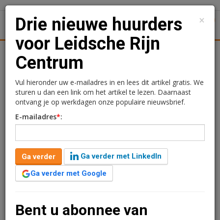
×
Drie nieuwe huurders
1
Toggl
voor Leidsche Rijn
tiek
Juridisch | Fiscaal
Transacties
Werk
Specials
Centrum
Drie nieuwe huurders
Vul hieronder uw e-mailadres in en lees dit artikel gratis. We
sturen u dan een link om het artikel te lezen. Daarnaast
voor Leidsche Rijn
ontvang je op werkdagen onze populaire nieuwsbrief.
E-mailadres
*
:
Centrum
Kimberly Camu
16 oktober 2020 om 13:28
Ga verder met LinkedIn
Ga verder
2 minuten leestijd
Ga verder met Google
Namens Shopping Centre LRC heeft a.s.r real estate
drie nieuwe huurcontracten voor Leidsche Rijn
Centrum afgesloten. Met eetcafé de Baron en
Bent u abonnee van
restaurant IndoFoodhouse wordt het horeca aanbod in