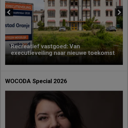
Previous
Next
Recreatief vastgoed: Van
executieveiling naar nieuwe toekomst
WOCODA Special 2026