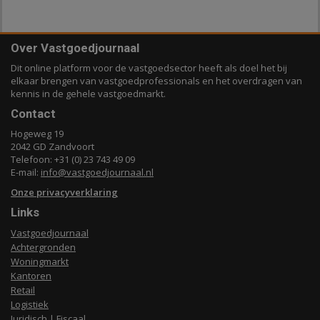
Over Vastgoedjournaal
Dit online platform voor de vastgoedsector heeft als doel het bij
elkaar brengen van vastgoedprofessionals en het overdragen van
kennis in de gehele vastgoedmarkt.
Contact
Hogeweg 19
2042 GD Zandvoort
Telefoon: +31 (0) 23 743 49 09
E-mail:
info@vastgoedjournaal.nl
Onze privacyverklaring
Links
Vastgoedjournaal
Achtergronden
Woningmarkt
Kantoren
Retail
Logistiek
Juridisch | Fiscaal