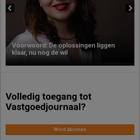
Previous
Next
Voorwoord: De oplossingen liggen
klaar, nu nog de wil
Volledig toegang tot
Vastgoedjournaal?
Word abonnee