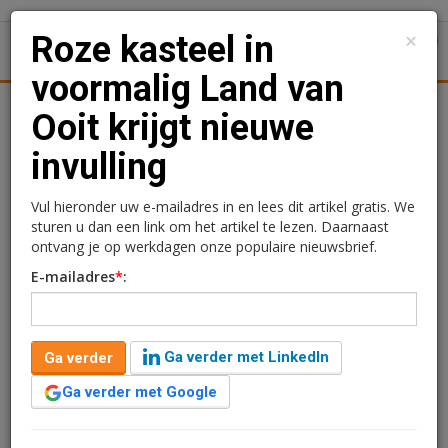
×
Roze kasteel in
1
Toggl
voormalig Land van
Achtergronden
Woningmarkt
Kantore
Nieuws
Uitgelicht
Ooit krijgt nieuwe
invulling
Roze kasteel in voormalig
Land van Ooit krijgt
Vul hieronder uw e-mailadres in en lees dit artikel gratis. We
sturen u dan een link om het artikel te lezen. Daarnaast
nieuwe invulling
ontvang je op werkdagen onze populaire nieuwsbrief.
E-mailadres
*
:
Kimberly Camu
30 september 2020 om 14:20
6 jaar geleden aangepast
2 minuten leestijd
Ga verder met LinkedIn
Ga verder
Niet alleen wordt het landgoed herontwikkeld, ook het
Roze Kasteel in het voormalige Land van Ooit krijgt een
Ga verder met Google
nieuwe invulling. Camelot gaat het leegstandsbeheer
verzorgen van het onlangs gerestaureerde gebouw.