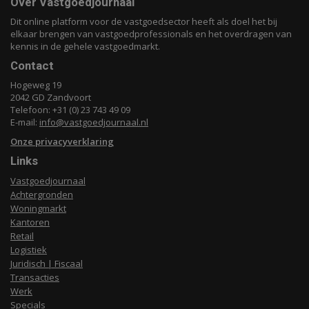
Over Vastgoedjournaal
Dit online platform voor de vastgoedsector heeft als doel het bij
elkaar brengen van vastgoedprofessionals en het overdragen van
kennis in de gehele vastgoedmarkt.
Contact
Hogeweg 19
2042 GD Zandvoort
Telefoon: +31 (0) 23 743 49 09
E-mail:
info@vastgoedjournaal.nl
Onze privacyverklaring
Links
Vastgoedjournaal
Achtergronden
Woningmarkt
Kantoren
Retail
Logistiek
Juridisch | Fiscaal
Transacties
Werk
Specials