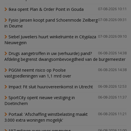
Ikea opent Plan & Order Point in Gouda
07-08-2026 10:11
Fysio Jansen koopt pand Schoenmode Zeilberg
07-08-2026 09:31
in Deurne
Siebel Juweliers huurt winkelruimte in Cityplaza
07-08-2026 09:10
Nieuwegein
Drugs aangetroffen in uw (verhuurde) pand?
06-08-2026 14:38
Afdeling begrenst dwangsombevoegdheid van de burgemeester
PGGM neemt risico op Poolse
06-08-2026 14:38
vastgoedleningen van 1,1 mrd over
Impact Fit sluit huurovereenkomst in Utrecht
06-08-2026 12:53
SportCity opent nieuwe vestiging in
06-08-2026 11:37
Doetinchem
Portaal: 'Afschaffing winstbelasting maakt
06-08-2026 11:21
3.000 extra woningen mogelijk'
197 miljoen euro voor omgeving
06-08-2026 11:00