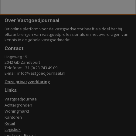
Over Vastgoedjournaal
Dit online platform voor de vastgoedsector heeft als doel het bij
elkaar brengen van vastgoedprofessionals en het overdragen van
kennis in de gehele vastgoedmarkt.
Contact
Hogeweg 19
2042 GD Zandvoort
Telefoon: +31 (0) 23 743 49 09
E-mail:
info@vastgoedjournaal.nl
Onze privacyverklaring
Links
Vastgoedjournaal
Achtergronden
Woningmarkt
Kantoren
Retail
Logistiek
Juridisch | Fiscaal