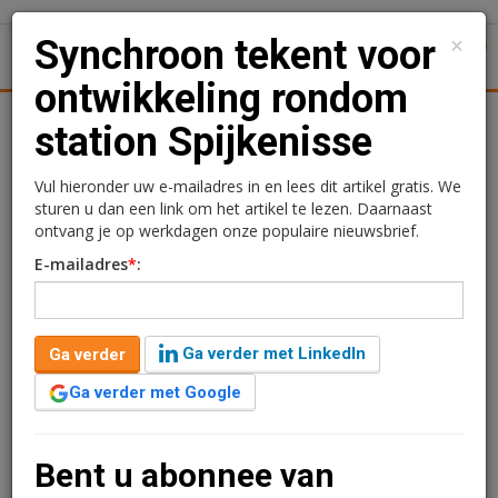
×
Synchroon tekent voor
1
Toggl
ontwikkeling rondom
Achtergronden
Woningmarkt
Kantore
Nieuws
Uitgelicht
station Spijkenisse
Synchroon tekent voor
Vul hieronder uw e-mailadres in en lees dit artikel gratis. We
sturen u dan een link om het artikel te lezen. Daarnaast
ontwikkeling rondom
ontvang je op werkdagen onze populaire nieuwsbrief.
E-mailadres
*
:
station Spijkenisse
Kimberly Camu
25 september 2020 om 16:37
Ga verder met LinkedIn
Ga verder
6 jaar geleden aangepast
2 minuten leestijd
Ga verder met Google
Synchroon, een dochteronderneming van TBI Holdings,
en gemeente Nissewaard hebben de
intentieovereenkomst ondertekend voor de
Bent u abonnee van
ontwikkeling van het Stationsplein van Metro