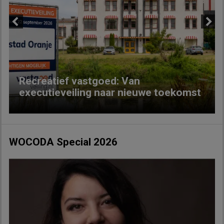
Previous
Next
Recreatief vastgoed: Van
executieveiling naar nieuwe toekomst
WOCODA Special 2026