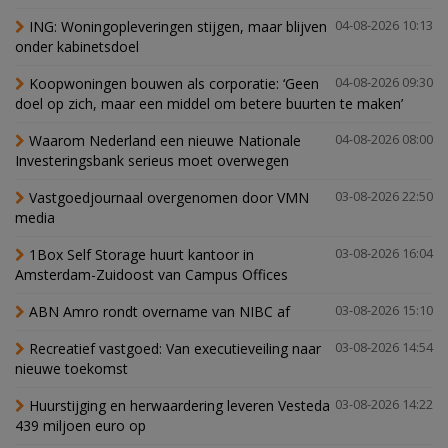
ING: Woningopleveringen stijgen, maar blijven
04-08-2026 10:13
onder kabinetsdoel
Koopwoningen bouwen als corporatie: ‘Geen
04-08-2026 09:30
doel op zich, maar een middel om betere buurten te maken’
Waarom Nederland een nieuwe Nationale
04-08-2026 08:00
Investeringsbank serieus moet overwegen
Vastgoedjournaal overgenomen door VMN
03-08-2026 22:50
media
1Box Self Storage huurt kantoor in
03-08-2026 16:04
Amsterdam-Zuidoost van Campus Offices
ABN Amro rondt overname van NIBC af
03-08-2026 15:10
Recreatief vastgoed: Van executieveiling naar
03-08-2026 14:54
nieuwe toekomst
Huurstijging en herwaardering leveren Vesteda
03-08-2026 14:22
439 miljoen euro op