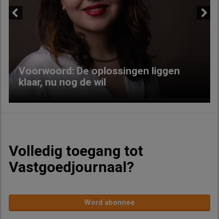
Previous
Next
Voorwoord: De oplossingen liggen
klaar, nu nog de wil
Volledig toegang tot
Vastgoedjournaal?
Word abonnee