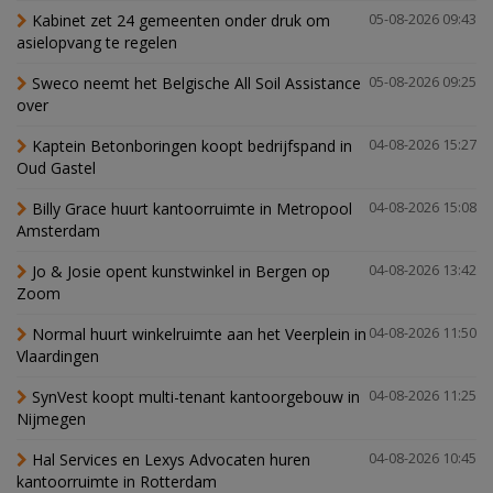
Kabinet zet 24 gemeenten onder druk om
05-08-2026 09:43
asielopvang te regelen
Sweco neemt het Belgische All Soil Assistance
05-08-2026 09:25
over
Kaptein Betonboringen koopt bedrijfspand in
04-08-2026 15:27
Oud Gastel
Billy Grace huurt kantoorruimte in Metropool
04-08-2026 15:08
Amsterdam
Jo & Josie opent kunstwinkel in Bergen op
04-08-2026 13:42
Zoom
Normal huurt winkelruimte aan het Veerplein in
04-08-2026 11:50
Vlaardingen
SynVest koopt multi-tenant kantoorgebouw in
04-08-2026 11:25
Nijmegen
Hal Services en Lexys Advocaten huren
04-08-2026 10:45
kantoorruimte in Rotterdam