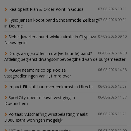
Ikea opent Plan & Order Point in Gouda
07-08-2026 10:11
Fysio Jansen koopt pand Schoenmode Zeilberg
07-08-2026 09:31
in Deurne
Siebel Juweliers huurt winkelruimte in Cityplaza
07-08-2026 09:10
Nieuwegein
Drugs aangetroffen in uw (verhuurde) pand?
06-08-2026 14:38
Afdeling begrenst dwangsombevoegdheid van de burgemeester
PGGM neemt risico op Poolse
06-08-2026 14:38
vastgoedleningen van 1,1 mrd over
Impact Fit sluit huurovereenkomst in Utrecht
06-08-2026 12:53
SportCity opent nieuwe vestiging in
06-08-2026 11:37
Doetinchem
Portaal: 'Afschaffing winstbelasting maakt
06-08-2026 11:21
3.000 extra woningen mogelijk'
197 miljoen euro voor omgeving
06-08-2026 11:00