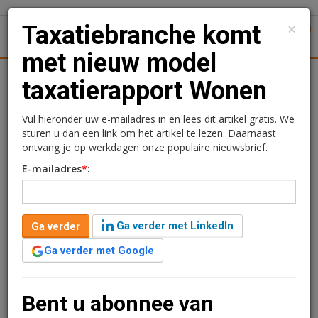
×
Taxatiebranche komt
1
Toggl
met nieuw model
tiek
Juridisch | Fiscaal
Transacties
Werk
Specials
taxatierapport Wonen
Taxatiebranche komt met
Vul hieronder uw e-mailadres in en lees dit artikel gratis. We
sturen u dan een link om het artikel te lezen. Daarnaast
nieuw model
ontvang je op werkdagen onze populaire nieuwsbrief.
E-mailadres
*
:
taxatierapport Wonen
Sandra Lissenberg
7 september 2020 om 16:22
Ga verder met LinkedIn
Ga verder
6 jaar geleden aangepast
2 minuten leestijd
Ga verder met Google
Het Nederlands Register Vastgoed Taxateurs (NRVT)
heeft naar de markt geluisterd en ontwikkelde in
samenwerking met marktpartijen een nieuw model
Bent u abonnee van
taxatierapport Wonen. Woningtaxateurs gaan vanaf 1