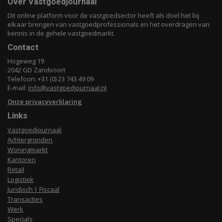
Over Vastgoedjournaal
Dit online platform voor de vastgoedsector heeft als doel het bij
elkaar brengen van vastgoedprofessionals en het overdragen van
kennis in de gehele vastgoedmarkt.
Contact
Hogeweg 19
2042 GD Zandvoort
Telefoon: +31 (0) 23 743 49 09
E-mail:
info@vastgoedjournaal.nl
Onze privacyverklaring
Links
Vastgoedjournaal
Achtergronden
Woningmarkt
Kantoren
Retail
Logistiek
Juridisch | Fiscaal
Transacties
Werk
Specials