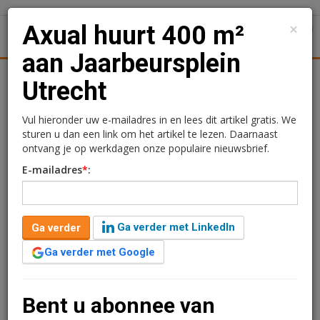
×
Axual huurt 400 m²
1
Toggl
aan Jaarbeursplein
tiek
Juridisch | Fiscaal
Transacties
Werk
Specials
Utrecht
Axual huurt 400 m² aan
Vul hieronder uw e-mailadres in en lees dit artikel gratis. We
sturen u dan een link om het artikel te lezen. Daarnaast
Jaarbeursplein Utrecht
ontvang je op werkdagen onze populaire nieuwsbrief.
E-mailadres
*
:
Kimberly Camu
9 juli 2020 om 15:28
1 minuut leestijd
Ga verder met LinkedIn
Ga verder
Axual BV heeft een kortlopend huurcontract afgesloten
met CBRE Global Investors voor de huur van 388 m² in
Ga verder met Google
kantorencomplex Sypesteyn aan het Jaarbeursplein in
Utrecht.
Bent u abonnee van