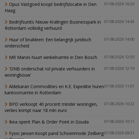
Opus Vastgoed koopt bedrijfslocatie in Den
07-08-2026 16:20
Haag
Bedrijfsunits Nieuw-Kralingen Businesspark in
07-08-2026 14:43
Rotterdam volledig verhuurd
Huur of bruikleen: Een belangrijk juridisch
07-08-2026 14:00
onderscheid
MR Marvis huurt winkelruimte in Den Bosch
07-08-2026 12:50
'DNB onderschat rol private verhuurders in
07-08-2026 12:19
woningbouw'
Aldebaran Commodities en K.E. Expeditie huren
07-08-2026 11:01
kantoorruimte in Rotterdam
BPD verkoopt 40 procent minder woningen,
07-08-2026 10:22
verlies krimpt naar 18 mln euro
Ikea opent Plan & Order Point in Gouda
07-08-2026 10:11
Fysio Jansen koopt pand Schoenmode Zeilberg
07-08-2026 09:31