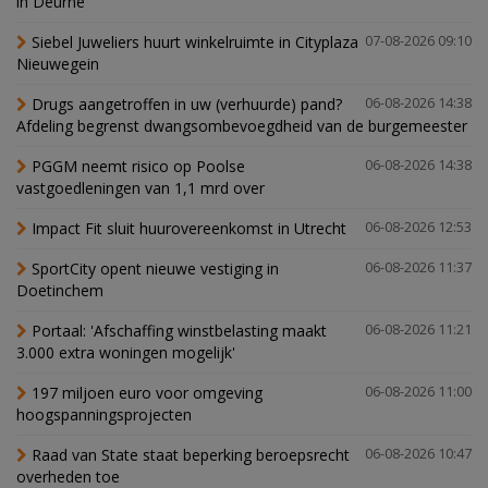
in Deurne
Siebel Juweliers huurt winkelruimte in Cityplaza
07-08-2026 09:10
Nieuwegein
Drugs aangetroffen in uw (verhuurde) pand?
06-08-2026 14:38
Afdeling begrenst dwangsombevoegdheid van de burgemeester
PGGM neemt risico op Poolse
06-08-2026 14:38
vastgoedleningen van 1,1 mrd over
Impact Fit sluit huurovereenkomst in Utrecht
06-08-2026 12:53
SportCity opent nieuwe vestiging in
06-08-2026 11:37
Doetinchem
Portaal: 'Afschaffing winstbelasting maakt
06-08-2026 11:21
3.000 extra woningen mogelijk'
197 miljoen euro voor omgeving
06-08-2026 11:00
hoogspanningsprojecten
Raad van State staat beperking beroepsrecht
06-08-2026 10:47
overheden toe