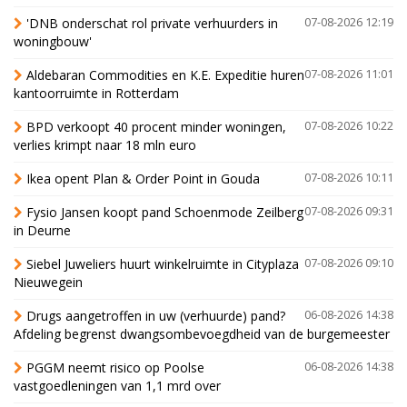
'DNB onderschat rol private verhuurders in
07-08-2026 12:19
woningbouw'
Aldebaran Commodities en K.E. Expeditie huren
07-08-2026 11:01
kantoorruimte in Rotterdam
BPD verkoopt 40 procent minder woningen,
07-08-2026 10:22
verlies krimpt naar 18 mln euro
Ikea opent Plan & Order Point in Gouda
07-08-2026 10:11
Fysio Jansen koopt pand Schoenmode Zeilberg
07-08-2026 09:31
in Deurne
Siebel Juweliers huurt winkelruimte in Cityplaza
07-08-2026 09:10
Nieuwegein
Drugs aangetroffen in uw (verhuurde) pand?
06-08-2026 14:38
Afdeling begrenst dwangsombevoegdheid van de burgemeester
PGGM neemt risico op Poolse
06-08-2026 14:38
vastgoedleningen van 1,1 mrd over