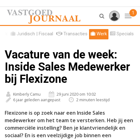
1
Toggl
tiek
Juridisch | Fiscaal
Transacties
Werk
Specials
Vacature van de week:
Inside Sales Medewerker
bij Flexizone
Kimberly Camu
29 juni 2020 om 10:02
6 jaar geleden aangepast
2 minuten leestijd
Flexizone is op zoek naar een Inside Sales
medewerker om het team te versterken. Heb jij een
commerciële instelling? Ben je klantvriendelijk en
sociaal? En is een veelzijdige job binnen een