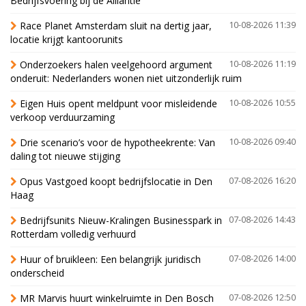
Bedrijfsvoering bij de Alliantie
Race Planet Amsterdam sluit na dertig jaar,
10-08-2026 11:39
locatie krijgt kantoorunits
Onderzoekers halen veelgehoord argument
10-08-2026 11:19
onderuit: Nederlanders wonen niet uitzonderlijk ruim
Eigen Huis opent meldpunt voor misleidende
10-08-2026 10:55
verkoop verduurzaming
Drie scenario’s voor de hypotheekrente: Van
10-08-2026 09:40
daling tot nieuwe stijging
Opus Vastgoed koopt bedrijfslocatie in Den
07-08-2026 16:20
Haag
Bedrijfsunits Nieuw-Kralingen Businesspark in
07-08-2026 14:43
Rotterdam volledig verhuurd
Huur of bruikleen: Een belangrijk juridisch
07-08-2026 14:00
onderscheid
MR Marvis huurt winkelruimte in Den Bosch
07-08-2026 12:50