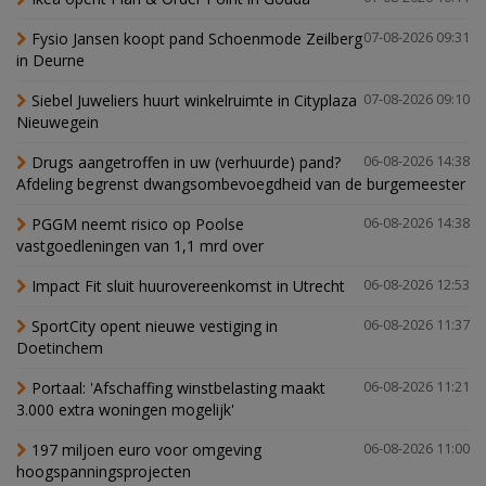
Fysio Jansen koopt pand Schoenmode Zeilberg
07-08-2026 09:31
in Deurne
Siebel Juweliers huurt winkelruimte in Cityplaza
07-08-2026 09:10
Nieuwegein
Drugs aangetroffen in uw (verhuurde) pand?
06-08-2026 14:38
Afdeling begrenst dwangsombevoegdheid van de burgemeester
PGGM neemt risico op Poolse
06-08-2026 14:38
vastgoedleningen van 1,1 mrd over
Impact Fit sluit huurovereenkomst in Utrecht
06-08-2026 12:53
SportCity opent nieuwe vestiging in
06-08-2026 11:37
Doetinchem
Portaal: 'Afschaffing winstbelasting maakt
06-08-2026 11:21
3.000 extra woningen mogelijk'
197 miljoen euro voor omgeving
06-08-2026 11:00
hoogspanningsprojecten