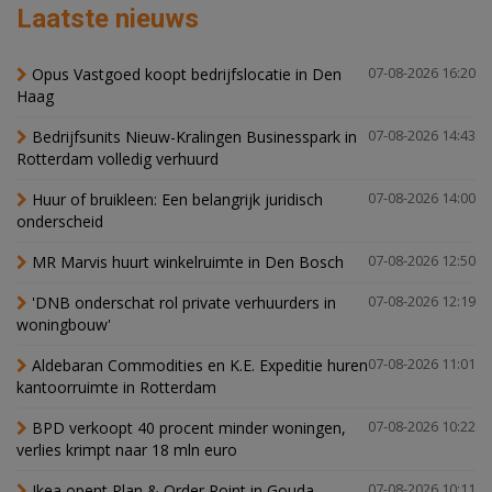
Laatste nieuws
Opus Vastgoed koopt bedrijfslocatie in Den
07-08-2026 16:20
Haag
Bedrijfsunits Nieuw-Kralingen Businesspark in
07-08-2026 14:43
Rotterdam volledig verhuurd
Huur of bruikleen: Een belangrijk juridisch
07-08-2026 14:00
onderscheid
MR Marvis huurt winkelruimte in Den Bosch
07-08-2026 12:50
'DNB onderschat rol private verhuurders in
07-08-2026 12:19
woningbouw'
Aldebaran Commodities en K.E. Expeditie huren
07-08-2026 11:01
kantoorruimte in Rotterdam
BPD verkoopt 40 procent minder woningen,
07-08-2026 10:22
verlies krimpt naar 18 mln euro
Ikea opent Plan & Order Point in Gouda
07-08-2026 10:11