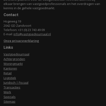
elkaar brengen van vastgoedprofessionals en het overdragen van
kennis in de gehele vastgoedmarkt.
Contact
Hogeweg 19
2042 GD Zandvoort
Telefoon: +31 (0) 23 743 49 09
E-mail:
info@vastgoedjournaal.nl
Onze privacyverklaring
Links
Vastgoedjournaal
Achtergronden
Woningmarkt
Kantoren
Retail
Logistiek
Juridisch | Fiscaal
Transacties
Werk
Specials
Sitemap