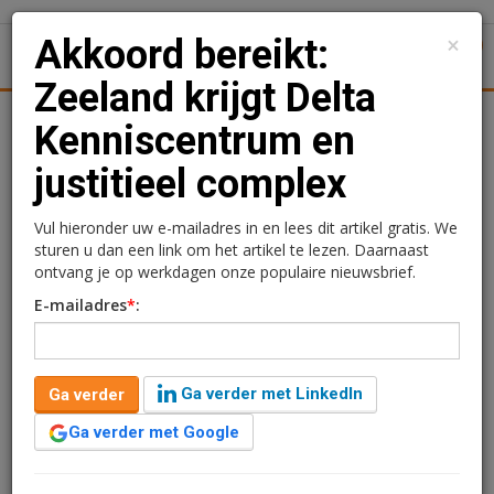
×
Akkoord bereikt:
1
Toggl
Zeeland krijgt Delta
Achtergronden
Woningmarkt
Kantore
Nieuws
Uitgelicht
Kenniscentrum en
justitieel complex
Akkoord bereikt: Zeeland
krijgt Delta
Vul hieronder uw e-mailadres in en lees dit artikel gratis. We
sturen u dan een link om het artikel te lezen. Daarnaast
Kenniscentrum en
ontvang je op werkdagen onze populaire nieuwsbrief.
E-mailadres
*
:
justitieel complex
Kimberly Camu
26 juni 2020 om 16:13
Ga verder met LinkedIn
Ga verder
6 jaar geleden aangepast
2 minuten leestijd
Ga verder met Google
In totaal investeert het Rijk de komende jaren zo’n €650
miljoen in de regio met onder andere een Delta