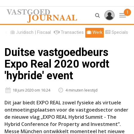
1
Toggl
tiek
Juridisch | Fiscaal
Transacties
Werk
Specials
Duitse vastgoedbeurs
Expo Real 2020 wordt
'hybride' event
18 juni 2020 om 16:24
4 minuten leestijd
Dit jaar biedt EXPO REAL zowel fysieke als virtuele
ontmoetingsplaatsen voor de vastgoedsector onder
de nieuwe vlag „EXPO REAL Hybrid Summit - The
Hybrid Conference for Property and Investment”.
Messe München ontwikkelt momenteel het nieuwe