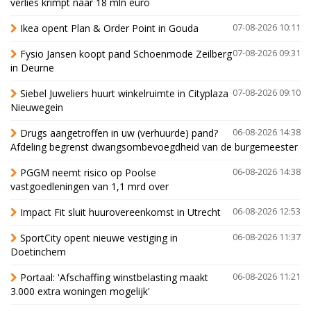
verlies krimpt naar 18 mln euro
Ikea opent Plan & Order Point in Gouda
07-08-2026 10:11
Fysio Jansen koopt pand Schoenmode Zeilberg
07-08-2026 09:31
in Deurne
Siebel Juweliers huurt winkelruimte in Cityplaza
07-08-2026 09:10
Nieuwegein
Drugs aangetroffen in uw (verhuurde) pand?
06-08-2026 14:38
Afdeling begrenst dwangsombevoegdheid van de burgemeester
PGGM neemt risico op Poolse
06-08-2026 14:38
vastgoedleningen van 1,1 mrd over
Impact Fit sluit huurovereenkomst in Utrecht
06-08-2026 12:53
SportCity opent nieuwe vestiging in
06-08-2026 11:37
Doetinchem
Portaal: 'Afschaffing winstbelasting maakt
06-08-2026 11:21
3.000 extra woningen mogelijk'