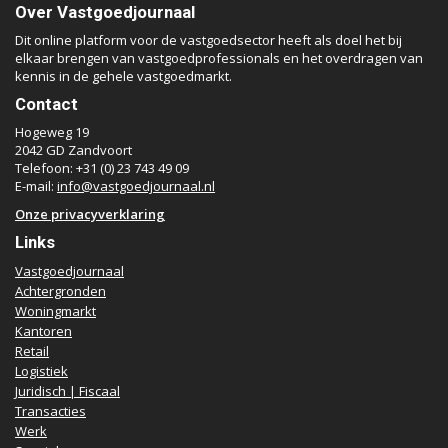
Over Vastgoedjournaal
Dit online platform voor de vastgoedsector heeft als doel het bij
elkaar brengen van vastgoedprofessionals en het overdragen van
kennis in de gehele vastgoedmarkt.
Contact
Hogeweg 19
2042 GD Zandvoort
Telefoon: +31 (0) 23 743 49 09
E-mail:
info@vastgoedjournaal.nl
Onze privacyverklaring
Links
Vastgoedjournaal
Achtergronden
Woningmarkt
Kantoren
Retail
Logistiek
Juridisch | Fiscaal
Transacties
Werk