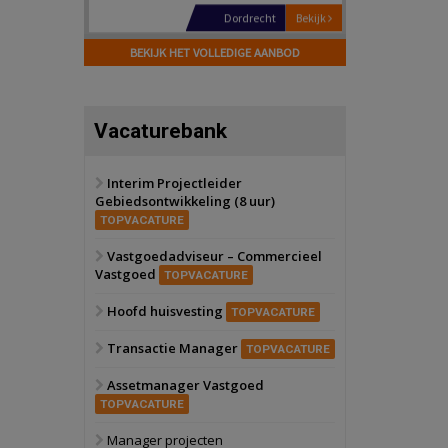
Hilversum
Bekijk
17 september 2026
BEKIJK HET VOLLEDIGE AANBOD
Voormalig
politiebureau
Zaandam
Bekijk
Vacaturebank
8 september 2026
Zorgcomplex
Interim Projectleider
Gebiedsontwikkeling (8 uur)
Zwanenburg
Bekijk
TOPVACATURE
6 oktober 2026
Transformatieobject
Vastgoedadviseur – Commercieel
Vastgoed
TOPVACATURE
Schiedam
Bekijk
Hoofd huisvesting
TOPVACATURE
22 september 2026
Attractiepark
Transactie Manager
TOPVACATURE
Assetmanager Vastgoed
Oranje
Bekijk
TOPVACATURE
28 september 2026
Grootschalig
Manager projecten
bedrijventerrein