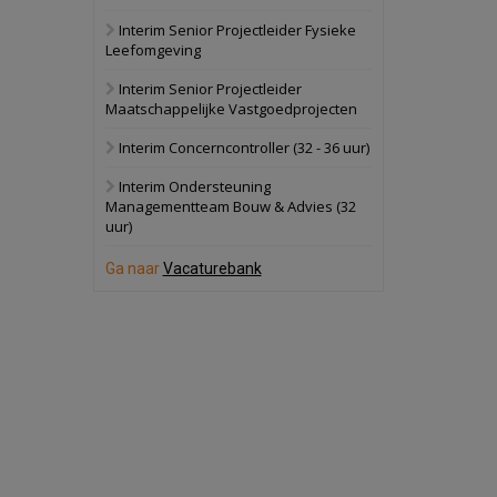
Interim Senior Projectleider Fysieke
Schuinesloot
Bekijk
Leefomgeving
27 augustus 2026
Binnenvaartschip
Interim Senior Projectleider
Maatschappelijke Vastgoedprojecten
Panheel
Bekijk
Interim Concerncontroller (32 - 36 uur)
17 september 2026
Voormalig
Interim Ondersteuning
politiebureau
Managementteam Bouw & Advies (32
uur)
Dordrecht
Bekijk
17 september 2026
Ga naar
Vacaturebank
Voormalig
politiebureau
Hilversum
Bekijk
17 september 2026
Voormalig
politiebureau
Zaandam
Bekijk
8 september 2026
Zorgcomplex