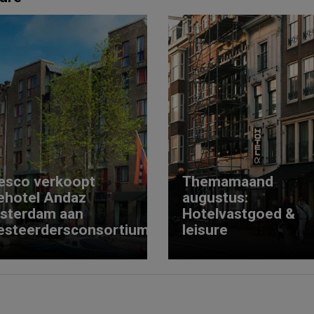
esco verkoopt
Themamaand
ehotel Andaz
augustus:
sterdam aan
Hotelvastgoed &
esteerdersconsortium
leisure