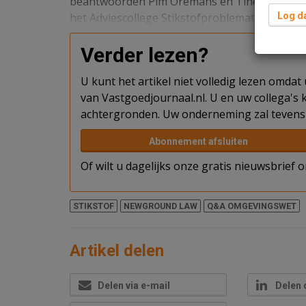
beantwoorden Pim Oremans en Tine Leemans-v
het Adviescollege Stikstofproblematiek (de 
Log da
Verder lezen?
U kunt het artikel niet volledig lezen omda
van Vastgoedjournaal.nl. U en uw collega's k
achtergronden. Uw onderneming zal tevens 
Abonnement afsluiten
Of wilt u dagelijks onze gratis nieuwsbrief
STIKSTOF
NEWGROUND LAW
Q&A OMGEVINGSWET
Artikel delen
Delen via e-mail
Delen 