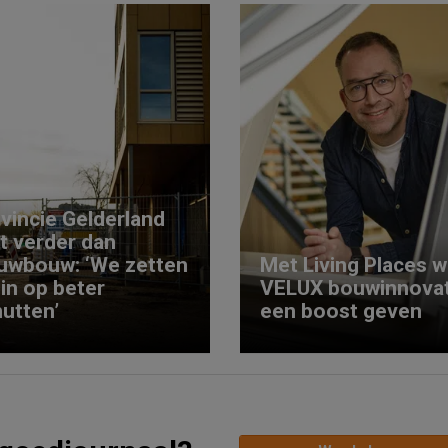
vincie Gelderland
kt verder dan
uwbouw: ‘We zetten
Met Living Places wi
 in op beter
VELUX bouwinnovat
utten’
een boost geven