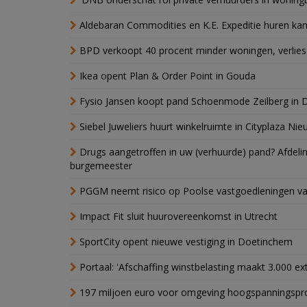
Aldebaran Commodities en K.E. Expeditie huren ka
BPD verkoopt 40 procent minder woningen, verlies
Ikea opent Plan & Order Point in Gouda
Fysio Jansen koopt pand Schoenmode Zeilberg in 
Siebel Juweliers huurt winkelruimte in Cityplaza Ni
Drugs aangetroffen in uw (verhuurde) pand? Afde
burgemeester
PGGM neemt risico op Poolse vastgoedleningen va
Impact Fit sluit huurovereenkomst in Utrecht
SportCity opent nieuwe vestiging in Doetinchem
Portaal: 'Afschaffing winstbelasting maakt 3.000 e
197 miljoen euro voor omgeving hoogspanningspr