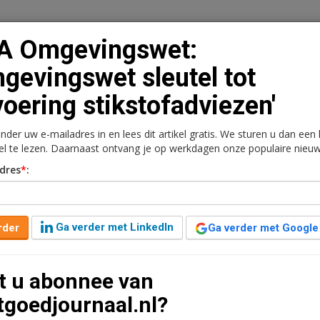
A Omgevingswet:
gevingswet sleutel tot
voering stikstofadviezen'
n
Vacaturebank
Contact
Abonnementen
onder uw e-mailadres in en lees dit artikel gratis. We sturen u dan een
rkt
Kantoren
Retail
Logistiek
Juridisch | Fiscaa
kel te lezen. Daarnaast ontvang je op werkdagen onze populaire nieuw
dres
*
:
Omgevingswet sleutel
fadviezen'
Ga verder met LinkedIn
rder
Ga verder met Google
st
5 minuten leestijd
t u abonnee van
ts van NewGround Law een facet behandelen van de
tgoedjournaal.nl?
 op het gebied van de fysieke leefomgeving. Vandaag