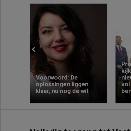
Previous
ng:
Pro
kij
Voorwoord: De
nie
ke
oplossingen liggen
vol
klaar, nu nog de wil
ben