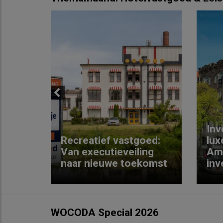
Previous
Inv
e
Recreatief vastgoed:
lux
t met
Van executieveiling
Am
naar nieuwe toekomst
inv
WOCODA Special 2026