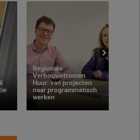
Next
Regionale
Verbouwstromen
‘We w
l
Huur: van projecten
koop
ie
naar programmatisch
gewo
werken
krijg