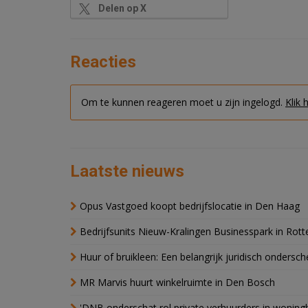
Delen op X
Reacties
Om te kunnen reageren moet u zijn ingelogd.
Klik 
Laatste nieuws
Opus Vastgoed koopt bedrijfslocatie in Den Haag
Bedrijfsunits Nieuw-Kralingen Businesspark in Rott
Huur of bruikleen: Een belangrijk juridisch ondersch
MR Marvis huurt winkelruimte in Den Bosch
'DNB onderschat rol private verhuurders in wonin