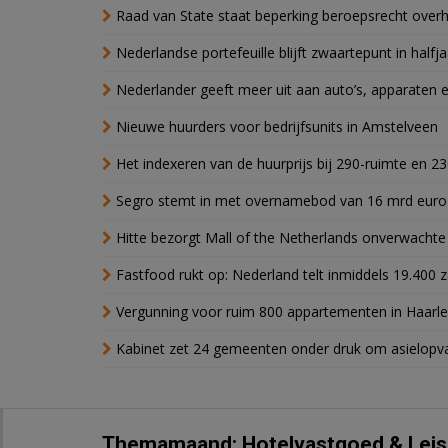
Raad van State staat beperking beroepsrecht over
Nederlandse portefeuille blijft zwaartepunt in halfja
Nederlander geeft meer uit aan auto’s, apparaten 
Nieuwe huurders voor bedrijfsunits in Amstelveen
Het indexeren van de huurprijs bij 290-ruimte en 2
Segro stemt in met overnamebod van 16 mrd euro
Hitte bezorgt Mall of the Netherlands onverwacht
Fastfood rukt op: Nederland telt inmiddels 19.400 
Vergunning voor ruim 800 appartementen in Haarlem
Kabinet zet 24 gemeenten onder druk om asielopva
Themamaand: Hotelvastgoed & Leis