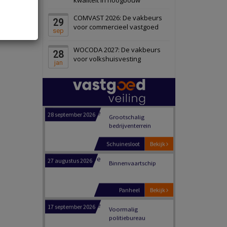
Schiedam
Bekijk
COMVAST 2026: De vakbeurs
29
22 september 2026
Attractiepark
voor commercieel vastgoed
sep
WOCODA 2027: De vakbeurs
28
Oranje
Bekijk
voor volkshuisvesting
jan
28 september 2026
Grootschalig
bedrijventerrein
Schuinesloot
Bekijk
27 augustus 2026
Binnenvaartschip
Panheel
Bekijk
17 september 2026
Voormalig
politiebureau
Dordrecht
Bekijk
17 september 2026
Voormalig
politiebureau