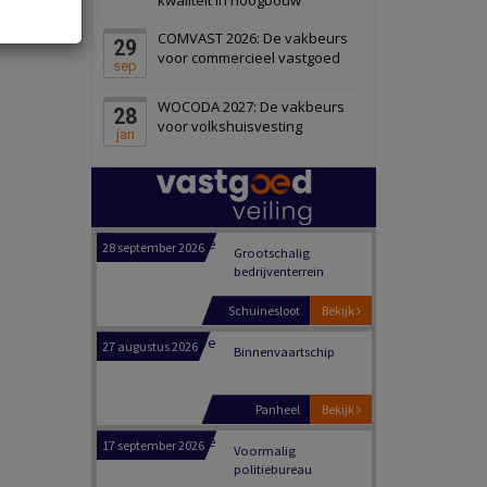
Schiedam
Bekijk
COMVAST 2026: De vakbeurs
29
22 september 2026
Attractiepark
voor commercieel vastgoed
sep
WOCODA 2027: De vakbeurs
28
Oranje
Bekijk
voor volkshuisvesting
jan
28 september 2026
Grootschalig
bedrijventerrein
Schuinesloot
Bekijk
27 augustus 2026
Binnenvaartschip
Panheel
Bekijk
17 september 2026
Voormalig
politiebureau
Dordrecht
Bekijk
17 september 2026
Voormalig
politiebureau