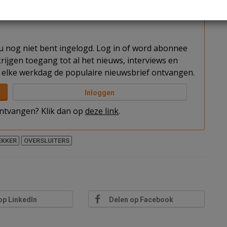
urzamingsdoelen?
t u nog niet bent ingelogd. Log in of word abonnee
rijgen toegang tot al het nieuws, interviews en
elke werkdag de populaire nieuwsbrief ontvangen.
Inloggen
 ontvangen? Klik dan op
deze link
.
EKKER
OVERSLUITERS
op LinkedIn
Delen op Facebook