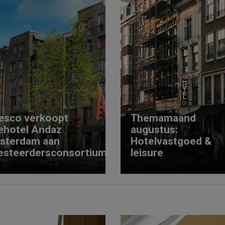
esco verkoopt
Themamaand
ehotel Andaz
augustus:
sterdam aan
Hotelvastgoed &
esteerdersconsortium
leisure