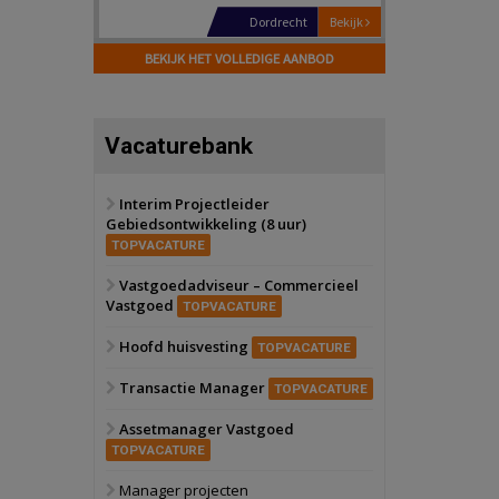
Hilversum
Bekijk
17 september 2026
BEKIJK HET VOLLEDIGE AANBOD
Voormalig
politiebureau
Zaandam
Bekijk
Vacaturebank
8 september 2026
Zorgcomplex
Interim Projectleider
Gebiedsontwikkeling (8 uur)
Zwanenburg
Bekijk
TOPVACATURE
6 oktober 2026
Transformatieobject
Vastgoedadviseur – Commercieel
Vastgoed
TOPVACATURE
Schiedam
Bekijk
Hoofd huisvesting
TOPVACATURE
22 september 2026
Attractiepark
Transactie Manager
TOPVACATURE
Assetmanager Vastgoed
Oranje
Bekijk
TOPVACATURE
28 september 2026
Grootschalig
Manager projecten
bedrijventerrein