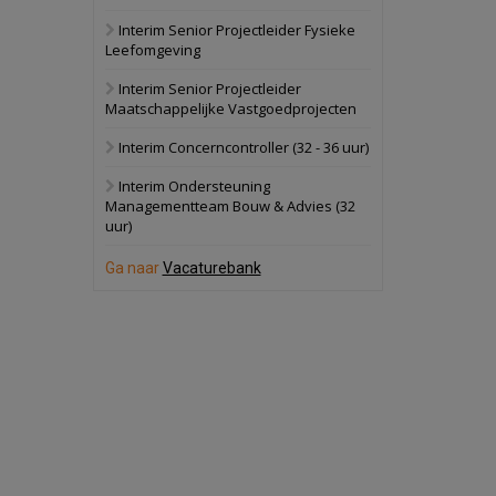
Interim Senior Projectleider Fysieke
Schuinesloot
Bekijk
Leefomgeving
27 augustus 2026
Binnenvaartschip
Interim Senior Projectleider
Maatschappelijke Vastgoedprojecten
Panheel
Bekijk
Interim Concerncontroller (32 - 36 uur)
17 september 2026
Voormalig
Interim Ondersteuning
politiebureau
Managementteam Bouw & Advies (32
uur)
Dordrecht
Bekijk
17 september 2026
Ga naar
Vacaturebank
Voormalig
politiebureau
Hilversum
Bekijk
17 september 2026
Voormalig
politiebureau
Zaandam
Bekijk
8 september 2026
Zorgcomplex