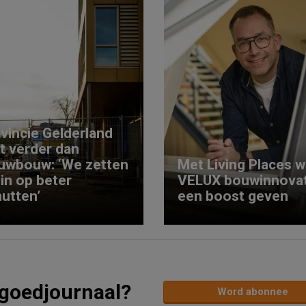
vincie Gelderland
kt verder dan
uwbouw: ‘We zetten
Met Living Places wi
 in op beter
VELUX bouwinnovat
utten’
een boost geven
tgoedjournaal?
Word abonnee