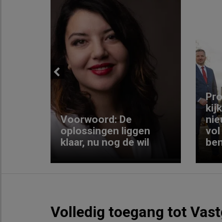
Previous
ng:
Pro
kij
Voorwoord: De
nie
ke
oplossingen liggen
vol
klaar, nu nog de wil
ben
Volledig toegang tot Vas