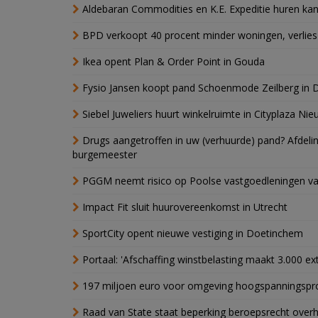
Aldebaran Commodities en K.E. Expeditie huren ka
BPD verkoopt 40 procent minder woningen, verlies
Ikea opent Plan & Order Point in Gouda
Fysio Jansen koopt pand Schoenmode Zeilberg in 
Siebel Juweliers huurt winkelruimte in Cityplaza Ni
Drugs aangetroffen in uw (verhuurde) pand? Afde
burgemeester
PGGM neemt risico op Poolse vastgoedleningen va
Impact Fit sluit huurovereenkomst in Utrecht
SportCity opent nieuwe vestiging in Doetinchem
Portaal: 'Afschaffing winstbelasting maakt 3.000 e
197 miljoen euro voor omgeving hoogspanningspr
Raad van State staat beperking beroepsrecht over