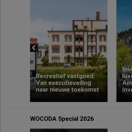
Previous
Inv
e
Recreatief vastgoed:
lux
t met
Van executieveiling
Am
naar nieuwe toekomst
inv
WOCODA Special 2026