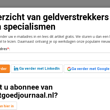
rzicht van geldverstrekkers
 specialismen
onder uw e-mailadres in en lees dit artikel gratis. We sturen u dan een
n
Vacaturebank
Contact
Abonnementen
kel te lezen. Daarnaast ontvang je op werkdagen onze populaire nieuw
dres
*
:
rkt
Kantoren
Retail
Logistiek
Juridisch | Fiscaa
rstrekkers en hun
Ga verder met LinkedIn
rder
Ga verder met Google
t u abonnee van
6 jaar geleden aangepast
1 minuut leestijd
tgoedjournaal.nl?
hypotheekverstrekkers en hun doelgroepfocus. Wie
p de oversluiters? En hoe kijkt men in de markt
n hier in