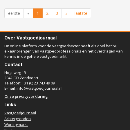
eerste
«
1
2
3
»
laatste
Over Vastgoedjournaal
Dit online platform voor de vastgoedsector heeft als doel het bij
elkaar brengen van vastgoedprofessionals en het overdragen van
kennis in de gehele vastgoedmarkt.
Contact
Hogeweg 19
2042 GD Zandvoort
Telefoon: +31 (0) 23 743 49 09
E-mail:
info@vastgoedjournaal.nl
Onze privacyverklaring
Links
Vastgoedjournaal
Achtergronden
Woningmarkt