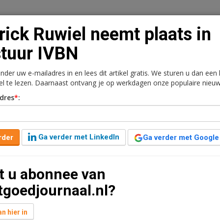
rick Ruwiel neemt plaats in
tuur IVBN
onder uw e-mailadres in en lees dit artikel gratis. We sturen u dan een
n
Vacaturebank
Contact
Abonnementen
kel te lezen. Daarnaast ontvang je op werkdagen onze populaire nieuw
dres
*
:
rkt
Kantoren
Retail
Logistiek
Juridisch | Fiscaa
plaats in bestuur IVBN
Ga verder met LinkedIn
rder
Ga verder met Google
minuut leestijd
t u abonnee van
enoemd in het bestuur van IVBN. Hij is sinds januari
tgoedjournaal.nl?
neemt binnen het bestuur de portefeuille van Guido
gie, Research en Data. Verhoef had de maximale
n hier in