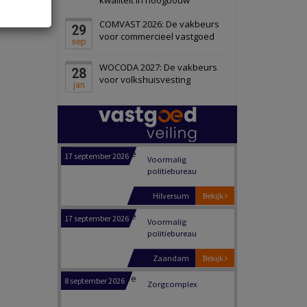
Panheel
Bekijk
COMVAST 2026: De vakbeurs
29
17 september 2026
Voormalig
voor commercieel vastgoed
sep
politiebureau
WOCODA 2027: De vakbeurs
28
Dordrecht
Bekijk
voor volkshuisvesting
jan
17 september 2026
Voormalig
politiebureau
Hilversum
Bekijk
17 september 2026
Voormalig
politiebureau
Zaandam
Bekijk
8 september 2026
Zorgcomplex
Zwanenburg
Bekijk
6 oktober 2026
Transformatieobject