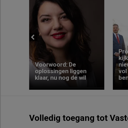
Previous
ng:
Pro
kij
Voorwoord: De
nie
ke
oplossingen liggen
vol
klaar, nu nog de wil
ben
Volledig toegang tot Vas