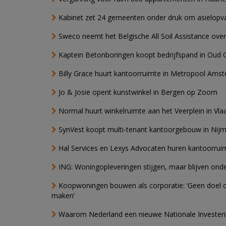
Kabinet zet 24 gemeenten onder druk om asielopva
Sweco neemt het Belgische All Soil Assistance over
Kaptein Betonboringen koopt bedrijfspand in Oud 
Billy Grace huurt kantoorruimte in Metropool Ams
Jo & Josie opent kunstwinkel in Bergen op Zoom
Normal huurt winkelruimte aan het Veerplein in Vla
SynVest koopt multi-tenant kantoorgebouw in Nij
Hal Services en Lexys Advocaten huren kantoorrui
ING: Woningopleveringen stijgen, maar blijven ond
Koopwoningen bouwen als corporatie: ‘Geen doel o
maken’
Waarom Nederland een nieuwe Nationale Invester