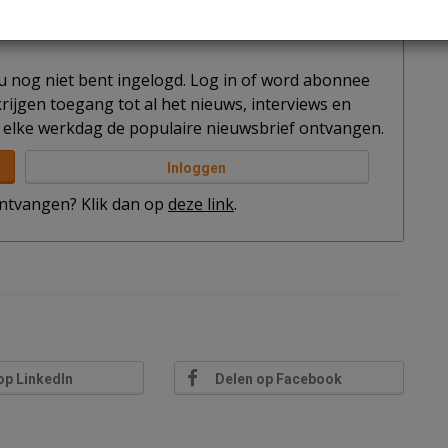
t u nog niet bent ingelogd. Log in of word abonnee
rijgen toegang tot al het nieuws, interviews en
elke werkdag de populaire nieuwsbrief ontvangen.
Inloggen
 ontvangen? Klik dan op
deze link
.
op LinkedIn
Delen op Facebook