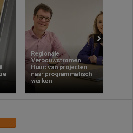
Next
Regionale
Verbouwstromen
‘We w
l
Huur: van projecten
koop
ie
naar programmatisch
gewo
werken
krijg