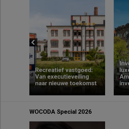
Previous
Inv
e
Recreatief vastgoed:
lux
t met
Van executieveiling
Am
naar nieuwe toekomst
inv
WOCODA Special 2026