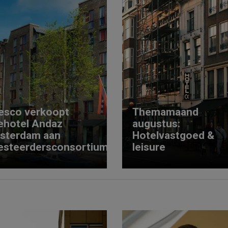
esco verkoopt
Themamaand
ehotel Andaz
augustus:
sterdam aan
Hotelvastgoed &
esteerdersconsortium
leisure