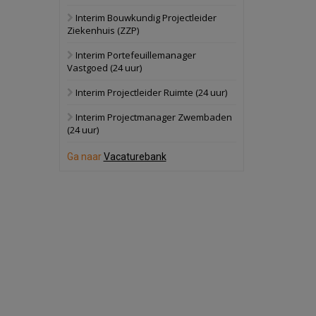
Interim Bouwkundig Projectleider
Hilversum
Bekijk
Ziekenhuis (ZZP)
17 september 2026
Voormalig
Interim Portefeuillemanager
politiebureau
Vastgoed (24 uur)
Zaandam
Bekijk
Interim Projectleider Ruimte (24 uur)
8 september 2026
Zorgcomplex
Interim Projectmanager Zwembaden
(24 uur)
Zwanenburg
Bekijk
Ga naar
Vacaturebank