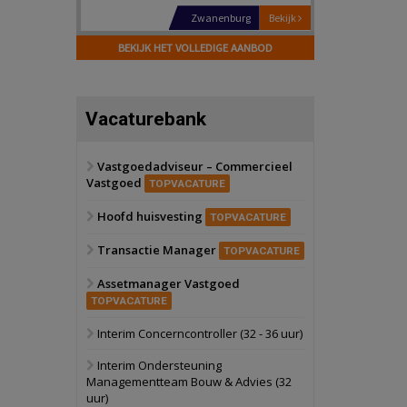
Schiedam
Bekijk
22 september 2026
BEKIJK HET VOLLEDIGE AANBOD
Attractiepark
Oranje
Bekijk
Vacaturebank
28 september 2026
Grootschalig
bedrijventerrein
Vastgoedadviseur – Commercieel
Vastgoed
Schuinesloot
Bekijk
TOPVACATURE
27 augustus 2026
Hoofd huisvesting
Binnenvaartschip
TOPVACATURE
Transactie Manager
TOPVACATURE
Panheel
Bekijk
Assetmanager Vastgoed
17 september 2026
Voormalig
TOPVACATURE
politiebureau
Interim Concerncontroller (32 - 36 uur)
Dordrecht
Bekijk
Interim Ondersteuning
17 september 2026
Managementteam Bouw & Advies (32
Voormalig
uur)
politiebureau