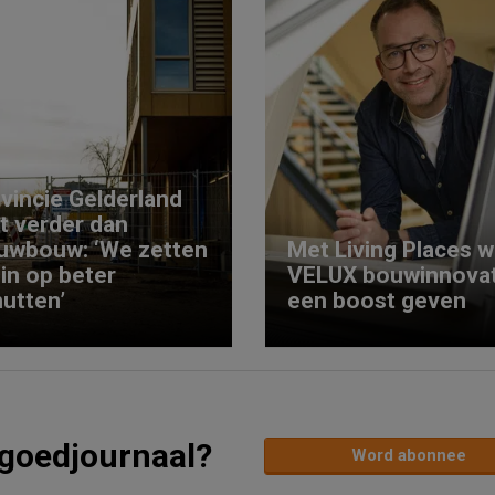
vincie Gelderland
kt verder dan
uwbouw: ‘We zetten
Met Living Places wi
 in op beter
VELUX bouwinnovat
utten’
een boost geven
tgoedjournaal?
Word abonnee