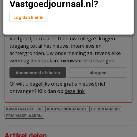
Vastgoedjournaal.nl?
Verder lezen?
Log dan hier in
U kunt het artikel niet volledig lezen omdat u nog
niet bent ingelogd. Log in of word abonnee van
Vastgoedjournaal.nl. U en uw collega's krijgen
toegang tot al het nieuws, interviews en
achtergronden. Uw onderneming zal tevens elke
werkdag de populaire nieuwsbrief ontvangen.
Abonnement afsluiten
Inloggen
Of wilt u dagelijks onze gratis nieuwsbrief
ontvangen? Klik dan op
deze link
.
KWARTAALCIJFERS
KOOPWONINGMARKT
CORONACRISIS
FRIS MAKELAARDIJ
Artikel delen