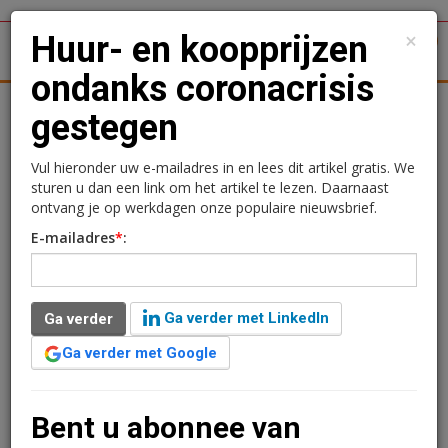
×
Huur- en koopprijzen
1
Toggl
ondanks coronacrisis
tergronden
Woningmarkt
Kantoren
Retail
Logistiek
gestegen
Huur- en koopprijzen
Vul hieronder uw e-mailadres in en lees dit artikel gratis. We
sturen u dan een link om het artikel te lezen. Daarnaast
ondanks coronacrisis
ontvang je op werkdagen onze populaire nieuwsbrief.
E-mailadres
*
:
gestegen
Redactie
11 mei 2020 om 10:48
Ga verder met LinkedIn
Ga verder
6 jaar geleden aangepast
2 minuten leestijd
Ga verder met Google
Ondanks de intelligente lockdown, die al bijna twee
maanden aanhoudt, laten de woningmarktcijfers nog
steeds een stijging zien. Ook Fris Makelaardij ziet dit in
Bent u abonnee van
hun cijfers over het eerste kwartaal.