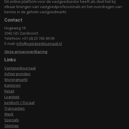
Dit online platform voor de vastgoedsector heeft als doel het bij
elkaar brengen van vastgoedprofessionals en het overdragen van
kennis in de gehele vastgoedmarkt.
Contact
Hogeweg 19
2042 GD Zandvoort
Telefoon: +31 (0) 23 743 49 09
E-mail:
info@vastgoedjournaal.nl
Onze privacyverklaring
Links
Vastgoedjournaal
Achtergronden
Woningmarkt
Kantoren
Retail
Logistiek
Juridisch | Fiscaal
Transacties
Werk
Specials
Sitemap