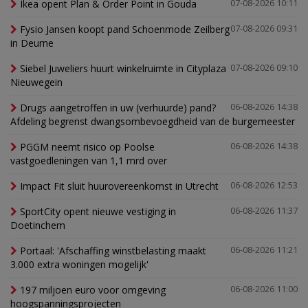
Ikea opent Plan & Order Point in Gouda
07-08-2026 10:11
Fysio Jansen koopt pand Schoenmode Zeilberg
07-08-2026 09:31
in Deurne
Siebel Juweliers huurt winkelruimte in Cityplaza
07-08-2026 09:10
Nieuwegein
Drugs aangetroffen in uw (verhuurde) pand?
06-08-2026 14:38
Afdeling begrenst dwangsombevoegdheid van de burgemeester
PGGM neemt risico op Poolse
06-08-2026 14:38
vastgoedleningen van 1,1 mrd over
Impact Fit sluit huurovereenkomst in Utrecht
06-08-2026 12:53
SportCity opent nieuwe vestiging in
06-08-2026 11:37
Doetinchem
Portaal: 'Afschaffing winstbelasting maakt
06-08-2026 11:21
3.000 extra woningen mogelijk'
197 miljoen euro voor omgeving
06-08-2026 11:00
hoogspanningsprojecten