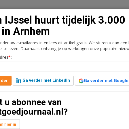
n IJssel huurt tijdelijk 3.000
 in Arnhem
onder uw e-mailadres in en lees dit artikel gratis. We sturen u dan een
n
Vacaturebank
Contact
Abonnementen
kel te lezen. Daarnaast ontvang je op werkdagen onze populaire nieuw
dres
*
:
rkt
Kantoren
Retail
Logistiek
Juridisch | Fiscaa
delijk 3.000 m2 in Arnhem
Ga verder met LinkedIn
rder
Ga verder met Google
 jaar geleden aangepast
1 minuut leestijd
t u abonnee van
lf jaar circa 2.500 m² kantoorruimte met circa 500 m²
tgoedjournaal.nl?
 Raapopseweg 1 in Arnhem.
n hier in