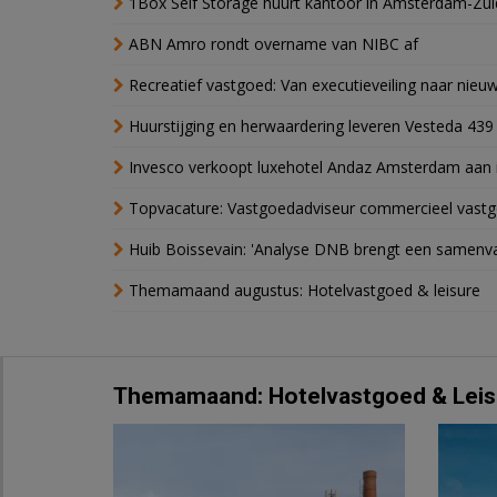
1Box Self Storage huurt kantoor in Amsterdam-Zu
ABN Amro rondt overname van NIBC af
Recreatief vastgoed: Van executieveiling naar nie
Huurstijging en herwaardering leveren Vesteda 439
Invesco verkoopt luxehotel Andaz Amsterdam aan 
Topvacature: Vastgoedadviseur commercieel vastg
Huib Boissevain: 'Analyse DNB brengt een samenva
Themamaand augustus: Hotelvastgoed & leisure
Themamaand: Hotelvastgoed & Leis