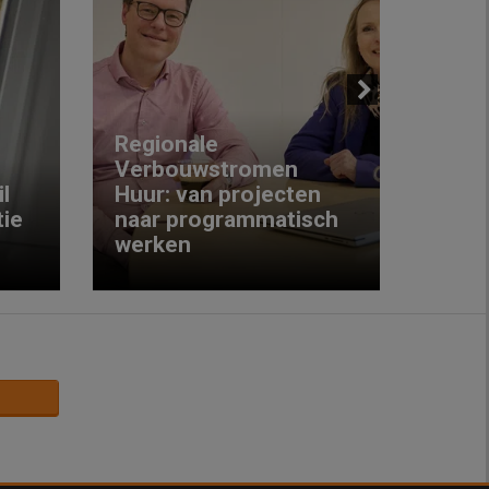
Next
Regionale
Verbouwstromen
‘We w
l
Huur: van projecten
koop
ie
naar programmatisch
gewo
werken
krijg