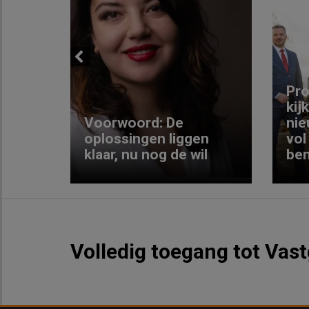
Previous
ng:
Pro
kij
Voorwoord: De
nie
ke
oplossingen liggen
vol
klaar, nu nog de wil
ben
Volledig toegang tot Vas