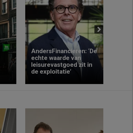
Next
AndersFinancieren: ‘De
echte waarde van
Elke
leisurevastgoed zit in
hote
de exploitatie’
inzic