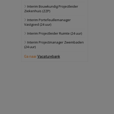
Interim Bouwkundig Projectleider
Schuinesloot
Bekijk
Ziekenhuis (ZZP)
27 augustus 2026
Binnenvaartschip
Interim Portefeuillemanager
Vastgoed (24 uur)
Panheel
Bekijk
Interim Projectleider Ruimte (24 uur)
17 september 2026
Voormalig
Interim Projectmanager Zwembaden
politiebureau
(24 uur)
Dordrecht
Bekijk
Ga naar
Vacaturebank
17 september 2026
Voormalig
politiebureau
Hilversum
Bekijk
17 september 2026
Voormalig
politiebureau
Zaandam
Bekijk
8 september 2026
Zorgcomplex