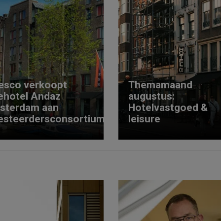
esco verkoopt
Themamaand
ehotel Andaz
augustus:
sterdam aan
Hotelvastgoed &
esteerdersconsortium
leisure