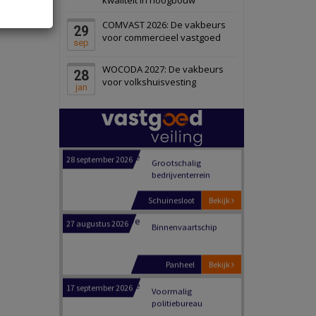
Schiedam
Bekijk
COMVAST 2026: De vakbeurs
29
22 september 2026
Attractiepark
voor commercieel vastgoed
sep
WOCODA 2027: De vakbeurs
28
Oranje
Bekijk
voor volkshuisvesting
jan
28 september 2026
Grootschalig
bedrijventerrein
Schuinesloot
Bekijk
27 augustus 2026
Binnenvaartschip
Panheel
Bekijk
17 september 2026
Voormalig
politiebureau
Dordrecht
Bekijk
17 september 2026
Voormalig
politiebureau