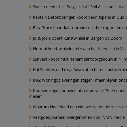
Sweco neemt het Belgische All Soil Assistance over
Kaptein Betonboringen koopt bedrijfspand in Oud 
Billy Grace huurt kantoorruimte in Metropool Ams
Jo & Josie opent kunstwinkel in Bergen op Zoom
Normal huurt winkelruimte aan het Veerplein in Vla
SynVest koopt multi-tenant kantoorgebouw in Nij
Hal Services en Lexys Advocaten huren kantoorrui
ING: Woningopleveringen stijgen, maar blijven ond
Koopwoningen bouwen als corporatie: ‘Geen doel o
maken’
Waarom Nederland een nieuwe Nationale Invester
Vastgoedjournaal overgenomen door VMN media