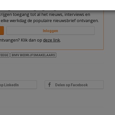
t u nog niet bent ingelogd. Log in of word abonnee
rijgen toegang tot al het nieuws, interviews en
elke werkdag de populaire nieuwsbrief ontvangen.
Inloggen
 ontvangen? Klik dan op
deze link
.
TEEGE
BMV BEDRIJFSMAKELAARS
op LinkedIn
Delen op Facebook