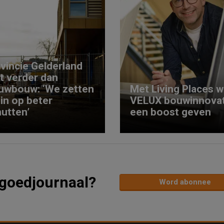
vincie Gelderland
kt verder dan
uwbouw: ‘We zetten
Met Living Places wi
 in op beter
VELUX bouwinnovat
utten’
een boost geven
tgoedjournaal?
Word abonnee