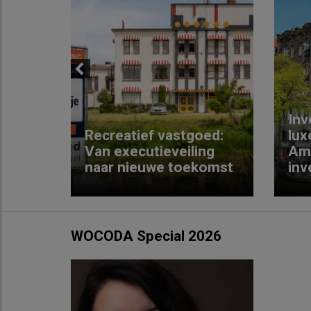
Previous
Inv
e
Recreatief vastgoed:
lux
t met
Van executieveiling
Am
naar nieuwe toekomst
inv
WOCODA Special 2026