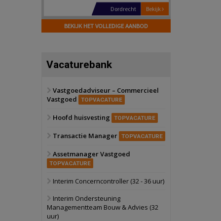
Hilversum
Bekijk
17 september 2026
BEKIJK HET VOLLEDIGE AANBOD
Voormalig
politiebureau
Zaandam
Bekijk
Vacaturebank
8 september 2026
Zorgcomplex
Vastgoedadviseur – Commercieel
Vastgoed
Zwanenburg
Bekijk
TOPVACATURE
6 oktober 2026
Hoofd huisvesting
Transformatieobject
TOPVACATURE
Transactie Manager
TOPVACATURE
Schiedam
Bekijk
Assetmanager Vastgoed
22 september 2026
Attractiepark
TOPVACATURE
Interim Concerncontroller (32 - 36 uur)
Oranje
Bekijk
Interim Ondersteuning
28 september 2026
Managementteam Bouw & Advies (32
Grootschalig
uur)
bedrijventerrein