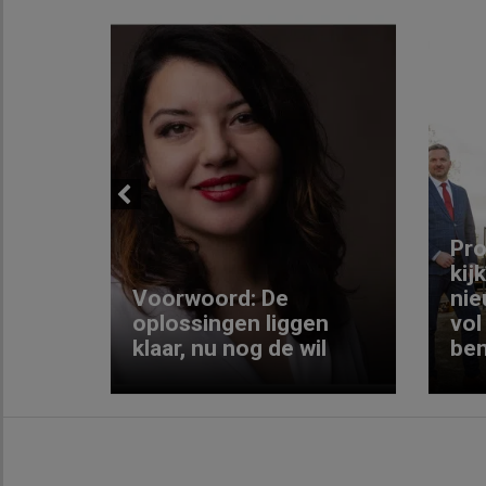
Previous
ng:
Pro
kij
Voorwoord: De
nie
ke
oplossingen liggen
vol
klaar, nu nog de wil
ben