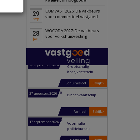
Schiedam
Bekijk
COMVAST 2026: De vakbeurs
29
22 september 2026
Attractiepark
voor commercieel vastgoed
sep
WOCODA 2027: De vakbeurs
28
Oranje
Bekijk
voor volkshuisvesting
jan
28 september 2026
Grootschalig
bedrijventerrein
Schuinesloot
Bekijk
27 augustus 2026
Binnenvaartschip
Panheel
Bekijk
17 september 2026
Voormalig
politiebureau
Dordrecht
Bekijk
17 september 2026
Voormalig
politiebureau