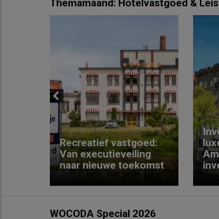
Themamaand: Hotelvastgoed & Leis
Previous
Inv
e
Recreatief vastgoed:
lux
t met
Van executieveiling
Am
naar nieuwe toekomst
inv
WOCODA Special 2026