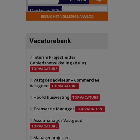
Hilversum
Bekijk
17 september 2026
BEKIJK HET VOLLEDIGE AANBOD
Voormalig
politiebureau
Zaandam
Bekijk
Vacaturebank
8 september 2026
Zorgcomplex
Interim Projectleider
Gebiedsontwikkeling (8 uur)
Zwanenburg
Bekijk
TOPVACATURE
6 oktober 2026
Transformatieobject
Vastgoedadviseur – Commercieel
Vastgoed
TOPVACATURE
Schiedam
Bekijk
Hoofd huisvesting
TOPVACATURE
22 september 2026
Attractiepark
Transactie Manager
TOPVACATURE
Assetmanager Vastgoed
Oranje
Bekijk
TOPVACATURE
28 september 2026
Grootschalig
Manager projecten
bedrijventerrein