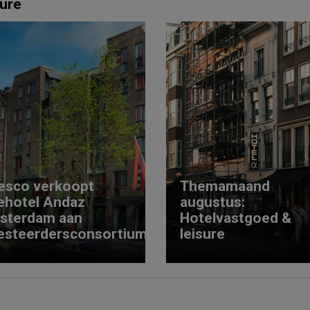
ure
esco verkoopt
Themamaand
ehotel Andaz
augustus:
sterdam aan
Hotelvastgoed &
esteerdersconsortium
leisure