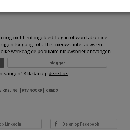
kweg naar Onderdendam in het Groningse Winsum.
t u nog niet bent ingelogd. Log in of word abonnee
rijgen toegang tot al het nieuws, interviews en
elke werkdag de populaire nieuwsbrief ontvangen.
Inloggen
 ontvangen? Klik dan op
deze link
.
IKKELING
RTV NOORD
CREDO
op LinkedIn
Delen op Facebook