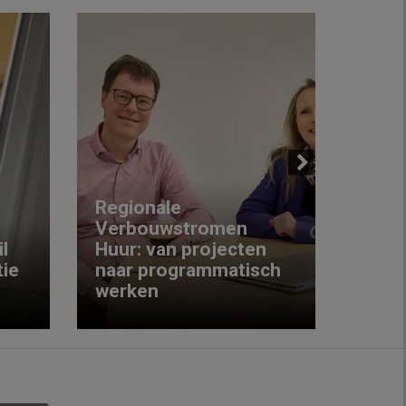
Next
Regionale
Verbouwstromen
‘We w
l
Huur: van projecten
koop
ie
naar programmatisch
gewo
werken
krijg