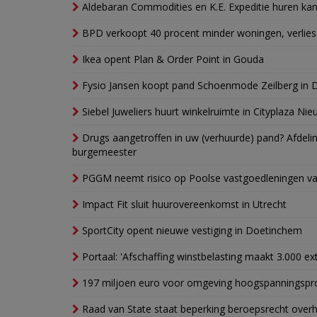
Aldebaran Commodities en K.E. Expeditie huren ka
BPD verkoopt 40 procent minder woningen, verlies
Ikea opent Plan & Order Point in Gouda
Fysio Jansen koopt pand Schoenmode Zeilberg in 
Siebel Juweliers huurt winkelruimte in Cityplaza Ni
Drugs aangetroffen in uw (verhuurde) pand? Afde
burgemeester
PGGM neemt risico op Poolse vastgoedleningen va
Impact Fit sluit huurovereenkomst in Utrecht
SportCity opent nieuwe vestiging in Doetinchem
Portaal: 'Afschaffing winstbelasting maakt 3.000 e
197 miljoen euro voor omgeving hoogspanningspr
Raad van State staat beperking beroepsrecht over