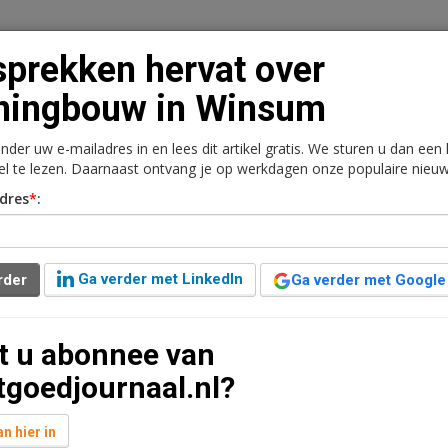
prekken hervat over
ningbouw in Winsum
onder uw e-mailadres in en lees dit artikel gratis. We sturen u dan een
n
Vacaturebank
Contact
Abonnementen
kel te lezen. Daarnaast ontvang je op werkdagen onze populaire nieuw
dres
*
:
rkt
Kantoren
Retail
Logistiek
Juridisch | Fiscaa
ver woningbouw in
Ga verder met LinkedIn
rder
Ga verder met Google
t u abonnee van
n leestijd
tgoedjournaal.nl?
Loostad, onderdeel van VolkerWessels, laten weten
uw van 25 tot 30 woningen op het terrein van de
n hier in