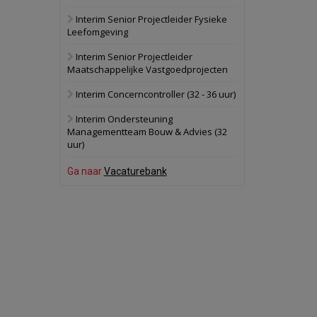
Interim Senior Projectleider Fysieke
Schuinesloot
Bekijk
Leefomgeving
27 augustus 2026
Binnenvaartschip
Interim Senior Projectleider
Maatschappelijke Vastgoedprojecten
Panheel
Bekijk
Interim Concerncontroller (32 - 36 uur)
17 september 2026
Voormalig
Interim Ondersteuning
politiebureau
Managementteam Bouw & Advies (32
uur)
Dordrecht
Bekijk
17 september 2026
Ga naar
Vacaturebank
Voormalig
politiebureau
Hilversum
Bekijk
17 september 2026
Voormalig
politiebureau
Zaandam
Bekijk
8 september 2026
Zorgcomplex