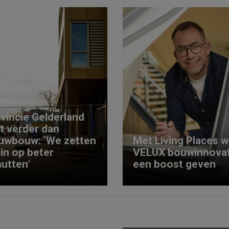
vincie Gelderland
kt verder dan
uwbouw: ‘We zetten
Met Living Places wi
 in op beter
VELUX bouwinnovat
utten’
een boost geven