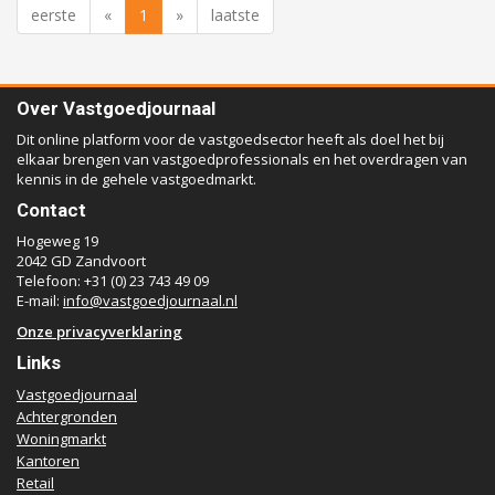
eerste
«
1
»
laatste
Over Vastgoedjournaal
Dit online platform voor de vastgoedsector heeft als doel het bij
elkaar brengen van vastgoedprofessionals en het overdragen van
kennis in de gehele vastgoedmarkt.
Contact
Hogeweg 19
2042 GD Zandvoort
Telefoon: +31 (0) 23 743 49 09
E-mail:
info@vastgoedjournaal.nl
Onze privacyverklaring
Links
Vastgoedjournaal
Achtergronden
Woningmarkt
Kantoren
Retail