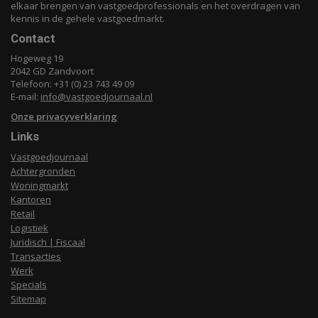
elkaar brengen van vastgoedprofessionals en het overdragen van
kennis in de gehele vastgoedmarkt.
Contact
Hogeweg 19
2042 GD Zandvoort
Telefoon: +31 (0) 23 743 49 09
E-mail:
info@vastgoedjournaal.nl
Onze privacyverklaring
Links
Vastgoedjournaal
Achtergronden
Woningmarkt
Kantoren
Retail
Logistiek
Juridisch | Fiscaal
Transacties
Werk
Specials
Sitemap