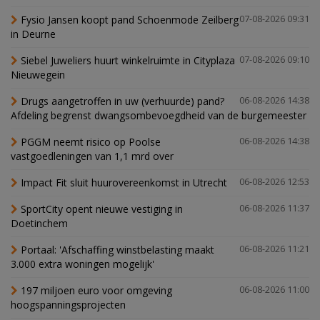
Fysio Jansen koopt pand Schoenmode Zeilberg
07-08-2026 09:31
in Deurne
Siebel Juweliers huurt winkelruimte in Cityplaza
07-08-2026 09:10
Nieuwegein
Drugs aangetroffen in uw (verhuurde) pand?
06-08-2026 14:38
Afdeling begrenst dwangsombevoegdheid van de burgemeester
PGGM neemt risico op Poolse
06-08-2026 14:38
vastgoedleningen van 1,1 mrd over
Impact Fit sluit huurovereenkomst in Utrecht
06-08-2026 12:53
SportCity opent nieuwe vestiging in
06-08-2026 11:37
Doetinchem
Portaal: 'Afschaffing winstbelasting maakt
06-08-2026 11:21
3.000 extra woningen mogelijk'
197 miljoen euro voor omgeving
06-08-2026 11:00
hoogspanningsprojecten