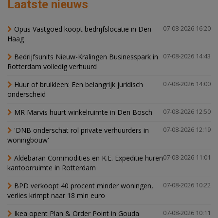
Laatste nieuws
Opus Vastgoed koopt bedrijfslocatie in Den
07-08-2026 16:20
Haag
Bedrijfsunits Nieuw-Kralingen Businesspark in
07-08-2026 14:43
Rotterdam volledig verhuurd
Huur of bruikleen: Een belangrijk juridisch
07-08-2026 14:00
onderscheid
MR Marvis huurt winkelruimte in Den Bosch
07-08-2026 12:50
'DNB onderschat rol private verhuurders in
07-08-2026 12:19
woningbouw'
Aldebaran Commodities en K.E. Expeditie huren
07-08-2026 11:01
kantoorruimte in Rotterdam
BPD verkoopt 40 procent minder woningen,
07-08-2026 10:22
verlies krimpt naar 18 mln euro
Ikea opent Plan & Order Point in Gouda
07-08-2026 10:11