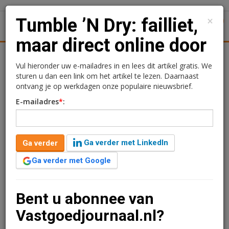
×
Tumble ’N Dry: failliet,
1
Toggl
maar direct online door
Achtergronden
Woningmarkt
Kantore
Nieuws
Uitgelicht
Vul hieronder uw e-mailadres in en lees dit artikel gratis. We
sturen u dan een link om het artikel te lezen. Daarnaast
Tumble ’N Dry: failliet,
ontvang je op werkdagen onze populaire nieuwsbrief.
E-mailadres
*
:
maar direct online door
Charlotte Bijenveld
30 april 2020 om 13:55
Ga verder met LinkedIn
Ga verder
6 jaar geleden aangepast
2 minuten leestijd
Ga verder met Google
Kindermodemerk Tumble 'N Dry is gisteren door de
rechtbank in Amsterdam failliet verklaard. Maar dat
betekent niet dat ze helemaal stoppen, het merk maakt
Bent u abonnee van
namelijk direct een doorstart met de webshop en ook
Vastgoedjournaal.nl?
twee filialen in outletcentra blijven open.