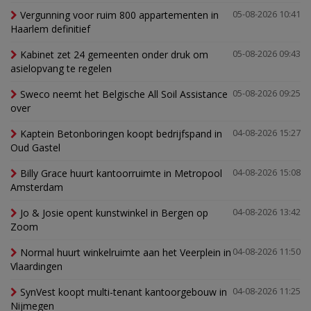
Vergunning voor ruim 800 appartementen in
05-08-2026 10:41
Haarlem definitief
Kabinet zet 24 gemeenten onder druk om
05-08-2026 09:43
asielopvang te regelen
Sweco neemt het Belgische All Soil Assistance
05-08-2026 09:25
over
Kaptein Betonboringen koopt bedrijfspand in
04-08-2026 15:27
Oud Gastel
Billy Grace huurt kantoorruimte in Metropool
04-08-2026 15:08
Amsterdam
Jo & Josie opent kunstwinkel in Bergen op
04-08-2026 13:42
Zoom
Normal huurt winkelruimte aan het Veerplein in
04-08-2026 11:50
Vlaardingen
SynVest koopt multi-tenant kantoorgebouw in
04-08-2026 11:25
Nijmegen