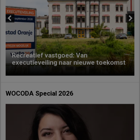
Previous
Next
Recreatief vastgoed: Van
executieveiling naar nieuwe toekomst
WOCODA Special 2026