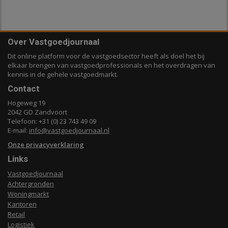
Over Vastgoedjournaal
Dit online platform voor de vastgoedsector heeft als doel het bij
elkaar brengen van vastgoedprofessionals en het overdragen van
kennis in de gehele vastgoedmarkt.
Contact
Hogeweg 19
2042 GD Zandvoort
Telefoon: +31 (0) 23 743 49 09
E-mail:
info@vastgoedjournaal.nl
Onze privacyverklaring
Links
Vastgoedjournaal
Achtergronden
Woningmarkt
Kantoren
Retail
Logistiek