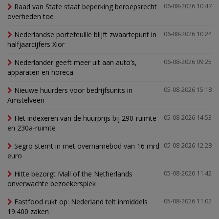
Raad van State staat beperking beroepsrecht
06-08-2026 10:47
overheden toe
Nederlandse portefeuille blijft zwaartepunt in
06-08-2026 10:24
halfjaarcijfers Xior
Nederlander geeft meer uit aan auto’s,
06-08-2026 09:25
apparaten en horeca
Nieuwe huurders voor bedrijfsunits in
05-08-2026 15:18
Amstelveen
Het indexeren van de huurprijs bij 290-ruimte
05-08-2026 14:53
en 230a-ruimte
Segro stemt in met overnamebod van 16 mrd
05-08-2026 12:28
euro
Hitte bezorgt Mall of the Netherlands
05-08-2026 11:42
onverwachte bezoekerspiek
Fastfood rukt op: Nederland telt inmiddels
05-08-2026 11:02
19.400 zaken