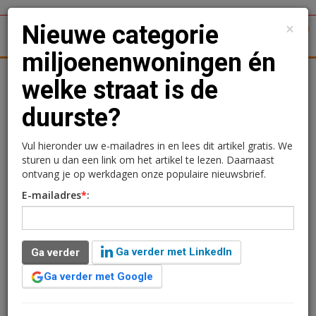
×
Nieuwe categorie
1
Toggl
miljoenenwoningen én
tergronden
Woningmarkt
Kantoren
Retail
Logistiek
welke straat is de
duurste?
Nieuwe categorie
miljoenenwoningen én
Vul hieronder uw e-mailadres in en lees dit artikel gratis. We
sturen u dan een link om het artikel te lezen. Daarnaast
welke straat is de
ontvang je op werkdagen onze populaire nieuwsbrief.
E-mailadres
*
:
duurste?
Charlotte Bijenveld
24 april 2020 om 13:28
Ga verder met LinkedIn
Ga verder
6 jaar geleden aangepast
3 minuten leestijd
Ga verder met Google
Het aantal miljoenenwoningen in Nederland is in 2019
weer flink toegenomen, tot ruim vijfenzestigduizend.