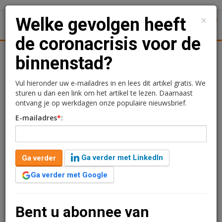
×
Welke gevolgen heeft
1
Toggl
de coronacrisis voor de
Achtergronden
Woningmarkt
Kantore
Nieuws
Uitgelicht
binnenstad?
Welke gevolgen heeft de
Vul hieronder uw e-mailadres in en lees dit artikel gratis. We
sturen u dan een link om het artikel te lezen. Daarnaast
coronacrisis voor de
ontvang je op werkdagen onze populaire nieuwsbrief.
E-mailadres
*
:
binnenstad?
Kimberly Camu
21 april 2020 om 12:24
Ga verder met LinkedIn
Ga verder
6 jaar geleden aangepast
8 minuten leestijd
Ga verder met Google
Bureau RMC brengt wekelijk de laatste cijfers over de
drukte in de winkelstraten, maar dit keer kijkt het
onderzoeksbureau vooruit. Want kunnen er al wat
Bent u abonnee van
middellange termijn gevolgen van de coronacrisis