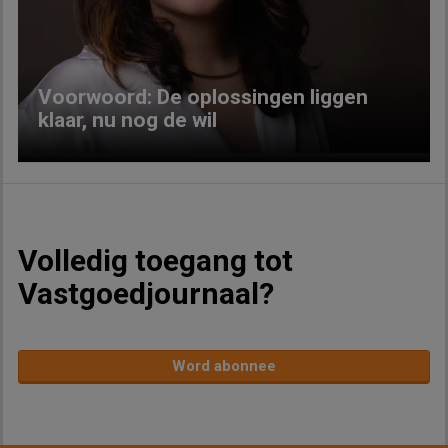
Previous
Next
Voorwoord: De oplossingen liggen
klaar, nu nog de wil
Volledig toegang tot
Vastgoedjournaal?
Word abonnee