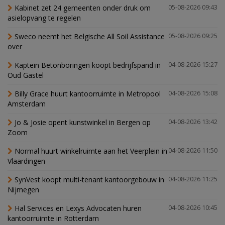
Kabinet zet 24 gemeenten onder druk om
05-08-2026 09:43
asielopvang te regelen
Sweco neemt het Belgische All Soil Assistance
05-08-2026 09:25
over
Kaptein Betonboringen koopt bedrijfspand in
04-08-2026 15:27
Oud Gastel
Billy Grace huurt kantoorruimte in Metropool
04-08-2026 15:08
Amsterdam
Jo & Josie opent kunstwinkel in Bergen op
04-08-2026 13:42
Zoom
Normal huurt winkelruimte aan het Veerplein in
04-08-2026 11:50
Vlaardingen
SynVest koopt multi-tenant kantoorgebouw in
04-08-2026 11:25
Nijmegen
Hal Services en Lexys Advocaten huren
04-08-2026 10:45
kantoorruimte in Rotterdam