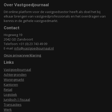
Over Vastgoedjournaal
Dit online platform voor de vastgoedsector heeft als doel het bij
elkaar brengen van vastgoedprofessionals en het overdragen van
kennis in de gehele vastgoedmarkt.
Contact
Hogeweg 19
2042 GD Zandvoort
Telefoon: +31 (0) 23 743 49 09
E-mail:
info@vastgoedjournaal.nl
Onze privacyverklaring
Links
Vastgoedjournaal
Achtergronden
Woningmarkt
Kantoren
Retail
Logistiek
Juridisch | Fiscaal
Transacties
Werk