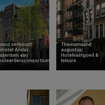
esco verkoopt
Themamaand
ehotel Andaz
augustus:
sterdam aan
Hotelvastgoed &
esteerdersconsortium
leisure