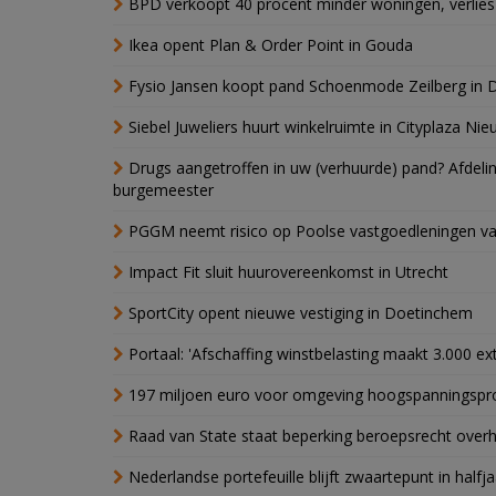
BPD verkoopt 40 procent minder woningen, verlies
Ikea opent Plan & Order Point in Gouda
Fysio Jansen koopt pand Schoenmode Zeilberg in 
Siebel Juweliers huurt winkelruimte in Cityplaza Ni
Drugs aangetroffen in uw (verhuurde) pand? Afde
burgemeester
PGGM neemt risico op Poolse vastgoedleningen va
Impact Fit sluit huurovereenkomst in Utrecht
SportCity opent nieuwe vestiging in Doetinchem
Portaal: 'Afschaffing winstbelasting maakt 3.000 e
197 miljoen euro voor omgeving hoogspanningspr
Raad van State staat beperking beroepsrecht over
Nederlandse portefeuille blijft zwaartepunt in halfja