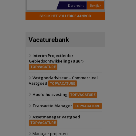
Hilversum
Bekijk
17 september 2026
BEKIJK HET VOLLEDIGE AANBOD
Voormalig
politiebureau
Zaandam
Bekijk
Vacaturebank
8 september 2026
Zorgcomplex
Interim Projectleider
Gebiedsontwikkeling (8 uur)
Zwanenburg
Bekijk
TOPVACATURE
6 oktober 2026
Transformatieobject
Vastgoedadviseur – Commercieel
Vastgoed
TOPVACATURE
Schiedam
Bekijk
Hoofd huisvesting
TOPVACATURE
22 september 2026
Attractiepark
Transactie Manager
TOPVACATURE
Assetmanager Vastgoed
Oranje
Bekijk
TOPVACATURE
28 september 2026
Grootschalig
Manager projecten
bedrijventerrein