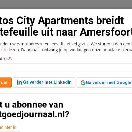
os City Apartments breidt
tefeuille uit naar Amersfoor
onder uw e-mailadres in en lees dit artikel gratis. We sturen u dan een
n
Vacaturebank
Contact
Abonnementen
kel te lezen. Daarnaast ontvang je op werkdagen onze populaire nieuw
dres
*
:
rkt
Kantoren
Retail
Logistiek
Juridisch | Fiscaa
 breidt portefeuille uit
Ga verder met LinkedIn
rder
Ga verder met Google
t u abonnee van
 geleden aangepast
1 minuut leestijd
tgoedjournaal.nl?
 van het kantoorgebouw ‘Willemshave’ in Amersfoort
n hier in