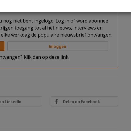
t u nog niet bent ingelogd. Log in of word abonnee
rijgen toegang tot al het nieuws, interviews en
elke werkdag de populaire nieuwsbrief ontvangen.
Inloggen
 ontvangen? Klik dan op
deze link
.
op LinkedIn
Delen op Facebook