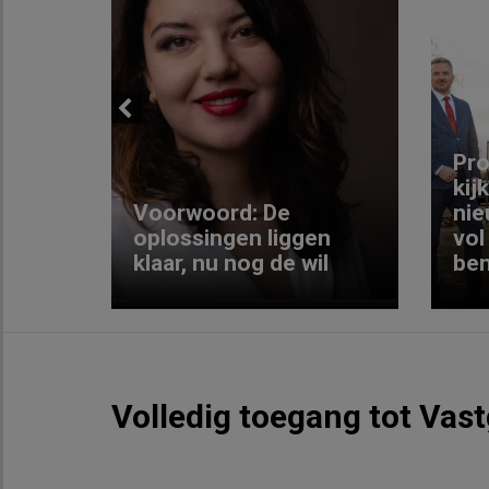
Previous
ng:
Pro
kij
Voorwoord: De
nie
ke
oplossingen liggen
vol
klaar, nu nog de wil
ben
Volledig toegang tot Vas