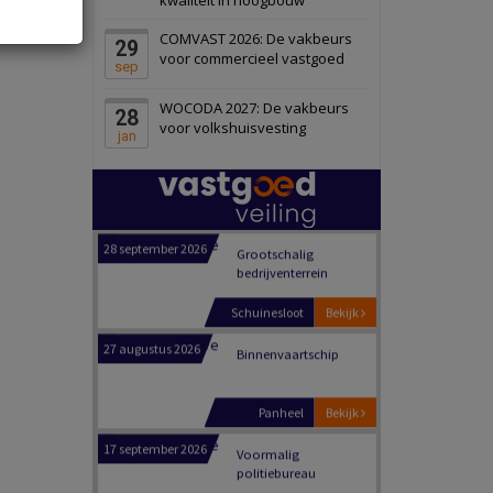
Schiedam
Bekijk
COMVAST 2026: De vakbeurs
29
22 september 2026
Attractiepark
voor commercieel vastgoed
sep
WOCODA 2027: De vakbeurs
28
Oranje
Bekijk
voor volkshuisvesting
jan
28 september 2026
Grootschalig
bedrijventerrein
Schuinesloot
Bekijk
27 augustus 2026
Binnenvaartschip
Panheel
Bekijk
17 september 2026
Voormalig
politiebureau
Dordrecht
Bekijk
17 september 2026
Voormalig
politiebureau