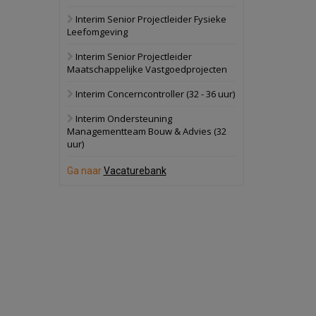
Interim Senior Projectleider Fysieke
Schuinesloot
Bekijk
Leefomgeving
27 augustus 2026
Binnenvaartschip
Interim Senior Projectleider
Maatschappelijke Vastgoedprojecten
Panheel
Bekijk
Interim Concerncontroller (32 - 36 uur)
17 september 2026
Voormalig
Interim Ondersteuning
politiebureau
Managementteam Bouw & Advies (32
uur)
Dordrecht
Bekijk
17 september 2026
Ga naar
Vacaturebank
Voormalig
politiebureau
Hilversum
Bekijk
17 september 2026
Voormalig
politiebureau
Zaandam
Bekijk
8 september 2026
Zorgcomplex