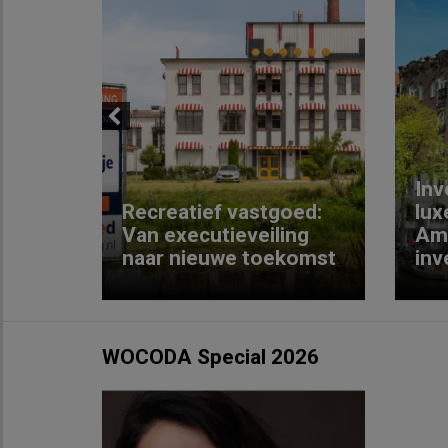
Previous
Inv
e
Recreatief vastgoed:
lux
t met
Van executieveiling
Am
naar nieuwe toekomst
inv
WOCODA Special 2026