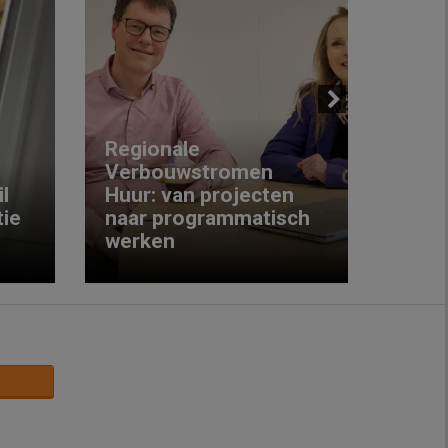
Next
Regionale
Verbouwstromen
‘We w
l
Huur: van projecten
koop
ie
naar programmatisch
gewo
werken
krijg