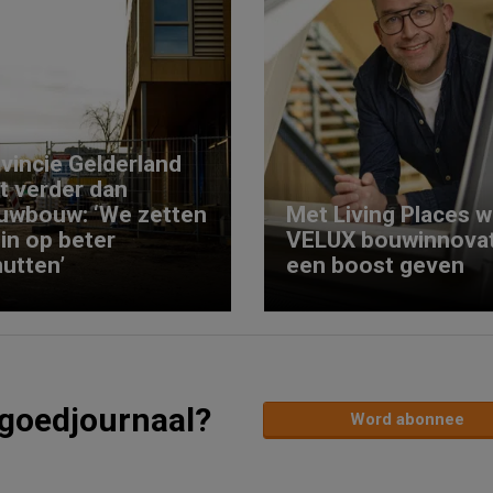
vincie Gelderland
kt verder dan
uwbouw: ‘We zetten
Met Living Places wi
 in op beter
VELUX bouwinnovat
utten’
een boost geven
tgoedjournaal?
Word abonnee