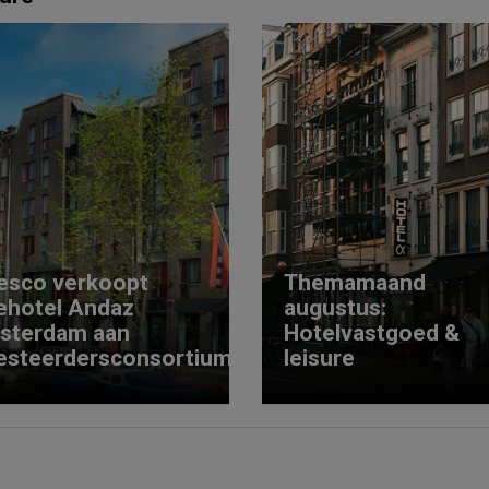
esco verkoopt
Themamaand
ehotel Andaz
augustus:
sterdam aan
Hotelvastgoed &
esteerdersconsortium
leisure