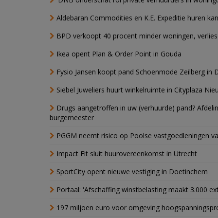
Aldebaran Commodities en K.E. Expeditie huren ka
BPD verkoopt 40 procent minder woningen, verlies
Ikea opent Plan & Order Point in Gouda
Fysio Jansen koopt pand Schoenmode Zeilberg in 
Siebel Juweliers huurt winkelruimte in Cityplaza Ni
Drugs aangetroffen in uw (verhuurde) pand? Afde
burgemeester
PGGM neemt risico op Poolse vastgoedleningen va
Impact Fit sluit huurovereenkomst in Utrecht
SportCity opent nieuwe vestiging in Doetinchem
Portaal: 'Afschaffing winstbelasting maakt 3.000 e
197 miljoen euro voor omgeving hoogspanningspr