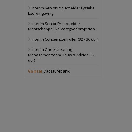
Interim Senior Projectleider Fysieke
Schuinesloot
Bekijk
Leefomgeving
27 augustus 2026
Binnenvaartschip
Interim Senior Projectleider
Maatschappelijke Vastgoedprojecten
Panheel
Bekijk
Interim Concerncontroller (32 - 36 uur)
17 september 2026
Voormalig
Interim Ondersteuning
politiebureau
Managementteam Bouw & Advies (32
uur)
Dordrecht
Bekijk
17 september 2026
Ga naar
Vacaturebank
Voormalig
politiebureau
Hilversum
Bekijk
17 september 2026
Voormalig
politiebureau
Zaandam
Bekijk
8 september 2026
Zorgcomplex