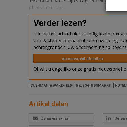
16%. Desondanks zijn vastgoedbeleggers nog w
plaats in Europa.
Verder lezen?
U kunt het artikel niet volledig lezen omda
van Vastgoedjournaal.nl. U en uw collega's k
achtergronden. Uw onderneming zal tevens 
Abonnement afsluiten
Of wilt u dagelijks onze gratis nieuwsbrief
CUSHMAN & WAKEFIELD
BELEGGINGSMARKT
HOTEL
Artikel delen
Delen via e-mail
Delen 