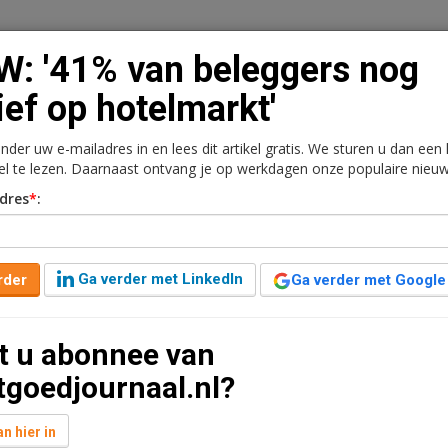
: '41% van beleggers nog
ief op hotelmarkt'
onder uw e-mailadres in en lees dit artikel gratis. We sturen u dan een
n
Vacaturebank
Contact
Abonnementen
kel te lezen. Daarnaast ontvang je op werkdagen onze populaire nieuw
dres
*
:
rkt
Kantoren
Retail
Logistiek
Juridisch | Fiscaa
ers nog actief op
Ga verder met LinkedIn
rder
Ga verder met Google
t u abonnee van
 jaar geleden aangepast
3 minuten leestijd
tgoedjournaal.nl?
t, bewijst ook de nieuwste rapportage van Cushman &
ge bezettingsgraden, zo daalde die in Nederland naar
n hier in