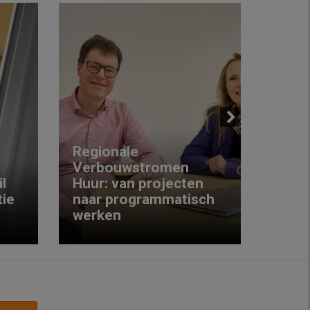
Next
Regionale
Verbouwstromen
‘We w
l
Huur: van projecten
koop
ie
naar programmatisch
gewo
werken
krijg