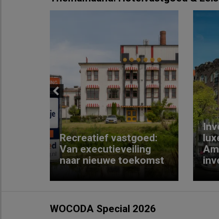
Previous
Inv
e
Recreatief vastgoed:
lux
t met
Van executieveiling
Am
naar nieuwe toekomst
inv
WOCODA Special 2026