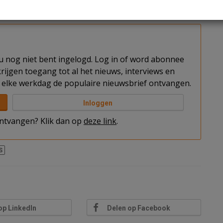
el actief en vinden er nog wel hoteltransacties
t u nog niet bent ingelogd. Log in of word abonnee
rijgen toegang tot al het nieuws, interviews en
elke werkdag de populaire nieuwsbrief ontvangen.
Inloggen
 ontvangen? Klik dan op
deze link
.
S
op LinkedIn
Delen op Facebook