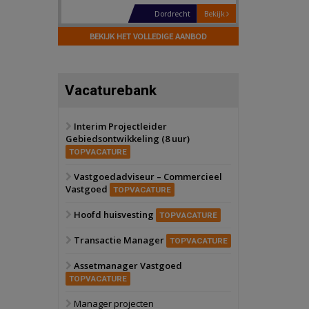
Hilversum
Bekijk
17 september 2026
BEKIJK HET VOLLEDIGE AANBOD
Voormalig
politiebureau
Zaandam
Bekijk
Vacaturebank
8 september 2026
Zorgcomplex
Interim Projectleider
Gebiedsontwikkeling (8 uur)
Zwanenburg
Bekijk
TOPVACATURE
6 oktober 2026
Transformatieobject
Vastgoedadviseur – Commercieel
Vastgoed
TOPVACATURE
Schiedam
Bekijk
Hoofd huisvesting
TOPVACATURE
22 september 2026
Attractiepark
Transactie Manager
TOPVACATURE
Assetmanager Vastgoed
Oranje
Bekijk
TOPVACATURE
28 september 2026
Grootschalig
Manager projecten
bedrijventerrein