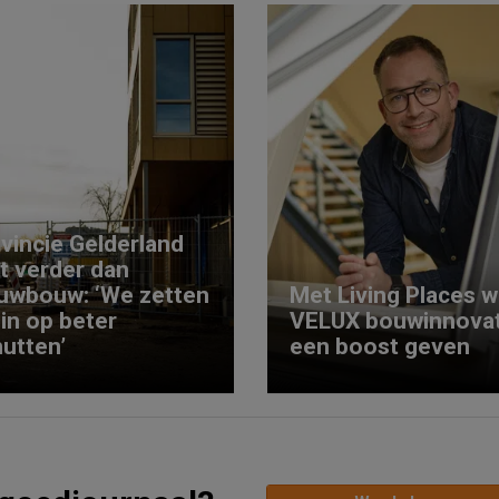
vincie Gelderland
kt verder dan
uwbouw: ‘We zetten
Met Living Places wi
 in op beter
VELUX bouwinnovat
utten’
een boost geven