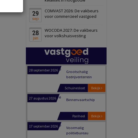
Schiedam
Bekijk
COMVAST 2026: De vakbeurs
29
22 september 2026
Attractiepark
voor commercieel vastgoed
sep
WOCODA 2027: De vakbeurs
28
Oranje
Bekijk
voor volkshuisvesting
jan
28 september 2026
Grootschalig
bedrijventerrein
Schuinesloot
Bekijk
27 augustus 2026
Binnenvaartschip
Panheel
Bekijk
17 september 2026
Voormalig
politiebureau
Dordrecht
Bekijk
17 september 2026
Voormalig
politiebureau