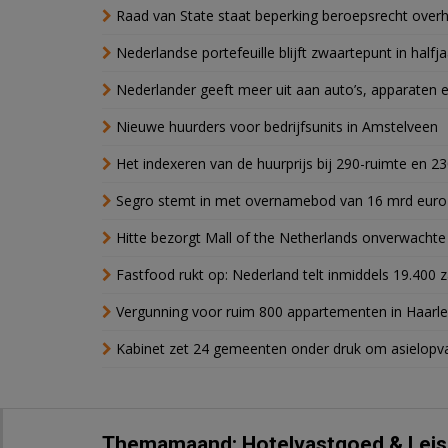
Raad van State staat beperking beroepsrecht over
Nederlandse portefeuille blijft zwaartepunt in halfja
Nederlander geeft meer uit aan auto’s, apparaten 
Nieuwe huurders voor bedrijfsunits in Amstelveen
Het indexeren van de huurprijs bij 290-ruimte en 2
Segro stemt in met overnamebod van 16 mrd euro
Hitte bezorgt Mall of the Netherlands onverwacht
Fastfood rukt op: Nederland telt inmiddels 19.400 
Vergunning voor ruim 800 appartementen in Haarlem
Kabinet zet 24 gemeenten onder druk om asielopva
Themamaand: Hotelvastgoed & Leis