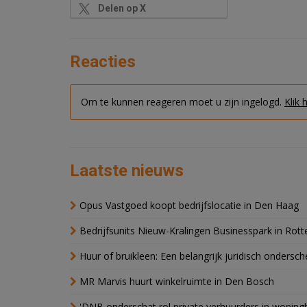
Delen op X
Reacties
Om te kunnen reageren moet u zijn ingelogd.
Klik 
Laatste nieuws
Opus Vastgoed koopt bedrijfslocatie in Den Haag
Bedrijfsunits Nieuw-Kralingen Businesspark in Rott
Huur of bruikleen: Een belangrijk juridisch ondersch
MR Marvis huurt winkelruimte in Den Bosch
'DNB onderschat rol private verhuurders in wonin