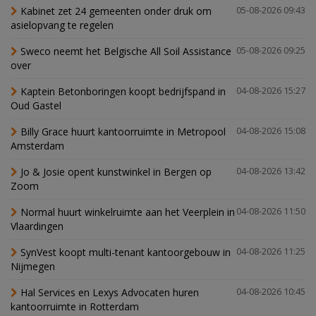
Kabinet zet 24 gemeenten onder druk om
05-08-2026 09:43
asielopvang te regelen
Sweco neemt het Belgische All Soil Assistance
05-08-2026 09:25
over
Kaptein Betonboringen koopt bedrijfspand in
04-08-2026 15:27
Oud Gastel
Billy Grace huurt kantoorruimte in Metropool
04-08-2026 15:08
Amsterdam
Jo & Josie opent kunstwinkel in Bergen op
04-08-2026 13:42
Zoom
Normal huurt winkelruimte aan het Veerplein in
04-08-2026 11:50
Vlaardingen
SynVest koopt multi-tenant kantoorgebouw in
04-08-2026 11:25
Nijmegen
Hal Services en Lexys Advocaten huren
04-08-2026 10:45
kantoorruimte in Rotterdam