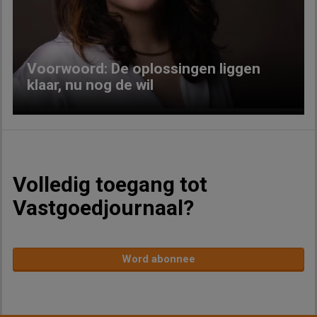
Previous
Next
Voorwoord: De oplossingen liggen
klaar, nu nog de wil
Volledig toegang tot
Vastgoedjournaal?
Word abonnee