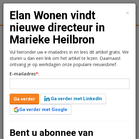
×
Elan Wonen vindt
1
Toggl
nieuwe directeur in
tiek
Juridisch | Fiscaal
Transacties
Werk
Specials
Marieke Heilbron
Elan Wonen vindt nieuwe
Vul hieronder uw e-mailadres in en lees dit artikel gratis. We
sturen u dan een link om het artikel te lezen. Daarnaast
directeur in Marieke
ontvang je op werkdagen onze populaire nieuwsbrief.
E-mailadres
*
:
Heilbron
Sandra Lissenberg
1 april 2020 om 09:04
Ga verder met LinkedIn
Ga verder
6 jaar geleden aangepast
1 minuut leestijd
Ga verder met Google
Marieke Heilbron volgt Ben Pluijmers op als
directeurbestuurder bij Elan Wonen. Heilbron is geen
onbekende in de corporatiewereld. Eerder werkte zij
Bent u abonnee van
onder andere bij Bo-Ex, woningstichting Leusden en De