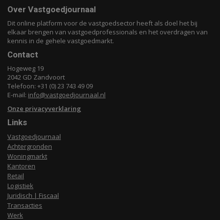
Over Vastgoedjournaal
Dit online platform voor de vastgoedsector heeft als doel het bij
elkaar brengen van vastgoedprofessionals en het overdragen van
kennis in de gehele vastgoedmarkt.
Contact
Hogeweg 19
2042 GD Zandvoort
Telefoon: +31 (0) 23 743 49 09
E-mail:
info@vastgoedjournaal.nl
Onze privacyverklaring
Links
Vastgoedjournaal
Achtergronden
Woningmarkt
Kantoren
Retail
Logistiek
Juridisch | Fiscaal
Transacties
Werk