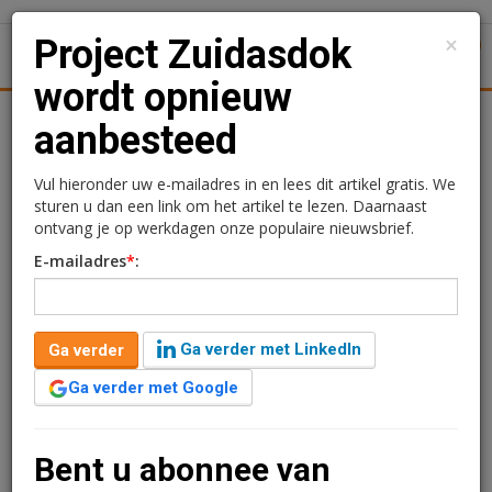
×
Project Zuidasdok
1
Toggl
wordt opnieuw
Achtergronden
Woningmarkt
Kantore
Nieuws
Uitgelicht
aanbesteed
Project Zuidasdok wordt
Vul hieronder uw e-mailadres in en lees dit artikel gratis. We
sturen u dan een link om het artikel te lezen. Daarnaast
opnieuw aanbesteed
ontvang je op werkdagen onze populaire nieuwsbrief.
E-mailadres
*
:
Kimberly Camu
27 maart 2020 om 09:44
3 minuten leestijd
Ga verder met LinkedIn
Ga verder
Dit besluit hebben de minister van Infrastructuur &
Waterstaat en wethouders van de gemeente
Ga verder met Google
Amsterdam genomen. De reden hiervoor is dat het
project opgeknipt gaat worden in deelprojecten, in
plaats van één opdracht. De voorzichtige verwachting is
Bent u abonnee van
nu dat het gehele project uiterlijk in 2036 afgerond zal