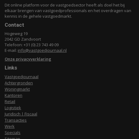
Dit online platform voor de vastgoedsector heeft als doel het bij
elkaar brengen van vastgoedprofessionals en het overdragen van
kennis in de gehele vastgoedmarkt.
Contact
Hogeweg 19
2042 GD Zandvoort
Telefoon: +31 (0) 23 743 49 09
E-mail:
info@vastgoedjournaal.nl
Onze privacyverklaring
Links
Vastgoedjournaal
Achtergronden
Woningmarkt
Kantoren
Retail
Logistiek
Juridisch | Fiscaal
Transacties
Werk
Specials
Sitemap