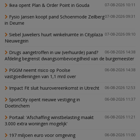
Ikea opent Plan & Order Point in Gouda
07-08-2026 10:11
Fysio Jansen koopt pand Schoenmode Zeilberg
07-08-2026 09:31
in Deurne
Siebel Juweliers huurt winkelruimte in Cityplaza
07-08-2026 09:10
Nieuwegein
Drugs aangetroffen in uw (verhuurde) pand?
06-08-2026 14:38
Afdeling begrenst dwangsombevoegdheid van de burgemeester
PGGM neemt risico op Poolse
06-08-2026 14:38
vastgoedleningen van 1,1 mrd over
Impact Fit sluit huurovereenkomst in Utrecht
06-08-2026 12:53
SportCity opent nieuwe vestiging in
06-08-2026 11:37
Doetinchem
Portaal: 'Afschaffing winstbelasting maakt
06-08-2026 11:21
3.000 extra woningen mogelijk'
197 miljoen euro voor omgeving
06-08-2026 11:00