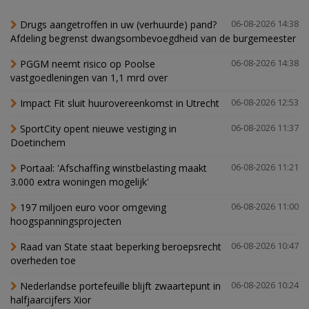
Drugs aangetroffen in uw (verhuurde) pand?
06-08-2026 14:38
Afdeling begrenst dwangsombevoegdheid van de burgemeester
PGGM neemt risico op Poolse
06-08-2026 14:38
vastgoedleningen van 1,1 mrd over
Impact Fit sluit huurovereenkomst in Utrecht
06-08-2026 12:53
SportCity opent nieuwe vestiging in
06-08-2026 11:37
Doetinchem
Portaal: 'Afschaffing winstbelasting maakt
06-08-2026 11:21
3.000 extra woningen mogelijk'
197 miljoen euro voor omgeving
06-08-2026 11:00
hoogspanningsprojecten
Raad van State staat beperking beroepsrecht
06-08-2026 10:47
overheden toe
Nederlandse portefeuille blijft zwaartepunt in
06-08-2026 10:24
halfjaarcijfers Xior