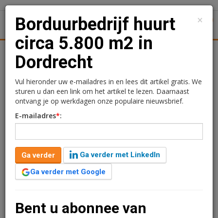
×
Borduurbedrijf huurt
1
Toggl
circa 5.800 m2 in
tiek
Juridisch | Fiscaal
Transacties
Werk
Specials
Dordrecht
Borduurbedrijf huurt circa
Vul hieronder uw e-mailadres in en lees dit artikel gratis. We
sturen u dan een link om het artikel te lezen. Daarnaast
5.800 m2 in Dordrecht
ontvang je op werkdagen onze populaire nieuwsbrief.
E-mailadres
*
:
Kimberly Camu
5 maart 2020 om 11:19
6 jaar geleden aangepast
1 minuut leestijd
Ga verder met LinkedIn
Ga verder
ARC Real Estate Partners heeft een lang jarige
huurovereenkomst gesloten met BQS Borduur Textiles
Ga verder met Google
B.V. voor circa 5.811 m² aan de Donker Duyvisweg 56 te
Dordrecht.
Bent u abonnee van