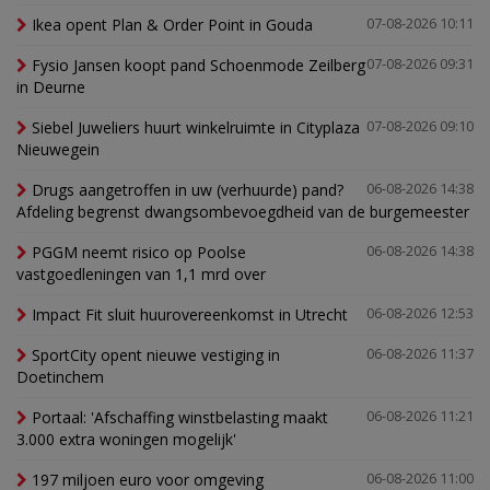
Ikea opent Plan & Order Point in Gouda
07-08-2026 10:11
Fysio Jansen koopt pand Schoenmode Zeilberg
07-08-2026 09:31
in Deurne
Siebel Juweliers huurt winkelruimte in Cityplaza
07-08-2026 09:10
Nieuwegein
Drugs aangetroffen in uw (verhuurde) pand?
06-08-2026 14:38
Afdeling begrenst dwangsombevoegdheid van de burgemeester
PGGM neemt risico op Poolse
06-08-2026 14:38
vastgoedleningen van 1,1 mrd over
Impact Fit sluit huurovereenkomst in Utrecht
06-08-2026 12:53
SportCity opent nieuwe vestiging in
06-08-2026 11:37
Doetinchem
Portaal: 'Afschaffing winstbelasting maakt
06-08-2026 11:21
3.000 extra woningen mogelijk'
197 miljoen euro voor omgeving
06-08-2026 11:00