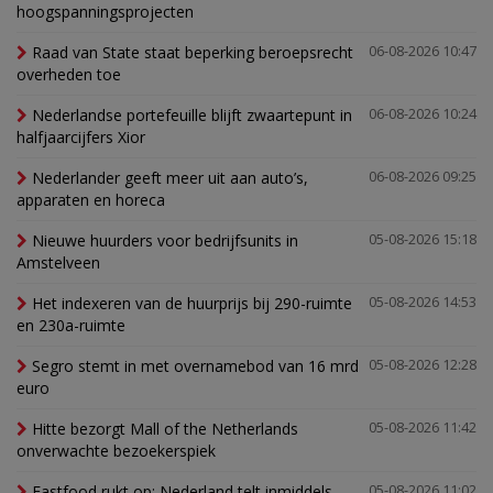
hoogspanningsprojecten
Raad van State staat beperking beroepsrecht
06-08-2026 10:47
overheden toe
Nederlandse portefeuille blijft zwaartepunt in
06-08-2026 10:24
halfjaarcijfers Xior
Nederlander geeft meer uit aan auto’s,
06-08-2026 09:25
apparaten en horeca
Nieuwe huurders voor bedrijfsunits in
05-08-2026 15:18
Amstelveen
Het indexeren van de huurprijs bij 290-ruimte
05-08-2026 14:53
en 230a-ruimte
Segro stemt in met overnamebod van 16 mrd
05-08-2026 12:28
euro
Hitte bezorgt Mall of the Netherlands
05-08-2026 11:42
onverwachte bezoekerspiek
Fastfood rukt op: Nederland telt inmiddels
05-08-2026 11:02