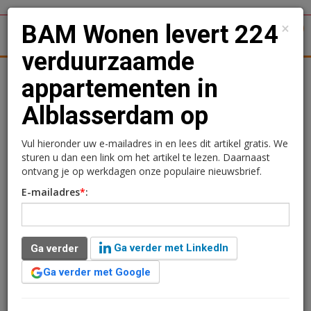
×
BAM Wonen levert 224
1
Toggl
verduurzaamde
tergronden
Woningmarkt
Kantoren
Retail
Logistiek
appartementen in
Alblasserdam op
BAM Wonen levert 224
verduurzaamde
Vul hieronder uw e-mailadres in en lees dit artikel gratis. We
sturen u dan een link om het artikel te lezen. Daarnaast
appartementen in
ontvang je op werkdagen onze populaire nieuwsbrief.
E-mailadres
*
:
Alblasserdam op
Sebastiaan Roggeveen
27 februari 2020 om 15:16
Ga verder met LinkedIn
Ga verder
6 jaar geleden aangepast
2 minuten leestijd
Ga verder met Google
BAM Wonen heeft 224 verduurzaamde appartementen
aan de Pieter de Hoochplaats in Alblasserdam, verdeeld