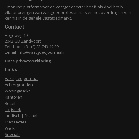
Dit online platform voor de vastgoedsector heeft als doel het bij
elkaar brengen van vastgoedprofessionals en het overdragen van
kennis in de gehele vastgoedmarkt.
Contact
Hogeweg 19
2042 GD Zandvoort
Telefoon: +31 (0) 23 743 49 09
E-mail:
info@vastgoedjournaal.nl
Onze privacyverklaring
Links
Vastgoedjournaal
Achtergronden
Woningmarkt
Kantoren
Retail
Logistiek
Juridisch | Fiscaal
Transacties
Werk
Specials