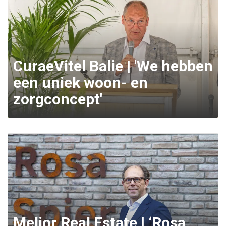
CuraeVitel Balie | 'We hebben
een uniek woon- en
zorgconcept'
Melior Real Estate | ‘Rosa