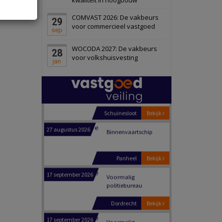
Schiedam
Bekijk
COMVAST 2026: De vakbeurs
29
22 september 2026
Attractiepark
voor commercieel vastgoed
sep
WOCODA 2027: De vakbeurs
28
Oranje
Bekijk
voor volkshuisvesting
jan
28 september 2026
Grootschalig
bedrijventerrein
Schuinesloot
Bekijk
27 augustus 2026
Binnenvaartschip
Panheel
Bekijk
17 september 2026
Voormalig
politiebureau
Dordrecht
Bekijk
17 september 2026
Voormalig
politiebureau