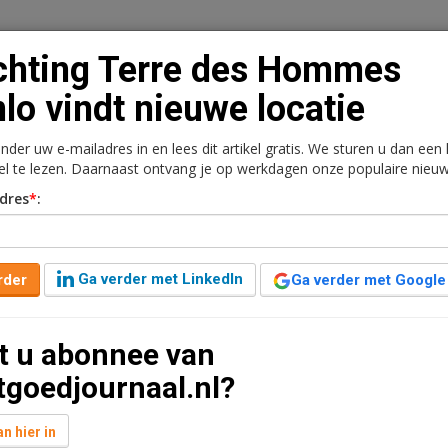
chting Terre des Hommes
lo vindt nieuwe locatie
onder uw e-mailadres in en lees dit artikel gratis. We sturen u dan een
n
Vacaturebank
Contact
Abonnementen
kel te lezen. Daarnaast ontvang je op werkdagen onze populaire nieuw
dres
*
:
rkt
Kantoren
Retail
Logistiek
Juridisch | Fiscaa
Hommes Venlo vindt
Ga verder met LinkedIn
rder
Ga verder met Google
t u abonnee van
9:31
6 jaar geleden aangepast
1 minuut leestijd
tgoedjournaal.nl?
 Hommes Venlo de winkelruimte aan de Straelseweg 204
n hier in