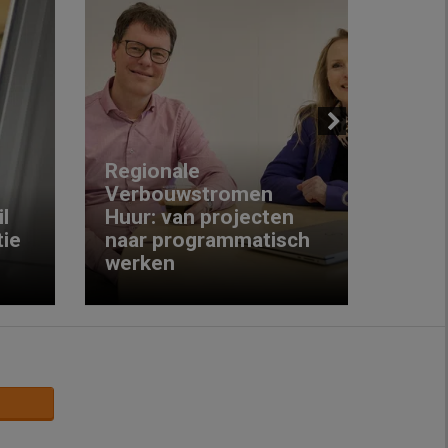
Next
Regionale
Verbouwstromen
‘We w
l
Huur: van projecten
koop
ie
naar programmatisch
gewo
werken
krijg