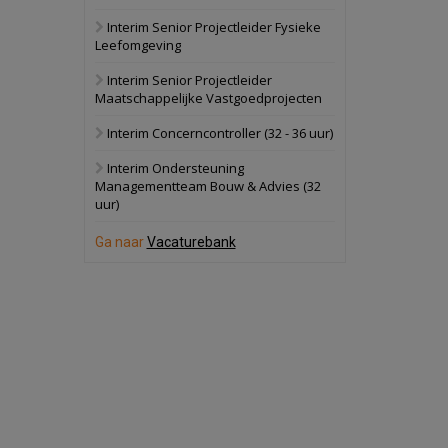
Interim Senior Projectleider Fysieke
Schuinesloot
Bekijk
Leefomgeving
27 augustus 2026
Binnenvaartschip
Interim Senior Projectleider
Maatschappelijke Vastgoedprojecten
Panheel
Bekijk
Interim Concerncontroller (32 - 36 uur)
17 september 2026
Voormalig
Interim Ondersteuning
politiebureau
Managementteam Bouw & Advies (32
uur)
Dordrecht
Bekijk
17 september 2026
Ga naar
Vacaturebank
Voormalig
politiebureau
Hilversum
Bekijk
17 september 2026
Voormalig
politiebureau
Zaandam
Bekijk
8 september 2026
Zorgcomplex