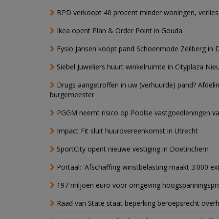
BPD verkoopt 40 procent minder woningen, verlies
Ikea opent Plan & Order Point in Gouda
Fysio Jansen koopt pand Schoenmode Zeilberg in 
Siebel Juweliers huurt winkelruimte in Cityplaza Ni
Drugs aangetroffen in uw (verhuurde) pand? Afde
burgemeester
PGGM neemt risico op Poolse vastgoedleningen va
Impact Fit sluit huurovereenkomst in Utrecht
SportCity opent nieuwe vestiging in Doetinchem
Portaal: 'Afschaffing winstbelasting maakt 3.000 e
197 miljoen euro voor omgeving hoogspanningspr
Raad van State staat beperking beroepsrecht over