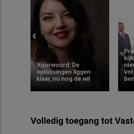
Previous
ng:
Pro
kij
Voorwoord: De
nie
ke
oplossingen liggen
vol
klaar, nu nog de wil
ben
Volledig toegang tot Vas