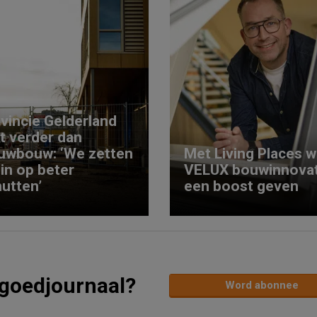
vincie Gelderland
kt verder dan
uwbouw: ‘We zetten
Met Living Places wi
 in op beter
VELUX bouwinnovat
utten’
een boost geven
tgoedjournaal?
Word abonnee