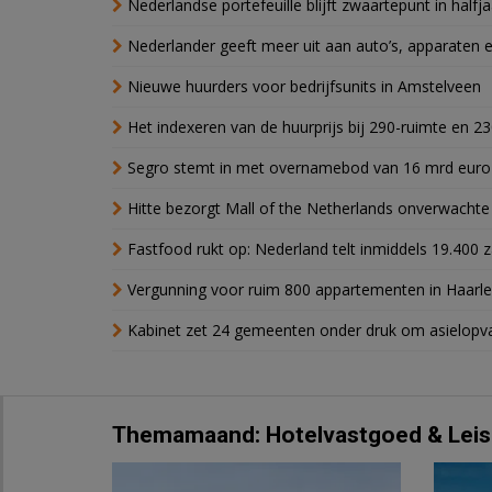
Nederlandse portefeuille blijft zwaartepunt in halfja
Nederlander geeft meer uit aan auto’s, apparaten 
Nieuwe huurders voor bedrijfsunits in Amstelveen
Het indexeren van de huurprijs bij 290-ruimte en 2
Segro stemt in met overnamebod van 16 mrd euro
Hitte bezorgt Mall of the Netherlands onverwacht
Fastfood rukt op: Nederland telt inmiddels 19.400 
Vergunning voor ruim 800 appartementen in Haarlem
Kabinet zet 24 gemeenten onder druk om asielopva
Themamaand: Hotelvastgoed & Leis