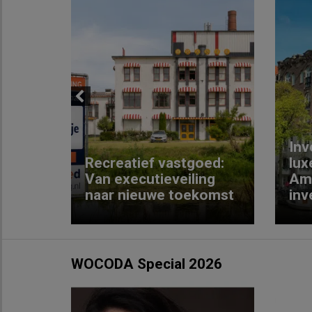
Previous
Inv
e
Recreatief vastgoed:
lux
t met
Van executieveiling
Am
naar nieuwe toekomst
inv
WOCODA Special 2026