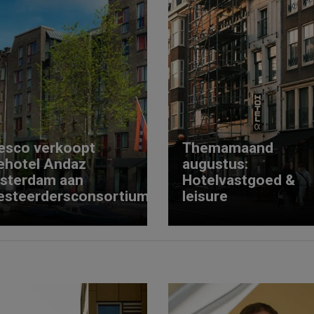
esco verkoopt
Themamaand
ehotel Andaz
augustus:
sterdam aan
Hotelvastgoed &
esteerdersconsortium
leisure