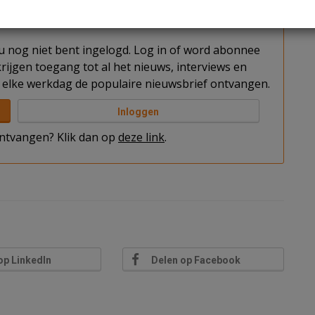
t u nog niet bent ingelogd. Log in of word abonnee
rijgen toegang tot al het nieuws, interviews en
elke werkdag de populaire nieuwsbrief ontvangen.
Inloggen
 ontvangen? Klik dan op
deze link
.
op LinkedIn
Delen op Facebook