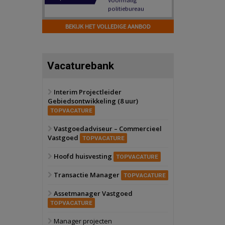
Hilversum
Bekijk
17 september 2026
BEKIJK HET VOLLEDIGE AANBOD
Voormalig
politiebureau
Zaandam
Bekijk
Vacaturebank
8 september 2026
Zorgcomplex
Interim Projectleider
Gebiedsontwikkeling (8 uur)
Zwanenburg
Bekijk
TOPVACATURE
6 oktober 2026
Transformatieobject
Vastgoedadviseur – Commercieel
Vastgoed
TOPVACATURE
Schiedam
Bekijk
Hoofd huisvesting
TOPVACATURE
22 september 2026
Attractiepark
Transactie Manager
TOPVACATURE
Assetmanager Vastgoed
Oranje
Bekijk
TOPVACATURE
28 september 2026
Grootschalig
Manager projecten
bedrijventerrein