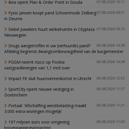
Ikea opent Plan & Order Point in Gouda
07-08-2026 10:11
Fysio Jansen koopt pand Schoenmode Zeilberg
07-08-2026 09:31
in Deurne
Siebel Juweliers huurt winkelruimte in Cityplaza
07-08-2026 09:10
Nieuwegein
Drugs aangetroffen in uw (verhuurde) pand?
06-08-2026 14:38
Afdeling begrenst dwangsombevoegdheid van de burgemeester
PGGM neemt risico op Poolse
06-08-2026 14:38
vastgoedleningen van 1,1 mrd over
Impact Fit sluit huurovereenkomst in Utrecht
06-08-2026 12:53
SportCity opent nieuwe vestiging in
06-08-2026 11:37
Doetinchem
Portaal: 'Afschaffing winstbelasting maakt
06-08-2026 11:21
3.000 extra woningen mogelijk'
197 miljoen euro voor omgeving
06-08-2026 11:00
hoogspanningsprojecten