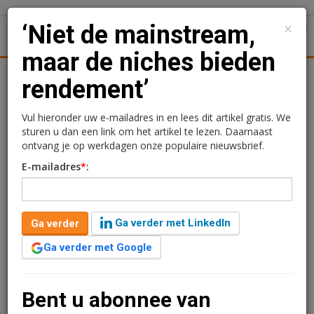
×
‘Niet de mainstream,
1
Toggl
maar de niches bieden
Achtergronden
Woningmarkt
Kantore
Nieuws
Uitgelicht
rendement’
‘Niet de mainstream,
Vul hieronder uw e-mailadres in en lees dit artikel gratis. We
sturen u dan een link om het artikel te lezen. Daarnaast
maar de niches bieden
ontvang je op werkdagen onze populaire nieuwsbrief.
E-mailadres
*
:
rendement’
Sebastiaan Roggeveen
17 februari 2020 om 13:03
Ga verder met LinkedIn
Ga verder
6 jaar geleden aangepast
5 minuten leestijd
Ga verder met Google
Op de Dag van het Rendement kwam de
vastgoedsector samen om te praten over de kansen in
de vastgoedbeleggingscategorieën. Dagvoorzitter
Bent u abonnee van
Wienke Bodewes (oud-directeur Amvest) trapte af voor